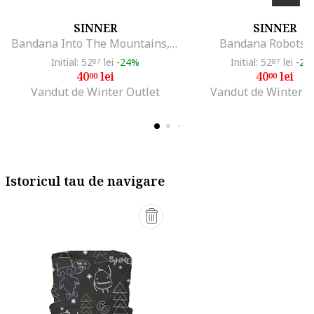
SINNER
SINNER
Bandana Into The Mountains, Albastru
Bandana Robots, 
Initial: 52
lei
-24%
Initial: 52
lei
-24
87
87
40
lei
40
lei
00
00
Vandut de Winter Outlet
Vandut de Winter O
Istoricul tau de navigare