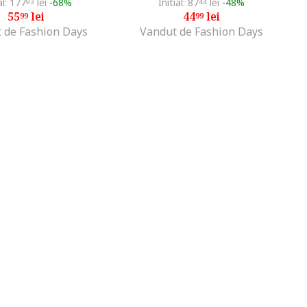
al: 177
lei
-68%
Initial: 87
lei
-48%
93
44
55
lei
44
lei
99
99
 de Fashion Days
Vandut de Fashion Days