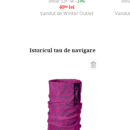
Initial: 52
lei
-24%
Initi
87
40
lei
00
Vandut de Winter Outlet
Vandut
Istoricul tau de navigare