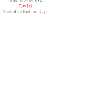
Initial: 167
lei
-57%
99
71
lei
99
Vandut de Fashion Days