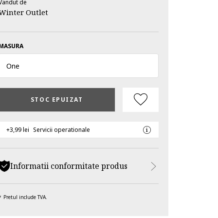
Vandut de
Winter Outlet
MASURA
One
STOC EPUIZAT
+3,99 lei
Servicii operationale
Informatii conformitate produs
Pretul include TVA.