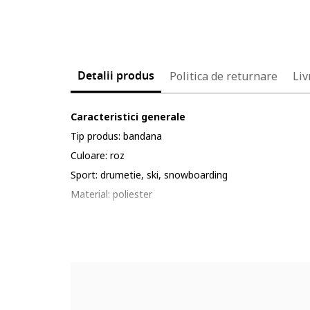
Detalii produs
Politica de returnare
Liv
Caracteristici generale
Tip produs: bandana
Culoare: roz
Sport: drumetie, ski, snowboarding
Material: poliester
Tehnologie material: material respirabil
Imprimeu: cu model
Cod produs: