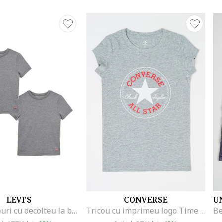
LEVI'S
CONVERSE
Set de tricouri cu decolteu la baza gatului - 2 piese, Gri
Tricou cu imprimeu logo Timeless Chuck, Rosu/Alb/Gri melange