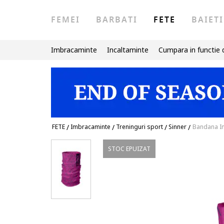
FEMEI
BARBATI
FETE
BAIETI
Imbracaminte
Incaltaminte
Cumpara in functie 
FETE
/
Imbracaminte
/
Treninguri sport
/
Sinner
/
Bandana In
STOC EPUIZAT