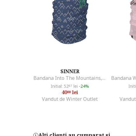
SINNER
Bandana Into The Mountains, Albastru
Initial: 52
lei
-24%
Init
87
40
lei
00
Vandut de Winter Outlet
Vandut
Alti clienti au cumparat si