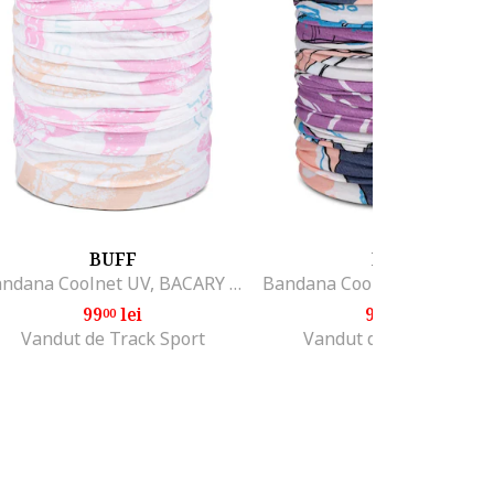
BUFF
BUFF
Bandana Coolnet UV, BACARY PINK, culoare roz, multisport, pentru copii, marime universala
99
lei
99
lei
00
00
Vandut de Track Sport
Vandut de Track Sport