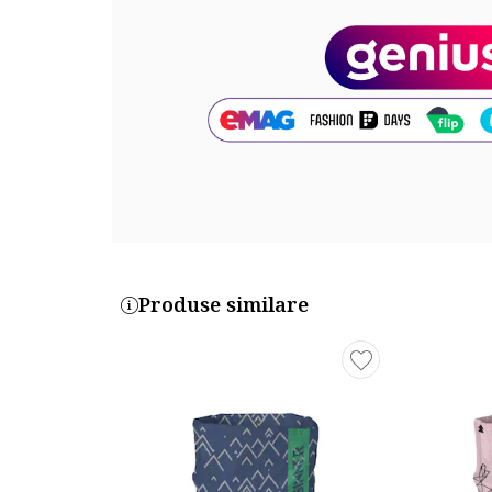
2685032-7_222738
Part number key:
DW3K99MBM
Produse similare