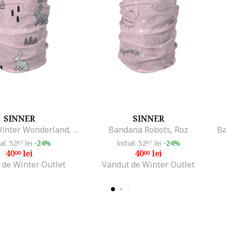
SINNER
SINNER
Bandana Winter Wonderland, Roz
Bandana Robots, Roz
ial: 52
lei
-24%
Initial: 52
lei
-24%
87
87
40
lei
40
lei
00
00
 de Winter Outlet
Vandut de Winter Outlet