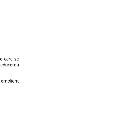
ie care se
 reducerea
 emolient
e.