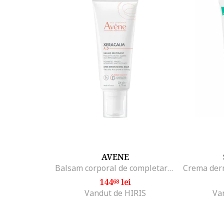
Pasul 2
Inainte de aplica pe corp crema, incalziti-o intre palm
Pasul 3
Aplicati in miscari circulare.
AVENE
Balsam corporal de completare a lipidelor calmant anti-mancarime, XeraCalm A.D Lipid-Replenishing, 200 ml
144
lei
68
Vandut de HIRIS
Va