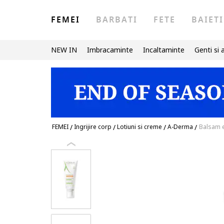
FEMEI
BARBATI
FETE
BAIETI
NEW IN
Imbracaminte
Incaltaminte
Genti si 
FEMEI
/
Ingrijire corp
/
Lotiuni si creme
/
A-Derma
/
Balsam e