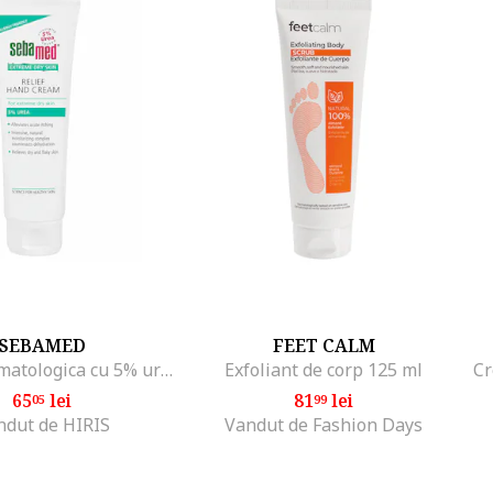
e.
SEBAMED
FEET CALM
Crema dermatologica cu 5% uree pentru maini, 75 ml
Exfoliant de corp 125 ml
65
lei
81
lei
05
99
ndut de HIRIS
Vandut de Fashion Days