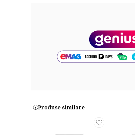
• RESPECTA pielea datorita formulei sale compuse d
(Responsabil, Curat si natural) A-DERMA.
Ingrediente: Water (aqua). Caprylic/capric triglyce
sativa (oat) leaf/stem extract (avena sativa leaf/st
Glyceryl stearate. Oenothera biennis (evening pr
Polyisobutene. Polysorbate 20. Sodium hydroxide. So
99% ingrediente de origine naturala
Consumatorului I se recomanda sa verifice sistematic 
Produse similare
Utilizare: Pasul 1
Inainte de a aplica Exomega Control crema emolient