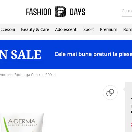
Cauta
accesorii
Beauty & Care
Adolescenti
Sport
Premium
Roma
molient Exomega Control, 200 ml