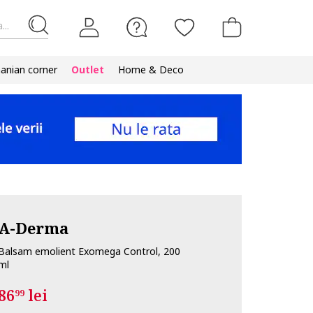
...
nian corner
Outlet
Home & Deco
A-Derma
Balsam emolient Exomega Control, 200
ml
86
lei
99