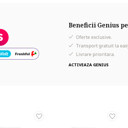
in 95% ingrediente naturale si a angajamentului foarte strict de 
Beneficii Genius pe
ride. Glycerin. Cetearyl alcohol. Niacinamide. 10-hydroxydecenoic a
Oferte exclusive.
em extract). Benzoic acid. Caprylyl glycol. Cetearyl glucoside. Cety
imrose) oil (oenothera biennis oil). Peg-100 stearate. Polyacr
Transport gratuit la eas
rbitan isostearate. Tocopherol. Tocopheryl acetate
Livrare prioritara.
ACTIVEAZA GENIUS
compozitia produsului inainte de a-l achizitiona.
a, curatati mai intai pielea cu un produs de igiena EXOMEGA CONTR