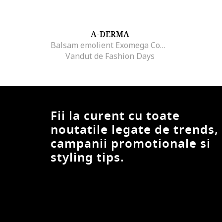
A-DERMA
Balsam emolient Exomega Control, 200 ml
Vandut de Fashion Days
Fii la curent cu toate
noutatile legate de trends,
campanii promotionale si
styling tips.