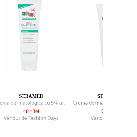
SEBAMED
SEBAMED
Crema dermatologica cu 5% uree pentru maini, 75 ml
40
lei
75
lei
99
05
Vandut de Fashion Days
Vandut de HIRIS