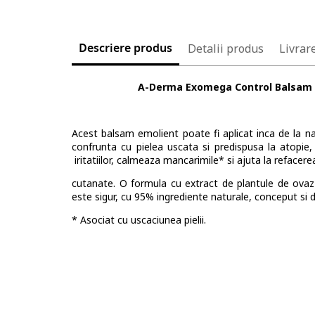
Descriere produs
Detalii produs
Livrare
A-Derma Exomega Control Balsam e
Acest balsam emolient poate fi aplicat inca de la na
confrunta cu pielea uscata si predispusa la atopie,
iritatiilor, calmeaza mancarimile* si ajuta la refacere
cutanate. O formula cu extract de plantule de ovaz
este sigur, cu 95% ingrediente naturale, conceput si de
* Asociat cu uscaciunea pielii.
Beneficii:
• ANTI-PRURIT: calmeaza pielea imediat dupa aplicare si
• REDUCE uscaciunea pielii la adulti si sugari inca de l