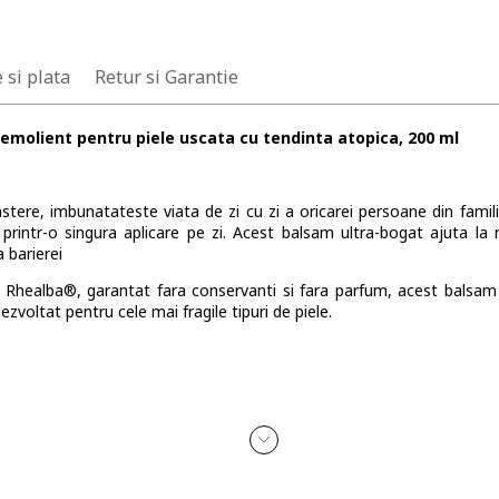
 si plata
Retur si Garantie
molient pentru piele uscata cu tendinta atopica, 200 ml
stere, imbunatateste viata de zi cu zi a oricarei persoane din famil
 printr-o singura aplicare pe zi. Acest balsam ultra-bogat ajuta la
a barierei
 Rhealba®, garantat fara conservanti si fara parfum, acest balsam
zvoltat pentru cele mai fragile tipuri de piele.
 reduce aparitia iritatiilor.
a nastere, datorita texturii sale de balsam ultra-nutritive si invaluitoar