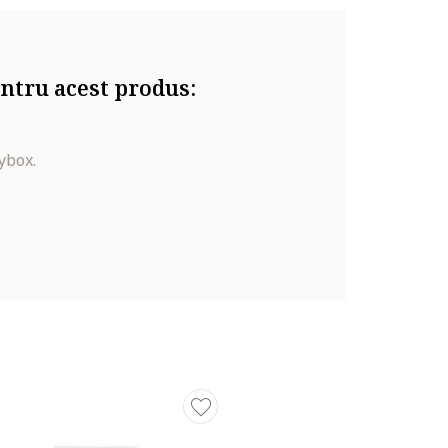
formulare
ntru acest produs:
cid. Avena
l alcohol.
ylate-13.
ybox.
OL.