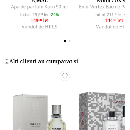
AJMAL
PARIS CORNE
Apa de parfum Kuro 90 ml
Initial: 197
lei
-24%
Initial: 211
lei
-3
68
68
149
lei
144
lei
68
68
Vandut de HIRIS
Vandut de HIRI
Alti clienti au cumparat si