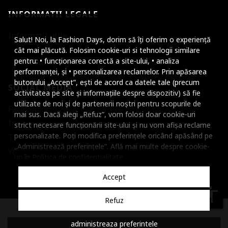
INFORMATII LEGALE
Mareste dimensiunea
Informatii utile
Salut! Noi, la Fashion Days, dorim să îți oferim o experiență
Micsoreaza dimensiu
cât mai plăcută. Folosim cookie-uri si tehnologii similare
pentru: • funcționarea corectă a site-ului, • analiza
Mareste spatierea tex
performanței, și • personalizarea reclamelor. Prin apăsarea
butonului „Accept”, ești de acord ca datele tale (precum
SOCIAL MEDIA
Micsoreaza spatierea
activitatea pe site și informațiile despre dispozitiv) să fie
utilizate de noi și de partenerii noștri pentru scopurile de
Facebook
Mareste inaltimea ra
mai sus. Dacă alegi „Refuz”, vom folosi doar cookie-uri
Instagram
strict necesare funcționării site-ului și nu vom afișa reclame
Micsoreaza inaltimea
personalizate. Poți modifica preferințele oricând apăsând pe
TikTok
„Administrează preferințele”. Află mai multe despre cookie-
Inverseaza culorile
Youtube
uri în
Politica de confidentialitate
.
Nuante de gri
Accept
Cursor mare
accessibility
Refuz
Subliniaza link-urile
© 2001 - 2026 Dante International, CUI: 14399840, Reg. Com.
administreaza preferintele