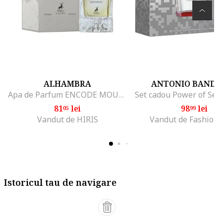
ALHAMBRA
ANTONIO BANDE
Apa de Parfum ENCODE MOUNTAIN 100ML, note citrice, note lemnoase
81
lei
98
lei
05
99
Vandut de HIRIS
Vandut de Fashion
Istoricul tau de navigare