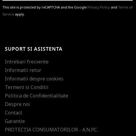
This site is protected by reCAPTCHA and the Google
Privacy Policy
and
Terms of
Service
apply.
BRAVO!
Te-ai abonat cu succes la newsletter folosind adresa de e-mail
%email%
.
Ti-am pregatit noutati despre brandurile noastre, selectii exclusive si
SUPORT SI ASISTENTA
ultimele tendinte in moda!
Intrebari frecvente
Informatii retur
Informatii despre cookies
Termeni si Conditii
Politica de Confidentialitate
Despre noi
Contact
Garantie
PROTECŢIA CONSUMATORILOR - A.N.P.C.