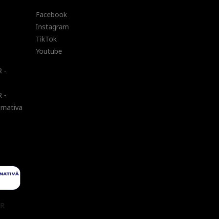
Facebook
Instagram
TikTok
Youtube
 -
 -
ernativa
UR