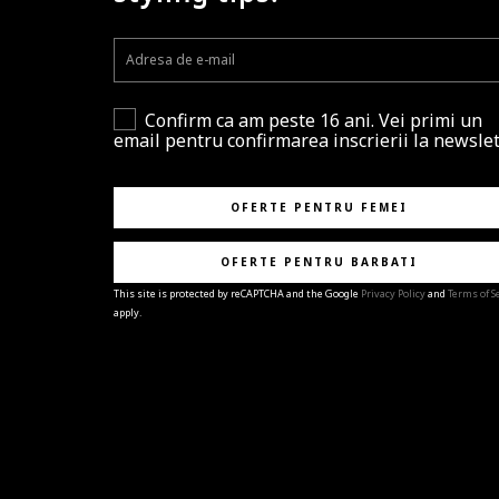
Confirm ca am peste 16 ani. Vei primi un
email pentru confirmarea inscrierii la newslet
OFERTE PENTRU FEMEI
OFERTE PENTRU BARBATI
This site is protected by reCAPTCHA and the Google
Privacy Policy
and
Terms of S
apply.
BRAVO!
Te-ai abonat cu succes la newsletter folosind adres
e-mail
%email%
.
Ti-am pregatit noutati despre brandurile noastre,
selectii exclusive si ultimele tendinte in moda!