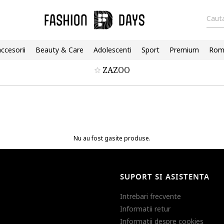
Cauta
accesorii
Beauty & Care
Adolescenti
Sport
Premium
Roma
ZAZOO
Nu au fost gasite produse.
SUPORT SI ASISTENTA
Intrebari frecvente
Informatii retur
Informatii despre cookies