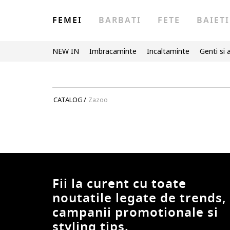
FEMEI
BARBATI
FETE
BAIETI
NEW IN
Imbracaminte
Incaltaminte
Genti si 
CATALOG
/
Zazoo
Fii la curent cu toate
noutatile legate de trends,
campanii promotionale si
styling tips.