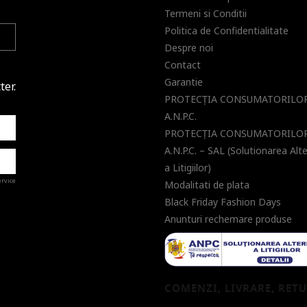
Termeni si Conditii
Politica de Confidentialitate
Despre noi
Contact
Garantie
ter.
PROTECŢIA CONSUMATORILOR
A.N.P.C.
PROTECŢIA CONSUMATORILOR
A.N.P.C. – SAL (Solutionarea Alt
a Litigiilor)
ervice
Modalitati de plata
Black Friday Fashion Days
Anunturi rechemare produse
a de
COMENZI, LIVRARE, RET