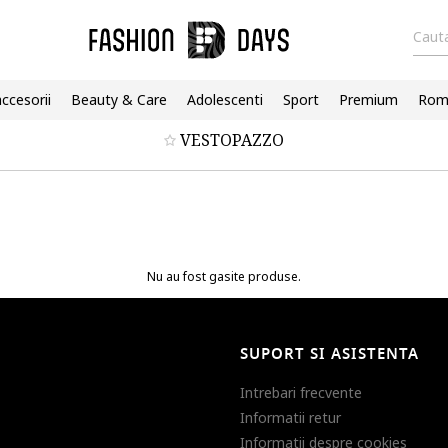
Cauta
accesorii
Beauty & Care
Adolescenti
Sport
Premium
Roma
VESTOPAZZO
Nu au fost gasite produse.
SUPORT SI ASISTENTA
Intrebari frecvente
Informatii retur
Informatii despre cookies