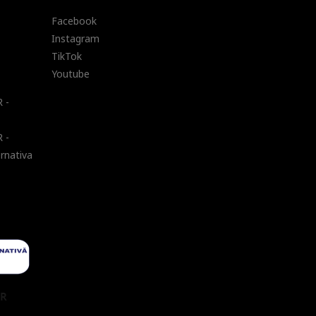
Facebook
Instagram
TikTok
Youtube
 -
 -
ernativa
UR