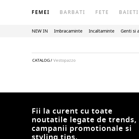
FEMEI
BARBATI
FETE
BAIETI
NEW IN
Imbracaminte
Incaltaminte
Genti si 
CATALOG
/
Vestopazzo
Fii la curent cu toate
noutatile legate de trends,
campanii promotionale si
styling tips.