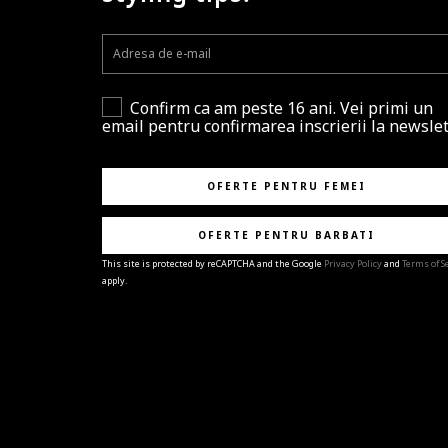
Confirm ca am peste 16 ani. Vei primi un
email pentru confirmarea inscrierii la newslet
OFERTE PENTRU FEMEI
OFERTE PENTRU BARBATI
This site is protected by reCAPTCHA and the Google
Privacy Policy
and
Terms of S
apply.
BRAVO!
Te-ai abonat cu succes la newsletter folosind adres
e-mail
%email%
.
Ti-am pregatit noutati despre brandurile noastre,
selectii exclusive si ultimele tendinte in moda!