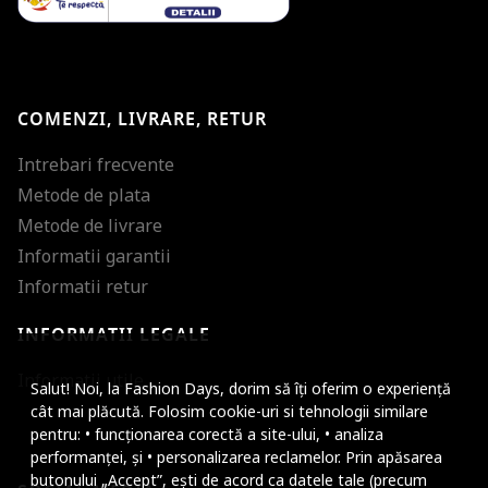
COMENZI, LIVRARE, RETUR
Intrebari frecvente
Metode de plata
Metode de livrare
Informatii garantii
Informatii retur
INFORMATII LEGALE
Mareste dimensiunea
Informatii utile
Salut! Noi, la Fashion Days, dorim să îți oferim o experiență
Micsoreaza dimensiu
cât mai plăcută. Folosim cookie-uri si tehnologii similare
pentru: • funcționarea corectă a site-ului, • analiza
Mareste spatierea tex
performanței, și • personalizarea reclamelor. Prin apăsarea
butonului „Accept”, ești de acord ca datele tale (precum