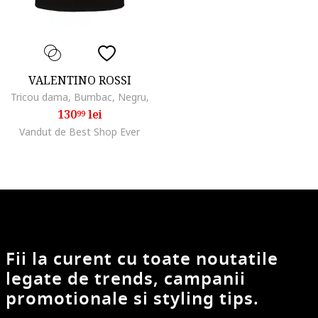
VALENTINO ROSSI
Tricou dama, Bumbac, Negru,
130
lei
99
Vandut de Best Shop Ever
Fii la curent cu toate noutatile
legate de trends, campanii
promotionale si styling tips.