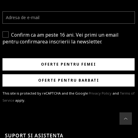
Confirm ca am peste 16 ani. Vei primi un email
pentru confirmarea inscrierii la newsletter.
OFERTE PENTRU FEMEI
OFERTE PENTRU BARBATI
This site is protected by reCAPTCHA and the Google
Privacy Policy
and
Terms of
Service
apply.
BRAVO!
Te-ai abonat cu succes la newsletter folosind adresa de e-mail
%email%
.
Ti-am pregatit noutati despre brandurile noastre, selectii exclusive si
SUPORT SI ASISTENTA
ultimele tendinte in moda!