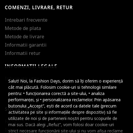
COMENZI, LIVRARE, RETUR
Intrebari frecvente
Metode de plata
Metode de livrare
Informatii garantii
Informatii retur
INFORMATII LEGALE
Mareste dimensiunea
Informatii utile
Salut! Noi, la Fashion Days, dorim să îți oferim o experiență
Micsoreaza dimensiu
cât mai plăcută. Folosim cookie-uri si tehnologii similare
pentru: • funcționarea corectă a site-ului, • analiza
Mareste spatierea tex
performanței, și • personalizarea reclamelor. Prin apăsarea
butonului „Accept”, ești de acord ca datele tale (precum
SOCIAL MEDIA
Micsoreaza spatierea
activitatea pe site și informațiile despre dispozitiv) să fie
utilizate de noi și de partenerii noștri pentru scopurile de
Facebook
Mareste inaltimea ra
mai sus. Dacă alegi „Refuz”, vom folosi doar cookie-uri
Instagram
strict necesare funcționării site-ului și nu vom afișa reclame