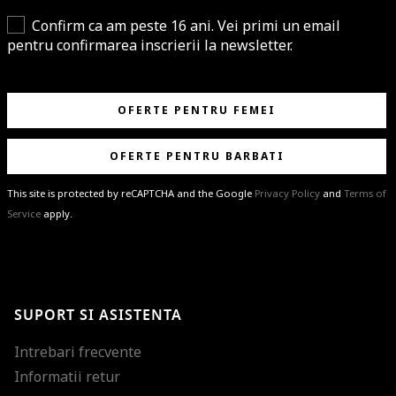
Confirm ca am peste 16 ani. Vei primi un email
pentru confirmarea inscrierii la newsletter.
OFERTE PENTRU FEMEI
OFERTE PENTRU BARBATI
This site is protected by reCAPTCHA and the Google
Privacy Policy
and
Terms of
Service
apply.
BRAVO!
Te-ai abonat cu succes la newsletter folosind adresa de e-mail
%email%
.
Ti-am pregatit noutati despre brandurile noastre, selectii exclusive si
SUPORT SI ASISTENTA
ultimele tendinte in moda!
Intrebari frecvente
Informatii retur