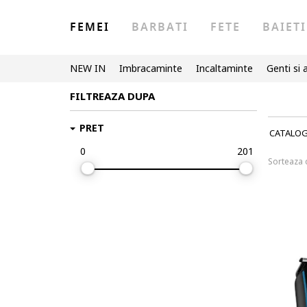
FEMEI
BARBATI
FETE
BAIETI
NEW IN
Imbracaminte
Incaltaminte
Genti si 
FILTREAZA DUPA
PRET
CATALO
0
201
Sorteaza