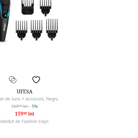
UFESA
at de tuns + Accesorii, Negru
169
lei
-
5%
99
159
lei
99
Vandut de Fashion Days