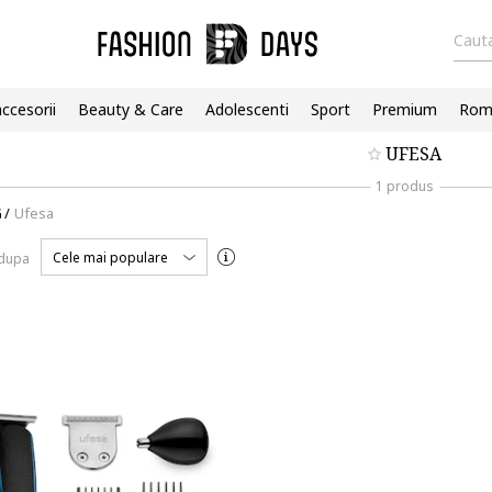
Cauta
accesorii
Beauty & Care
Adolescenti
Sport
Premium
Roma
UFESA
1 produs
G
/
Ufesa
Cele mai populare
 dupa