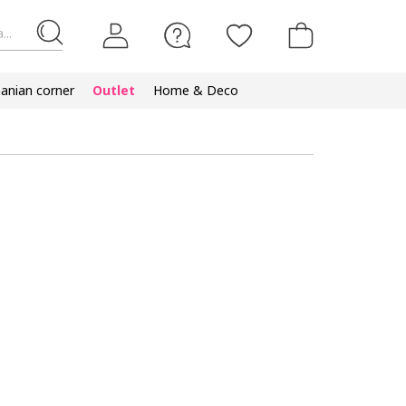
...
nian corner
Outlet
Home & Deco