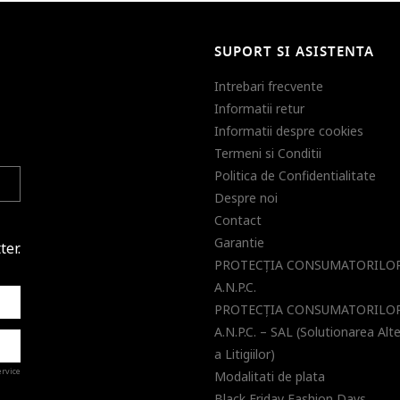
SUPORT SI ASISTENTA
Intrebari frecvente
Informatii retur
Informatii despre cookies
Termeni si Conditii
Politica de Confidentialitate
Despre noi
Contact
Garantie
ter.
PROTECŢIA CONSUMATORILOR
A.N.P.C.
PROTECŢIA CONSUMATORILOR
A.N.P.C. – SAL (Solutionarea Alt
a Litigiilor)
ervice
Modalitati de plata
Black Friday Fashion Days