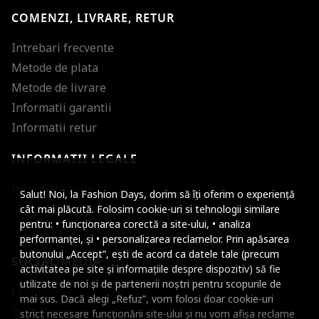
COMENZI, LIVRARE, RETUR
Intrebari frecvente
Metode de plata
Metode de livrare
Informatii garantii
Informatii retur
INFORMATII LEGALE
Mareste dimensiunea
Informatii utile
Salut! Noi, la Fashion Days, dorim să îți oferim o experiență
Micsoreaza dimensiu
cât mai plăcută. Folosim cookie-uri si tehnologii similare
pentru: • funcționarea corectă a site-ului, • analiza
Mareste spatierea tex
performanței, și • personalizarea reclamelor. Prin apăsarea
butonului „Accept”, ești de acord ca datele tale (precum
SOCIAL MEDIA
Micsoreaza spatierea
activitatea pe site și informațiile despre dispozitiv) să fie
utilizate de noi și de partenerii noștri pentru scopurile de
Facebook
Mareste inaltimea ra
mai sus. Dacă alegi „Refuz”, vom folosi doar cookie-uri
Instagram
strict necesare funcționării site-ului și nu vom afișa reclame