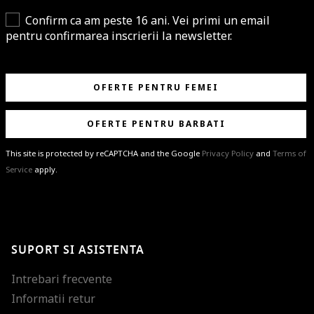
Confirm ca am peste 16 ani. Vei primi un email
pentru confirmarea inscrierii la newsletter.
OFERTE PENTRU FEMEI
OFERTE PENTRU BARBATI
This site is protected by reCAPTCHA and the Google
Privacy Policy
and
Terms of
Service
apply.
BRAVO!
Te-ai abonat cu succes la newsletter folosind adresa de e-mail
%email%
.
Ti-am pregatit noutati despre brandurile noastre, selectii exclusive si
SUPORT SI ASISTENTA
ultimele tendinte in moda!
Intrebari frecvente
Informatii retur