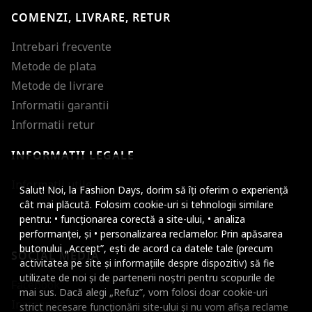
COMENZI, LIVRARE, RETUR
Intrebari frecvente
Metode de plata
Metode de livrare
Informatii garantii
Informatii retur
INFORMATII LEGALE
Mareste dimensiunea
Informatii utile
Salut! Noi, la Fashion Days, dorim să îți oferim o experiență
Micsoreaza dimensiu
cât mai plăcută. Folosim cookie-uri si tehnologii similare
pentru: • funcționarea corectă a site-ului, • analiza
Mareste spatierea tex
performanței, și • personalizarea reclamelor. Prin apăsarea
butonului „Accept”, ești de acord ca datele tale (precum
SOCIAL MEDIA
Micsoreaza spatierea
activitatea pe site și informațiile despre dispozitiv) să fie
utilizate de noi și de partenerii noștri pentru scopurile de
Facebook
Mareste inaltimea ra
mai sus. Dacă alegi „Refuz”, vom folosi doar cookie-uri
Instagram
strict necesare funcționării site-ului și nu vom afișa reclame