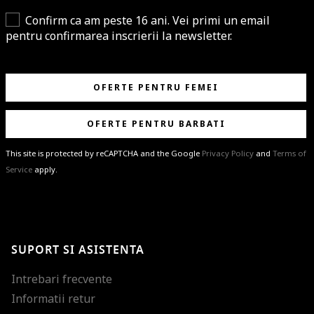
Confirm ca am peste 16 ani. Vei primi un email
pentru confirmarea inscrierii la newsletter.
OFERTE PENTRU FEMEI
OFERTE PENTRU BARBATI
This site is protected by reCAPTCHA and the Google
Privacy Policy
and
Terms of
Service
apply.
BRAVO!
Te-ai abonat cu succes la newsletter folosind adresa de e-mail
%email%
.
Ti-am pregatit noutati despre brandurile noastre, selectii exclusive si
SUPORT SI ASISTENTA
ultimele tendinte in moda!
Intrebari frecvente
Informatii retur