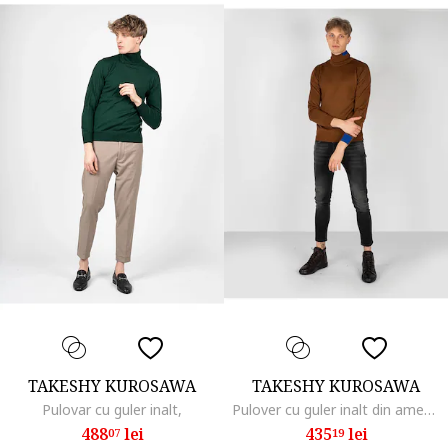
TAKESHY KUROSAWA
TAKESHY KUROSAWA
Pulovar cu guler inalt,
Pulover cu guler inalt din amestec de lana,
488
lei
435
lei
07
19