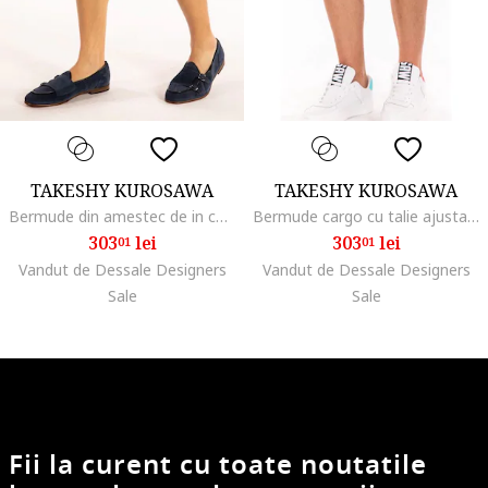
TAKESHY KUROSAWA
TAKESHY KUROSAWA
Bermude din amestec de in cu talie ajustabila,
Bermude cargo cu talie ajustabila cu snur,
303
lei
303
lei
01
01
Vandut de Dessale Designers
Vandut de Dessale Designers
Sale
Sale
Fii la curent cu toate noutatile