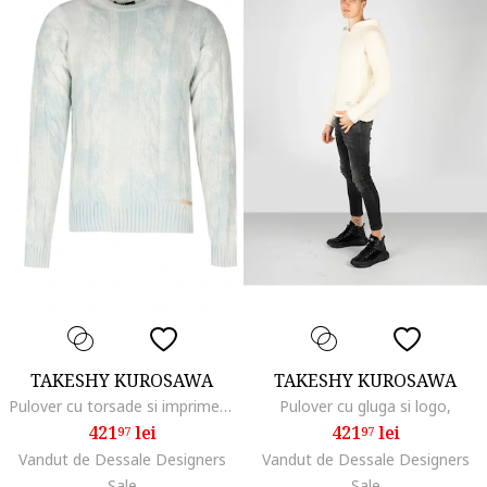
TAKESHY KUROSAWA
TAKESHY KUROSAWA
Pulover cu torsade si imprimeu abstract,
Pulover cu gluga si logo,
421
lei
421
lei
97
97
Vandut de Dessale Designers
Vandut de Dessale Designers
Sale
Sale