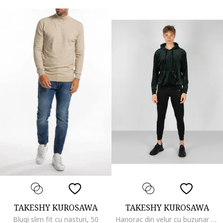
TAKESHY KUROSAWA
TAKESHY KUROSAWA
Blugi slim fit cu nasturi, 50
Hanorac din velur cu buzunar kangaroo,