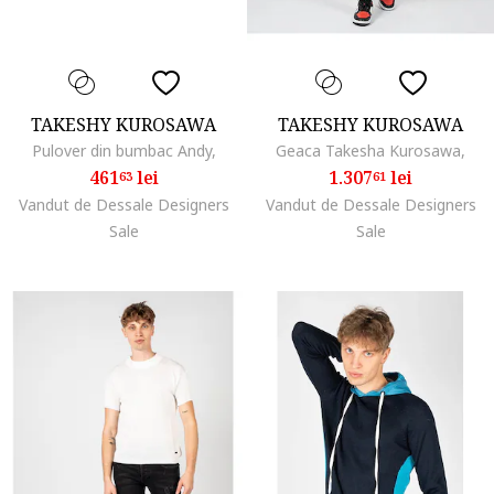
TAKESHY KUROSAWA
TAKESHY KUROSAWA
Pulover din bumbac Andy,
Geaca Takesha Kurosawa,
461
lei
1.307
lei
63
61
Vandut de Dessale Designers
Vandut de Dessale Designers
Sale
Sale