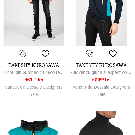
TAKESHY KUROSAWA
TAKESHY KUROSAWA
Tricou din bumbac cu decolteu la baza gatului,
Pulover cu gluga si aspect colorblock,
461
lei
580
lei
63
60
Vandut de Dessale Designers
Vandut de Dessale Designers
Sale
Sale