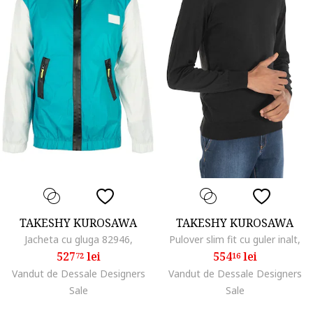
TAKESHY KUROSAWA
TAKESHY KUROSAWA
Jacheta cu gluga 82946,
Pulover slim fit cu guler inalt,
527
lei
554
lei
72
16
Vandut de Dessale Designers
Vandut de Dessale Designers
Sale
Sale