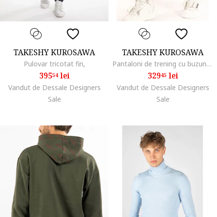
TAKESHY KUROSAWA
TAKESHY KUROSAWA
Pulovar tricotat fin,
Pantaloni de trening cu buzunar contrastant,
395
lei
329
lei
54
45
Vandut de Dessale Designers
Vandut de Dessale Designers
Sale
Sale