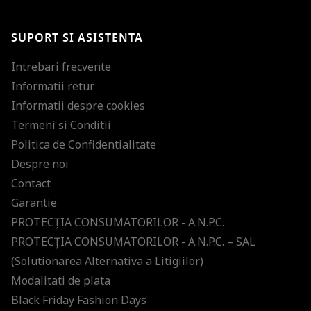
Te-ai abonat cu succes la newsletter folosind adresa de e-mail
%email%
.
Ti-am pregatit noutati despre brandurile noastre, selectii exclusive si
SUPORT SI ASISTENTA
ultimele tendinte in moda!
Intrebari frecvente
Informatii retur
Informatii despre cookies
Termeni si Conditii
Politica de Confidentialitate
Despre noi
Contact
Garantie
PROTECŢIA CONSUMATORILOR - A.N.P.C.
PROTECŢIA CONSUMATORILOR - A.N.P.C. – SAL
(Solutionarea Alternativa a Litigiilor)
Modalitati de plata
Black Friday Fashion Days