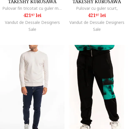
TAKESHY KUROSAWA
TAKESHY KUROSAWA
Pulovar fin tricotat cu guler mediu,
Pulovar cu guler scurt,
421
lei
421
lei
97
97
Vandut de Dessale Designers
Vandut de Dessale Designers
Sale
Sale