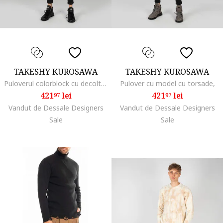
TAKESHY KUROSAWA
TAKESHY KUROSAWA
Puloverul colorblock cu decolteu la baza gatului,
Pulover cu model cu torsade,
421
lei
421
lei
97
97
Vandut de Dessale Designers
Vandut de Dessale Designers
Sale
Sale