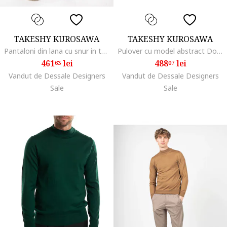
TAKESHY KUROSAWA
TAKESHY KUROSAWA
Pantaloni din lana cu snur in talie,
Pulover cu model abstract Dolcevita,
461
lei
488
lei
63
07
Vandut de Dessale Designers
Vandut de Dessale Designers
Sale
Sale