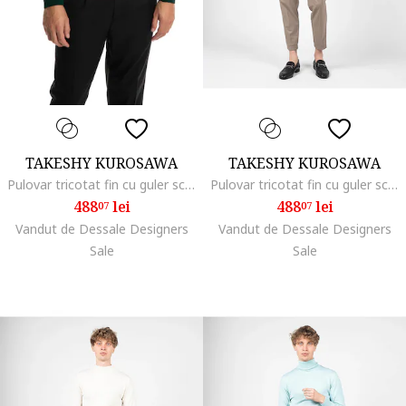
TAKESHY KUROSAWA
TAKESHY KUROSAWA
Pulovar tricotat fin cu guler scurt,
Pulovar tricotat fin cu guler scurt,
488
lei
488
lei
07
07
Vandut de Dessale Designers
Vandut de Dessale Designers
Sale
Sale