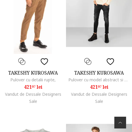
TAKESHY KUROSAWA
TAKESHY KUROSAWA
Pulover cu detalii rupte,
Pulover cu model abstract si decolteu la baza gatului,
421
lei
421
lei
97
97
Vandut de Dessale Designers
Vandut de Dessale Designers
Sale
Sale