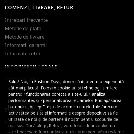
COMENZI, LIVRARE, RETUR
Intrebari frecvente
Metode de plata
Metode de livrare
Informatii garantii
Informatii retur
INFORMATII LEGALE
Mareste dimensiunea
Informatii utile
Salut! Noi, la Fashion Days, dorim să îți oferim o experiență
Micsoreaza dimensiu
cât mai plăcută. Folosim cookie-uri si tehnologii similare
pentru: • funcționarea corectă a site-ului, • analiza
Mareste spatierea tex
performanței, și • personalizarea reclamelor. Prin apăsarea
butonului „Accept”, ești de acord ca datele tale (precum
SOCIAL MEDIA
Micsoreaza spatierea
activitatea pe site și informațiile despre dispozitiv) să fie
utilizate de noi și de partenerii noștri pentru scopurile de
Facebook
Mareste inaltimea ra
mai sus. Dacă alegi „Refuz”, vom folosi doar cookie-uri
Instagram
strict necesare funcționării site-ului și nu vom afișa reclame