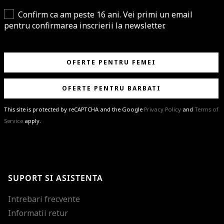
Confirm ca am peste 16 ani. Vei primi un email
pentru confirmarea inscrierii la newsletter.
OFERTE PENTRU FEMEI
OFERTE PENTRU BARBATI
This site is protected by reCAPTCHA and the Google
Privacy Policy
and
Terms of
Service
apply.
BRAVO!
Te-ai abonat cu succes la newsletter folosind adresa de e-mail
%email%
.
Ti-am pregatit noutati despre brandurile noastre, selectii exclusive si
SUPORT SI ASISTENTA
ultimele tendinte in moda!
Intrebari frecvente
Informatii retur