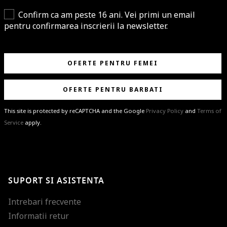
Confirm ca am peste 16 ani. Vei primi un email
pentru confirmarea inscrierii la newsletter.
OFERTE PENTRU FEMEI
OFERTE PENTRU BARBATI
This site is protected by reCAPTCHA and the Google
Privacy Policy
and
Terms of
Service
apply.
BRAVO!
Te-ai abonat cu succes la newsletter folosind adresa de e-mail
%email%
.
Ti-am pregatit noutati despre brandurile noastre, selectii exclusive si
SUPORT SI ASISTENTA
ultimele tendinte in moda!
Intrebari frecvente
Informatii retur