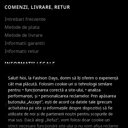
COMENZI, LIVRARE, RETUR
Intrebari frecvente
Metode de plata
Metode de livrare
Informatii garantii
Informatii retur
INFORMATII LEGALE
Mareste dimensiunea
Informatii utile
Salut! Noi, la Fashion Days, dorim să îți oferim o experiență
Micsoreaza dimensiu
cât mai plăcută. Folosim cookie-uri si tehnologii similare
pentru: • funcționarea corectă a site-ului, • analiza
Mareste spatierea tex
performanței, și • personalizarea reclamelor. Prin apăsarea
butonului „Accept”, ești de acord ca datele tale (precum
SOCIAL MEDIA
Micsoreaza spatierea
activitatea pe site și informațiile despre dispozitiv) să fie
utilizate de noi și de partenerii noștri pentru scopurile de
Facebook
Mareste inaltimea ra
mai sus. Dacă alegi „Refuz”, vom folosi doar cookie-uri
Instagram
strict necesare funcționării site-ului și nu vom afișa reclame