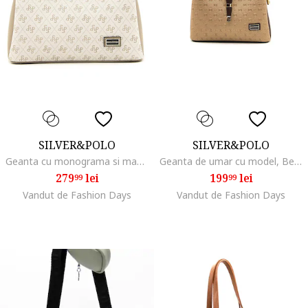
SILVER&POLO
SILVER&POLO
Geanta cu monograma si maner, Bej/Maro taupe deschis
Geanta de umar cu model, Bej, Auriu/Maro inchis
279
lei
199
lei
99
99
Vandut de Fashion Days
Vandut de Fashion Days