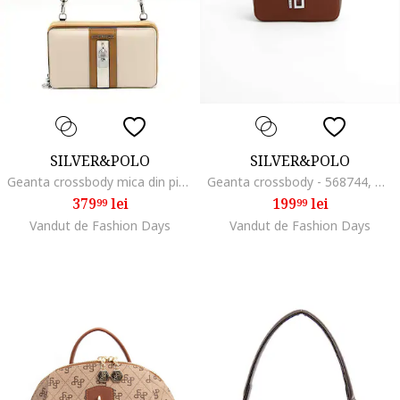
SILVER&POLO
SILVER&POLO
Geanta crossbody mica din piele ecologica, Maro camel/Bej deschis
Geanta crossbody - 568744, Maro, 20x13x8
379
lei
199
lei
99
99
Vandut de Fashion Days
Vandut de Fashion Days