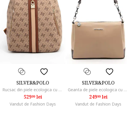
SILVER&POLO
SILVER&POLO
Rucsac din piele ecologica cu monograma, Maro camel
Geanta de piele ecologica cu bareta de umar, Maro deschis
529
lei
249
lei
99
99
Vandut de Fashion Days
Vandut de Fashion Days