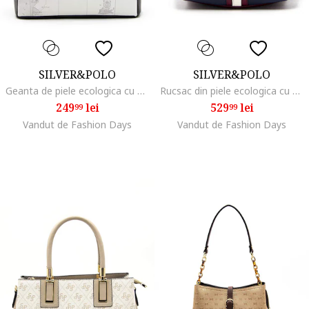
SILVER&POLO
SILVER&POLO
Geanta de piele ecologica cu bareta de umar, Alb/Negru
Rucsac din piele ecologica cu buzunare multiple, Rosu inchis/Bleumarin
249
lei
529
lei
99
99
Vandut de Fashion Days
Vandut de Fashion Days