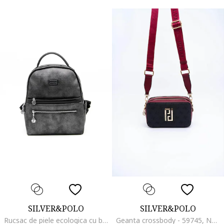
SILVER&POLO
SILVER&POLO
Rucsac de piele ecologica cu buzunare multiple, Negru
Geanta crossbody - 59745, Negru/Rosu inchis, 13 x 20 x 8 cm