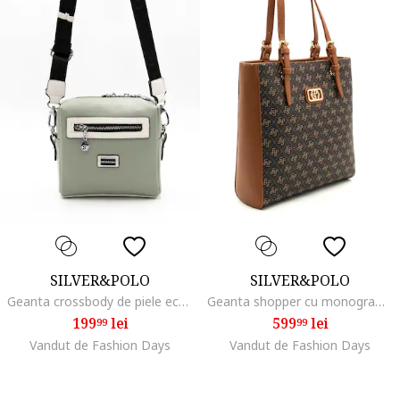
SILVER&POLO
SILVER&POLO
Geanta crossbody de piele ecologica cu etui detasabil, Verde sparanghel
Geanta shopper cu monograma, Maro scortisoara
199
lei
599
lei
99
99
Vandut de Fashion Days
Vandut de Fashion Days