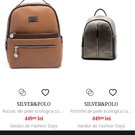
SILVER&POLO
SILVER&POLO
Rucsac din piele ecologica cu buzunare cu fermoar, Caramel
Portofel de piele ecologica cu fermoar, Negru/Maro taupe
449
lei
449
lei
99
99
Vandut de Fashion Days
Vandut de Fashion Days