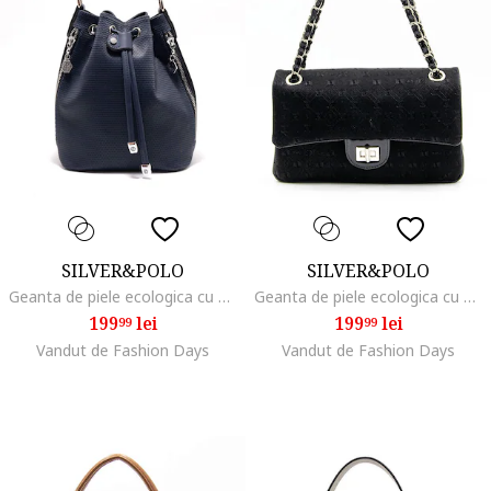
SILVER&POLO
SILVER&POLO
Geanta de piele ecologica cu bareta de umar, Albastru ultramarin
Geanta de piele ecologica cu bareta de umar si detalii in relief, Negru
199
lei
199
lei
99
99
Vandut de Fashion Days
Vandut de Fashion Days