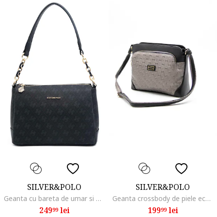
SILVER&POLO
SILVER&POLO
Geanta cu bareta de umar si model, Bleumarin
Geanta crossbody de piele ecologica cu buzunare cu fermoar, Negru/Argintiu inchis
249
lei
199
lei
99
99