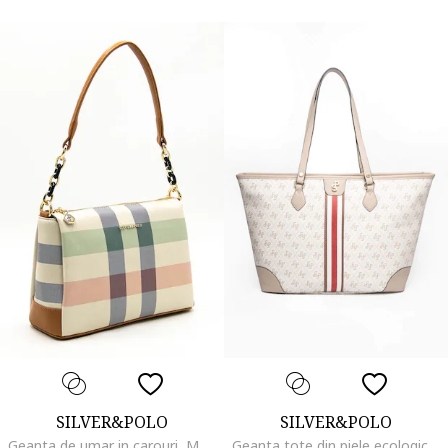
SILVER&POLO
SILVER&POLO
Geanta de umar in carouri, Multicolor
Geanta tote din piele ecologica cu imprimeu, Alb fildes/Grej