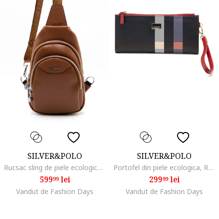
SILVER&POLO
SILVER&POLO
Rucsac sling de piele ecologica, Maro scortisoara
Portofel din piele ecologica, Rosu inchis/Gri carbune
599
lei
299
lei
99
99
Vandut de Fashion Days
Vandut de Fashion Days