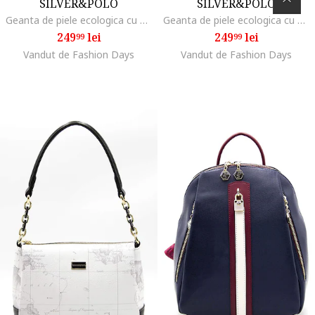
SILVER&POLO
SILVER&POLO
Geanta de piele ecologica cu bareta de umar si model, Negru/Crem
Geanta de piele ecologica cu bareta de umar si model, Negru
249
lei
249
lei
99
99
Vandut de Fashion Days
Vandut de Fashion Days