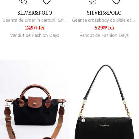
SILVER&POLO
SILVER&POLO
Geanta de umar in carouri, Gri deschis/Maro scortisoara
Geanta crossbody de piele ecologica cu model logo, Gri antracit/Argintiu
249
lei
529
lei
99
99
Vandut de Fashion Days
Vandut de Fashion Days