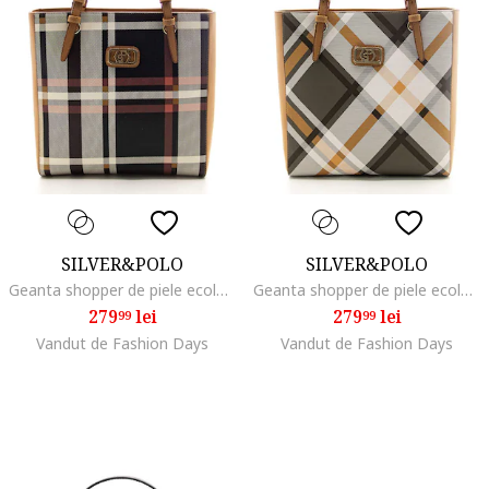
SILVER&POLO
SILVER&POLO
Geanta shopper de piele ecologica cu model in carouri, Maro/Bej/Negru stins
Geanta shopper de piele ecologica in carouri, Alb/Gri/Caramel
279
lei
279
lei
99
99
Vandut de Fashion Days
Vandut de Fashion Days