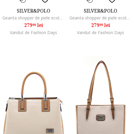
SILVER&POLO
SILVER&POLO
Geanta shopper de piele ecologica, Negru/Gri
Geanta shopper de piele ecologica cu model in carouri, Alb/Albastru deschis/Bleumarin
279
lei
279
lei
99
99
Vandut de Fashion Days
Vandut de Fashion Days