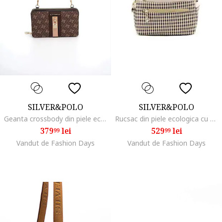
SILVER&POLO
SILVER&POLO
Geanta crossbody din piele ecologica cu model, Maro, Maro inchis, 11x19x5
Rucsac din piele ecologica cu buzunare exterioare, Maro inchis/Bej deschis
379
lei
529
lei
99
99
Vandut de Fashion Days
Vandut de Fashion Days