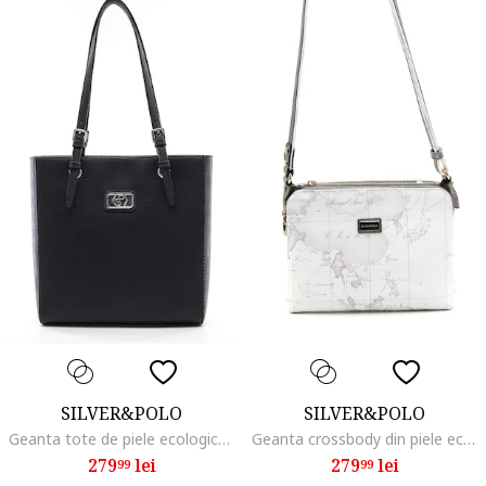
SILVER&POLO
SILVER&POLO
Geanta tote de piele ecologica, Negru stins
Geanta crossbody din piele ecologica, Alb murdar
279
lei
279
lei
99
99