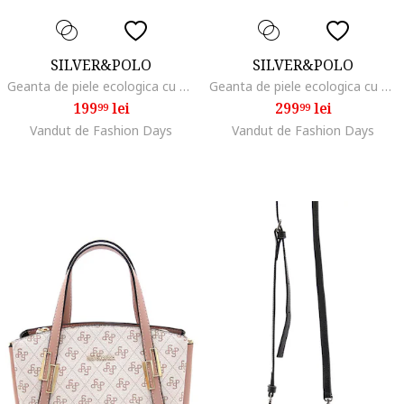
SILVER&POLO
SILVER&POLO
Geanta de piele ecologica cu bareta de umar si monograma, Negru/Bej
Geanta de piele ecologica cu bareta de umar si aspect texturat, Negru/Maro camel
199
lei
299
lei
99
99
Vandut de Fashion Days
Vandut de Fashion Days