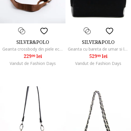
SILVER&POLO
SILVER&POLO
Geanta crossbody din piele ecologica cu bareta ajustabila, Negru/Maro scortisoara
Geanta cu bareta de umar si logo metalic, Negru
229
lei
529
lei
99
99
Vandut de Fashion Days
Vandut de Fashion Days