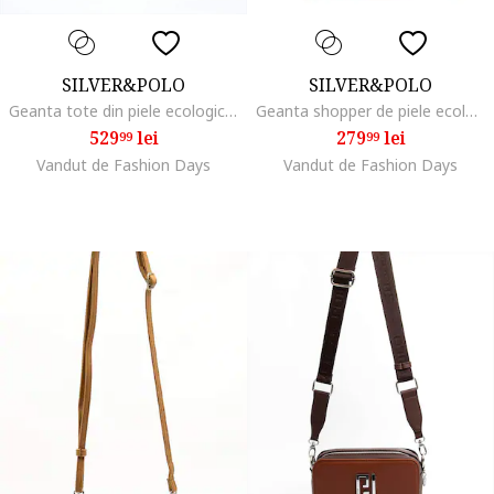
SILVER&POLO
SILVER&POLO
Geanta tote din piele ecologica cu imprimeu, Maro taupe deschis
Geanta shopper de piele ecologica, Negru/Bej
529
lei
279
lei
99
99
Vandut de Fashion Days
Vandut de Fashion Days