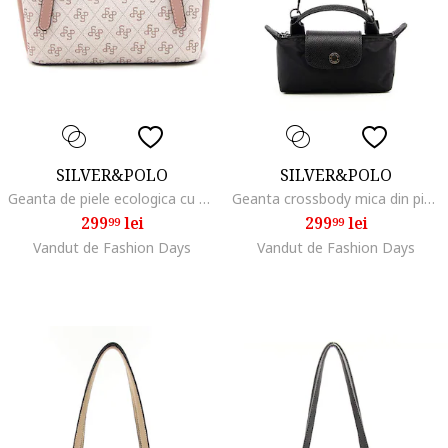
SILVER&POLO
SILVER&POLO
Geanta de piele ecologica cu bareta de umar si model monograma, Alb murdar/Roz prafuit
Geanta crossbody mica din piele ecologica, Negru
299
lei
299
lei
99
99
Vandut de Fashion Days
Vandut de Fashion Days