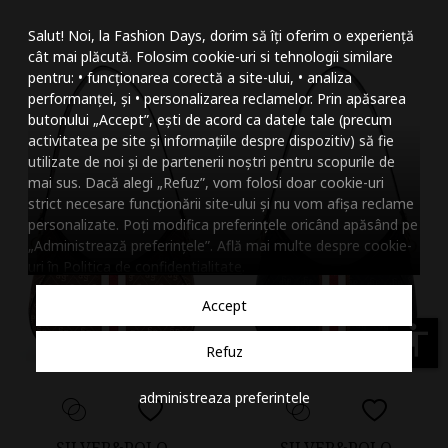
Mareste dimensiunea
Salut! Noi, la Fashion Days, dorim să îți oferim o experiență
Micsoreaza dimensiu
cât mai plăcută. Folosim cookie-uri si tehnologii similare
pentru: • funcționarea corectă a site-ului, • analiza
Mareste spatierea tex
performanței, și • personalizarea reclamelor. Prin apăsarea
butonului „Accept”, ești de acord ca datele tale (precum
Micsoreaza spatierea
activitatea pe site și informațiile despre dispozitiv) să fie
utilizate de noi și de partenerii noștri pentru scopurile de
Mareste inaltimea ra
mai sus. Dacă alegi „Refuz”, vom folosi doar cookie-uri
strict necesare funcționării site-ului și nu vom afișa reclame
Micsoreaza inaltimea
personalizate. Poți modifica preferințele oricând apăsând pe
„Administrează preferințele”. Află mai multe despre cookie-
Inverseaza culorile
uri în
Politica de confidentialitate
.
Nuante de gri
Accept
Cursor mare
accessibility
Refuz
Subliniaza link-urile
administreaza preferintele
Dezactiveaza animatii