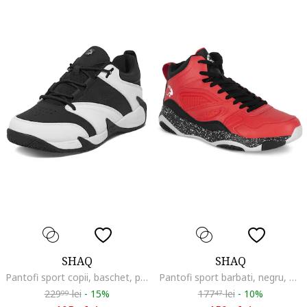
SHAQ
SHAQ
Pantofi sport copii, baschet, piele naturala, negru
Pantofi sport barbati, negru, material sintetic
229
lei
-
15%
177
lei
-
10%
99
47