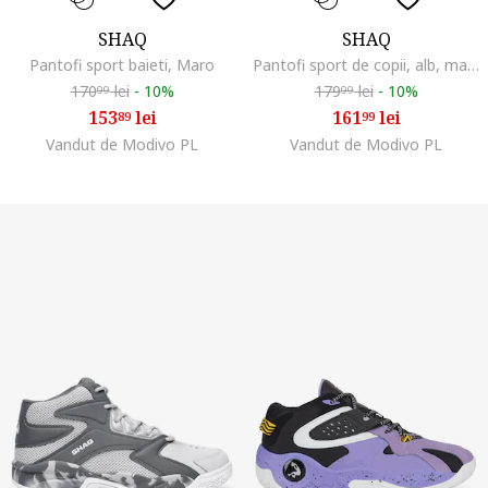
SHAQ
SHAQ
Pantofi sport baieti, Maro
Pantofi sport de copii, alb, material sintetic, sistem inchidere Velcro
170
lei
-
10%
179
lei
-
10%
99
99
153
lei
161
lei
89
99
Vandut de Modivo PL
Vandut de Modivo PL