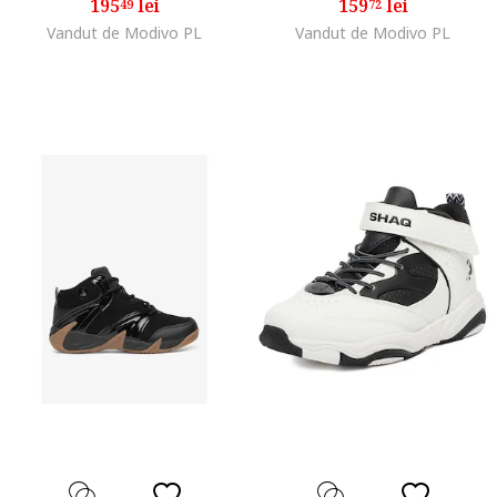
195
lei
159
lei
49
72
Vandut de Modivo PL
Vandut de Modivo PL