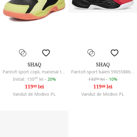
SHAQ
SHAQ
Pantofi sport copii, material textil, verde, sistem inchidere Velcro
Pantofi sport baieti 5905588611011, Textil, Alb
Initial:
150
99
lei
-
20%
132
lei
-
10%
99
119
lei
119
lei
99
68
Vandut de Modivo PL
Vandut de Modivo PL