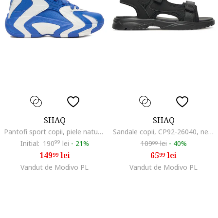
SHAQ
SHAQ
Pantofi sport copii, piele naturala, albastru/alb, talpa groasa
Sandale copii, CP92-26040, negru, textil
Initial:
190
99
lei
-
21%
109
lei
-
40%
99
149
lei
65
lei
99
99
Vandut de Modivo PL
Vandut de Modivo PL