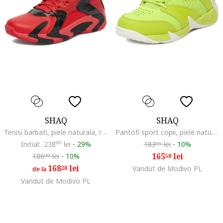
SHAQ
SHAQ
Tenisi barbati, piele naturala, rosu, talpa groasa
Pantofi sport copii, piele naturala, verde, textil
Initial:
238
99
lei
-
29%
183
lei
-
10%
99
165
lei
186
lei
-
10%
58
99
168
lei
28
Vandut de Modivo PL
de la
Vandut de Modivo PL