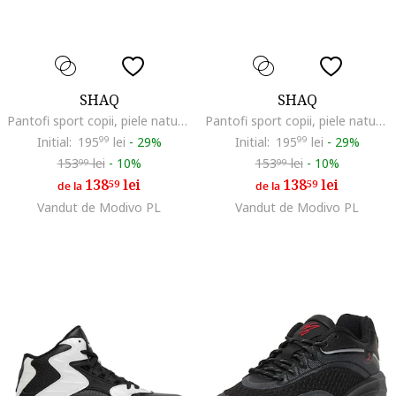
SHAQ
SHAQ
Pantofi sport copii, piele naturala, multicolor, confortabili
Pantofi sport copii, piele naturala, multicolor, pentru baieti, set de adidasi
Initial:
195
99
lei
-
29%
Initial:
195
99
lei
-
29%
153
lei
-
10%
153
lei
-
10%
99
99
138
lei
138
lei
59
59
de la
de la
Vandut de Modivo PL
Vandut de Modivo PL