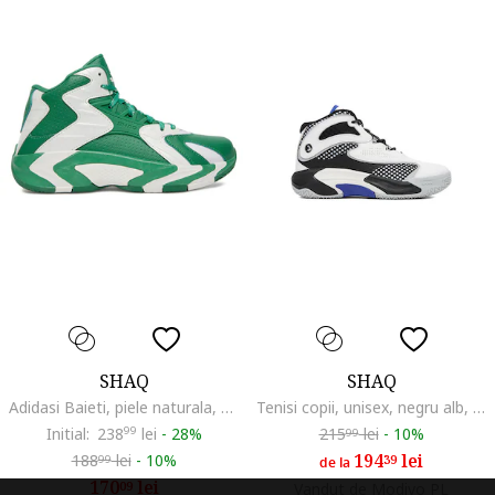
SHAQ
SHAQ
Adidasi Baieti, piele naturala, verde\alb,
Tenisi copii, unisex, negru alb, material textil
Initial:
238
99
lei
-
28%
215
lei
-
10%
99
194
lei
188
lei
-
10%
39
99
de la
170
lei
09
Vandut de Modivo PL