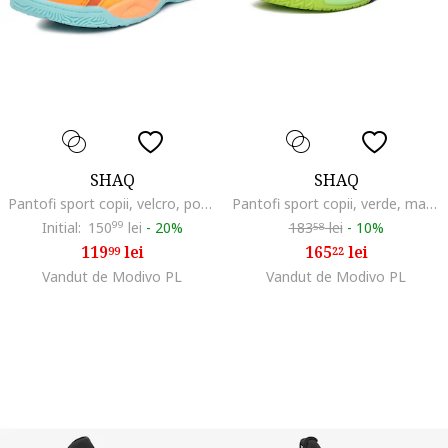
SHAQ
SHAQ
Pantofi sport copii, velcro, portocaliu, tesatura
Pantofi sport copii, verde, material textil
Initial:
150
99
lei
-
20%
183
lei
-
10%
58
119
lei
165
lei
99
22
Vandut de Modivo PL
Vandut de Modivo PL