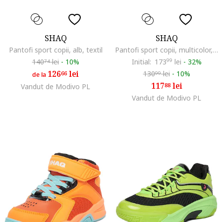
SHAQ
SHAQ
Pantofi sport copii, alb, textil
Pantofi sport copii, multicolor, textil
140
lei
-
10%
Initial:
173
99
lei
-
32%
74
126
lei
130
lei
-
10%
66
99
de la
117
lei
88
Vandut de Modivo PL
Vandut de Modivo PL