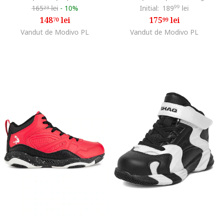
165
lei
-
10%
Initial:
189
99
lei
23
148
lei
175
lei
70
99
Vandut de Modivo PL
Vandut de Modivo PL