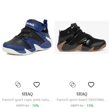
SHAQ
SHAQ
Pantofi sport copii, piele naturala, negru, velcro
Pantofi sport baieti 5905588609377, Piele naturala, Maro, Maro
199
lei
-
10%
189
lei
-
15%
99
99