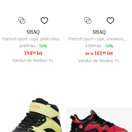
SHAQ
SHAQ
Pantofi sport copii, piele naturala, alb, stil sportiv, confort optim
Pantofi sport copii, sneakers, piele naturala, alb
215
lei
-
10%
179
lei
-
10%
99
99
194
lei
161
lei
39
99
de la
Vandut de Modivo PL
Vandut de Modivo PL