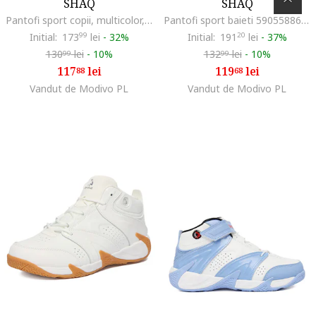
SHAQ
SHAQ
Pantofi sport copii, multicolor, material textil, pentru baieti
Pantofi sport baieti 5905588609018, Textil, Negru, Negru
Initial:
173
99
lei
-
32%
Initial:
191
20
lei
-
37%
130
lei
-
10%
132
lei
-
10%
99
99
117
lei
119
lei
88
68
Vandut de Modivo PL
Vandut de Modivo PL