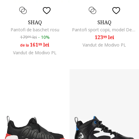
SHAQ
SHAQ
Pantofi de baschet rosu
Pantofi sport copii, model Devastator 2.0, negru, textil, sistem Velcro
123
lei
179
lei
-
10%
99
99
161
lei
99
Vandut de Modivo PL
de la
Vandut de Modivo PL