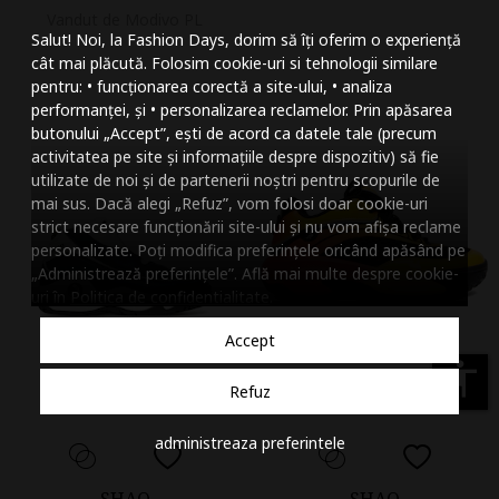
Mareste dimensiunea
Vandut de Modivo PL
Salut! Noi, la Fashion Days, dorim să îți oferim o experiență
Micsoreaza dimensiu
cât mai plăcută. Folosim cookie-uri si tehnologii similare
pentru: • funcționarea corectă a site-ului, • analiza
Mareste spatierea tex
performanței, și • personalizarea reclamelor. Prin apăsarea
butonului „Accept”, ești de acord ca datele tale (precum
Micsoreaza spatierea
activitatea pe site și informațiile despre dispozitiv) să fie
utilizate de noi și de partenerii noștri pentru scopurile de
Mareste inaltimea ra
mai sus. Dacă alegi „Refuz”, vom folosi doar cookie-uri
strict necesare funcționării site-ului și nu vom afișa reclame
Micsoreaza inaltimea
personalizate. Poți modifica preferințele oricând apăsând pe
„Administrează preferințele”. Află mai multe despre cookie-
Inverseaza culorile
uri în
Politica de confidentialitate
.
Nuante de gri
Accept
Cursor mare
accessibility
Refuz
Subliniaza link-urile
administreaza preferintele
Dezactiveaza animatii