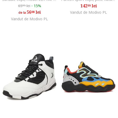
142
lei
65
lei
-
15%
99
99
56
lei
08
Vandut de Modivo PL
de la
Vandut de Modivo PL