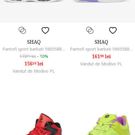
SHAQ
SHAQ
Pantofi sport barbati 5905588610465, Piele naturala, Alb, Alb
Pantofi sport barbati 5905588802747, Piele naturala, Violet, Violet
161
lei
173
lei
-
10%
99
99
156
lei
59
Vandut de Modivo PL
Vandut de Modivo PL