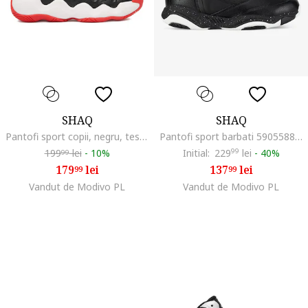
SHAQ
SHAQ
Pantofi sport copii, negru, tesatura
Pantofi sport barbati 5905588801245, Sintetic, Negru, Negru
199
lei
-
10%
Initial:
229
99
lei
-
40%
99
179
lei
137
lei
99
99
Vandut de Modivo PL
Vandut de Modivo PL