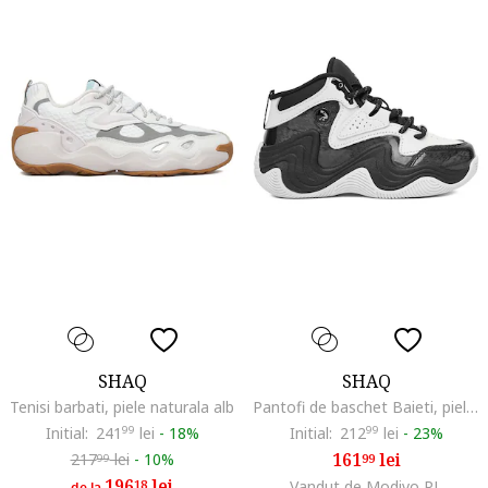
SHAQ
SHAQ
Tenisi barbati, piele naturala alb
Pantofi de baschet Baieti, piele naturala, negru\alb
Initial:
241
99
lei
-
18%
Initial:
212
99
lei
-
23%
161
lei
217
lei
-
10%
99
99
196
lei
18
Vandut de Modivo PL