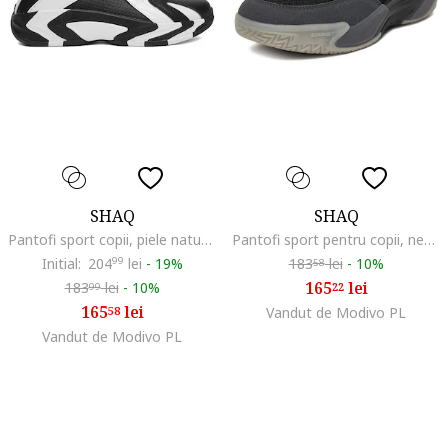
SHAQ
SHAQ
Pantofi sport copii, piele naturala, negru/alb, talpa groasa
Pantofi sport pentru copii, negru, material textil, Negru
Initial:
204
99
lei
-
19%
183
lei
-
10%
58
165
lei
183
lei
-
10%
22
99
165
lei
58
Vandut de Modivo PL
Vandut de Modivo PL