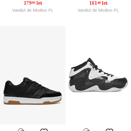
179
lei
161
lei
99
48
Vandut de Modivo PL
Vandut de Modivo PL