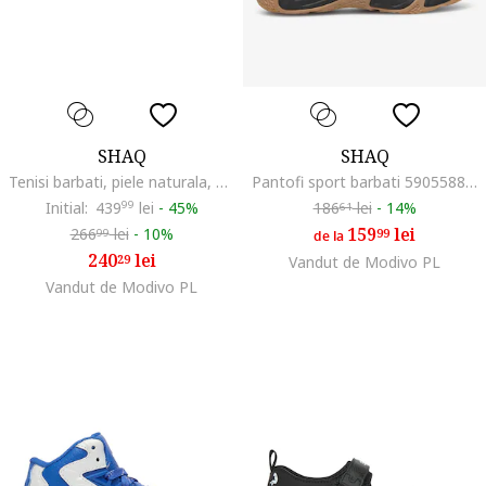
SHAQ
SHAQ
Tenisi barbati, piele naturala, alb
Pantofi sport barbati 5905588610106, Piele naturala, Maro, Maro
Initial:
439
99
lei
-
45%
186
lei
-
14%
61
159
lei
266
lei
-
10%
99
99
de la
240
lei
29
Vandut de Modivo PL
Vandut de Modivo PL