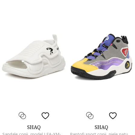
SHAQ
SHAQ
Sandale copii, model LEA-XM-0048, alb, plastic
Pantofi sport copii, piele naturala, gri, stilati si confortabili,