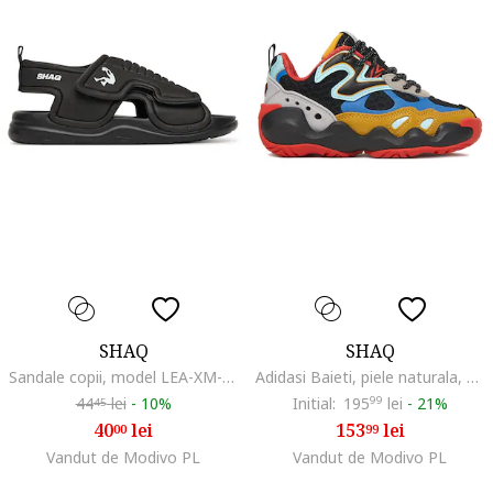
SHAQ
SHAQ
Sandale copii, model LEA-XM-0048, negru, plastic
Adidasi Baieti, piele naturala, multicolor,
44
lei
-
10%
Initial:
195
99
lei
-
21%
45
40
lei
153
lei
00
99
Vandut de Modivo PL
Vandut de Modivo PL