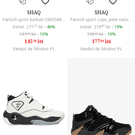
SHAQ
SHAQ
Pantofi sport barbati 5905588802242, Piele naturala, Negru, Negru
Pantofi sport copii, piele naturala, alb/negru
Initial:
271
20
lei
-
46%
Initial:
218
99
lei
-
19%
161
lei
-
10%
196
lei
-
10%
99
99
145
lei
177
lei
78
29
Vandut de Modivo PL
Vandut de Modivo PL