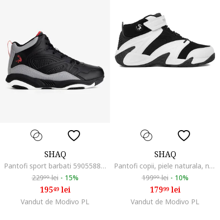
SHAQ
SHAQ
Pantofi sport barbati 5905588799481, Sintetic, Negru, Negru
Pantofi copii, piele naturala, negru, velcro
229
lei
-
15%
199
lei
-
10%
99
99
195
lei
179
lei
49
99
Vandut de Modivo PL
Vandut de Modivo PL