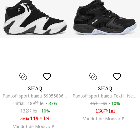
SHAQ
SHAQ
Pantofi sport baieti 5905588609285, Piele naturala, Alb, Alb
Pantofi sport baieti Textil, Negru
Initial:
189
99
lei
-
37%
151
lei
-
10%
99
136
lei
132
lei
-
10%
79
99
119
lei
68
Vandut de Modivo PL
de la
Vandut de Modivo PL