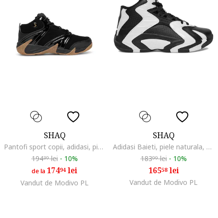
SHAQ
SHAQ
Pantofi sport copii, adidasi, piele naturala
Adidasi Baieti, piele naturala, negru\alb
194
lei
-
10%
183
lei
-
10%
39
99
174
lei
165
lei
94
58
de la
Vandut de Modivo PL
Vandut de Modivo PL