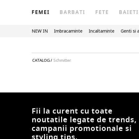
FEMEI
BARBATI
FETE
BAIETI
NEW IN
Imbracaminte
Incaltaminte
Genti si 
CATALOG
/
Schmitter
Fii la curent cu toate
noutatile legate de trends,
campanii promotionale si
styling tips.