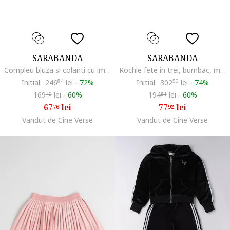
SARABANDA
SARABANDA
Compleu bluza si colanti cu imprimeu ursulet si flori pentru fete, 0.A336
Rochie fete in trei, bumbac, multicolor, Mov/Albastru deschis/Bleumarin
Initial:
246
84
lei
-
72%
Initial:
302
50
lei
-
74%
169
lei
-
60%
194
lei
-
60%
40
81
67
lei
77
lei
76
92
Vandut de Cine Verse
Vandut de Cine Verse