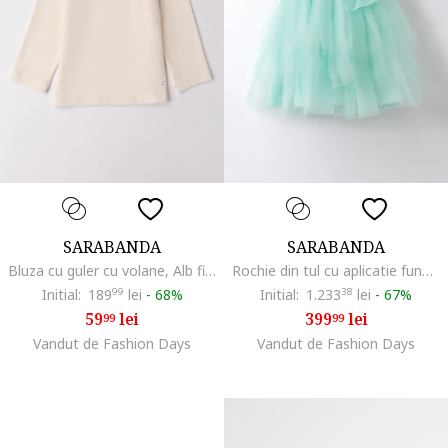
SARABANDA
SARABANDA
Bluza cu guler cu volane, Alb fildes
Rochie din tul cu aplicatie funda, Albastru aquamarin
Initial:
189
99
lei
-
68%
Initial:
1.233
38
lei
-
67%
59
lei
399
lei
99
99
Vandut de Fashion Days
Vandut de Fashion Days