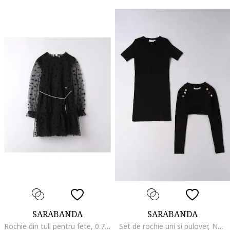
SARABANDA
SARABANDA
Rochie din tull pentru fete, 0.7722, Negru, Negru
Set de rochie uni si pulover, Negru