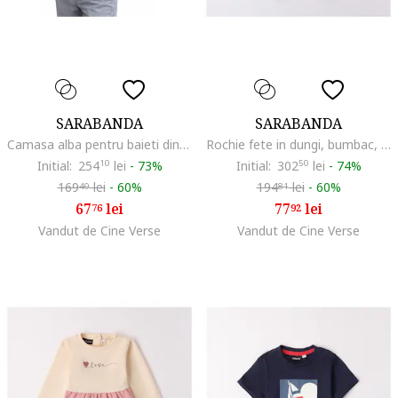
SARABANDA
SARABANDA
Camasa alba pentru baieti din bumbac elastic, Albastru deschis
Rochie fete in dungi, bumbac, multicolor, Multicolor
Initial:
254
10
lei
-
73%
Initial:
302
50
lei
-
74%
169
lei
-
60%
194
lei
-
60%
40
81
67
lei
77
lei
76
92
Vandut de Cine Verse
Vandut de Cine Verse