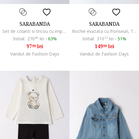
SARABANDA
SARABANDA
Set de colanti si tricou cu imprimeu, Alb/Portocaliu/Lila
Rochie evazata cu fronseuri, Turcoaz
Initial:
270
46
lei
-
63%
Initial:
310
12
lei
-
51%
97
lei
149
lei
99
99
Vandut de Fashion Days
Vandut de Fashion Days