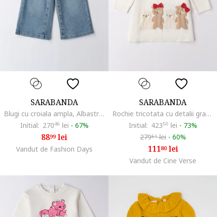
SARABANDA
SARABANDA
Blugi cu croiala ampla, Albastru prafuit
Rochie tricotata cu detalii grafice, Rosu/Alb fildes/Maro deschis
Initial:
270
46
lei
-
67%
Initial:
423
50
lei
-
73%
88
lei
279
lei
-
60%
99
51
111
lei
Vandut de Fashion Days
80
Vandut de Cine Verse