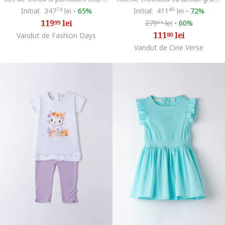
Initial:
347
74
lei
-
65%
Initial:
411
40
lei
-
72%
119
lei
279
lei
-
60%
99
51
111
lei
Vandut de Fashion Days
80
Vandut de Cine Verse