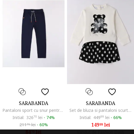
SARABANDA
SARABANDA
Pantaloni sport cu snur pentru baieti, 0.8673, Albastru inchis
Set de bluza si pantaloni scurti cu model cu inimi si caini, Alb fildes/Negru/Gri inchis
Initial:
326
70
lei
-
74%
Initial:
449
99
lei
-
66%
149
lei
211
lei
-
60%
99
75
84
lei
70
Vandut de Fashion Days