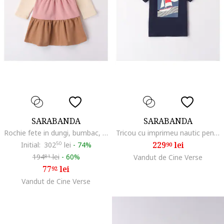
SARABANDA
SARABANDA
Rochie fete in dungi, bumbac, multicolor, Bej/Roz/Crem
Tricou cu imprimeu nautic pentru baiat
229
lei
Initial:
302
50
lei
-
74%
90
194
lei
-
60%
Vandut de Cine Verse
81
77
lei
92
Vandut de Cine Verse