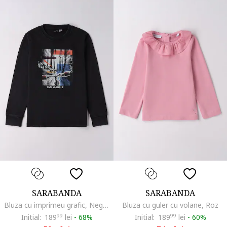
SARABANDA
SARABANDA
Bluza cu imprimeu grafic, Negru/Alb murdar/Albastru
Bluza cu guler cu volane, Roz
Initial:
189
99
lei
-
68%
Initial:
189
99
lei
-
60%