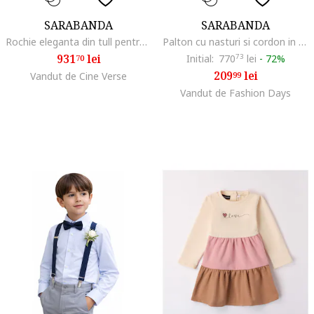
SARABANDA
SARABANDA
Rochie eleganta din tull pentru fete,, Alb
Palton cu nasturi si cordon in talie, Albastru prafuit
931
lei
Initial:
770
73
lei
-
72%
70
209
lei
Vandut de Cine Verse
99
Vandut de Fashion Days