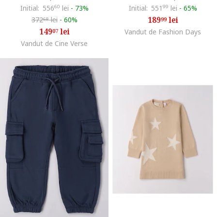
Initial:
556
60
lei
-
73%
Initial:
551
99
lei
-
65%
189
lei
372
lei
-
60%
99
68
149
lei
07
Vandut de Fashion Days
Vandut de Cine Verse