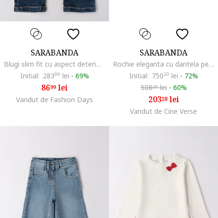
SARABANDA
SARABANDA
Blugi slim fit cu aspect deteriorat, Bleumarin
Rochie eleganta cu dantela pentru fete, 0.6248, Alb/Roz
Initial:
283
99
lei
-
69%
Initial:
750
20
lei
-
72%
86
lei
508
lei
-
60%
99
20
203
lei
Vandut de Fashion Days
28
Vandut de Cine Verse