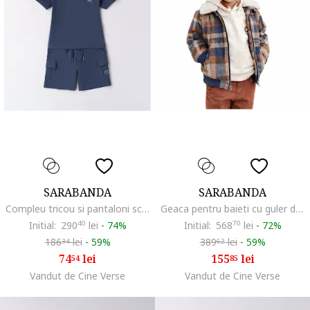
SARABANDA
SARABANDA
Compleu tricou si pantaloni scurti pentru baiat, 0.8155, Bleumarin
Geaca pentru baieti cu guler detasabil teddy captusita
Initial:
290
40
lei
-
74%
Initial:
568
70
lei
-
72%
186
lei
-
59%
389
lei
-
59%
34
62
74
lei
155
lei
54
85
Vandut de Cine Verse
Vandut de Cine Verse