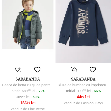
SARABANDA
SARABANDA
Geaca de iarna cu gluga pentru baieti, 0.7183, Verde
Bluza de bumbac cu imprimeu text, Albastru ultramarin/Maro taupe deschis
Initial:
689
70
lei
-
72%
Initial:
133
99
lei
-
66%
44
lei
465
lei
-
60%
99
85
186
lei
34
Vandut de Fashion Days
Vandut de Cine Verse