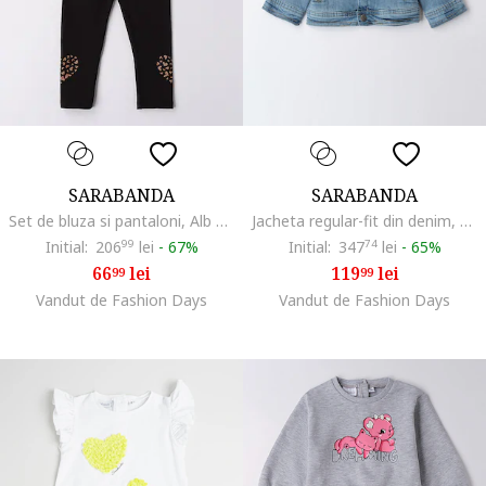
SARABANDA
SARABANDA
Set de bluza si pantaloni, Alb fildes/Negru/Maro deschis
Jacheta regular-fit din denim, Albastru lavanda
Initial:
206
99
lei
-
67%
Initial:
347
74
lei
-
65%
66
lei
119
lei
99
99
Vandut de Fashion Days
Vandut de Fashion Days