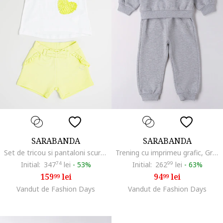
SARABANDA
SARABANDA
Set de tricou si pantaloni scurti din amestec de bumbac - 2 piese, Verde pal/Alb optic
Trening cu imprimeu grafic, Gri melange/Roz
Initial:
347
74
lei
-
53%
Initial:
262
99
lei
-
63%
159
lei
94
lei
99
99
Vandut de Fashion Days
Vandut de Fashion Days