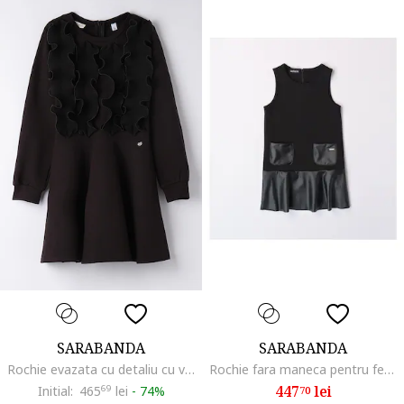
SARABANDA
SARABANDA
Rochie evazata cu detaliu cu volane, Negru
Rochie fara maneca pentru fetite, Negru, Negru
447
lei
Initial:
465
69
lei
-
74%
70