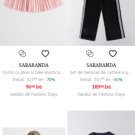
SARABANDA
SARABANDA
Fusta cu pliuri si talie elastica, Roz pastel/Argintiu
Set de hanorac de catfiea si pantaloni de trening, Alb/Negru
Initial:
323
99
lei
-
70%
Initial:
551
99
lei
-
65%
96
lei
189
lei
99
99
Vandut de Fashion Days
Vandut de Fashion Days