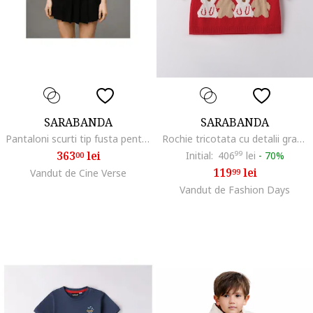
SARABANDA
SARABANDA
Pantaloni scurti tip fusta pentru fete din twill elastic cu efect peach, Negru
Rochie tricotata cu detalii grafice, Rosu/Alb/Maro deschis
363
lei
Initial:
406
99
lei
-
70%
00
119
lei
Vandut de Cine Verse
99
Vandut de Fashion Days