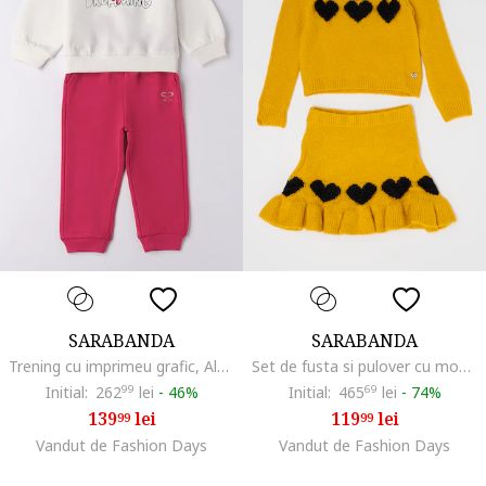
SARABANDA
SARABANDA
Trening cu imprimeu grafic, Alb fildes/Roz zmeuriu/Roz pastel
Set de fusta si pulover cu model - 2 piese, Negru/Galben sofran
Initial:
262
99
lei
-
46%
Initial:
465
69
lei
-
74%
139
lei
119
lei
99
99
Vandut de Fashion Days
Vandut de Fashion Days