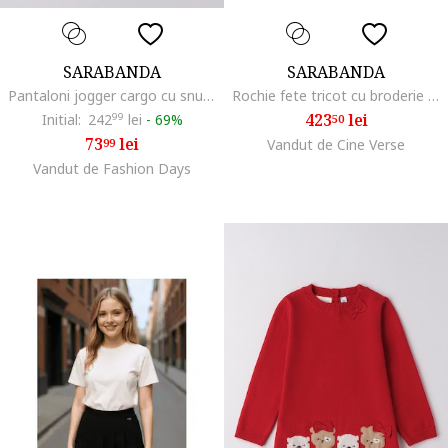
SARABANDA
SARABANDA
Pantaloni jogger cargo cu snur, Bleumarin
Rochie fete tricot cu broderie model stele, Bej
423
lei
Initial:
242
99
lei
-
69%
50
73
lei
99
Vandut de Cine Verse
Vandut de Fashion Days