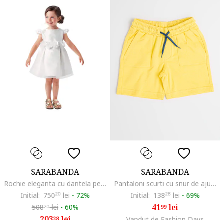
SARABANDA
SARABANDA
Rochie eleganta cu dantela pentru fete, 0.6248, Alb
Pantaloni scurti cu snur de ajustare in talie, Galben
Initial:
750
20
lei
-
72%
Initial:
138
28
lei
-
69%
41
lei
508
lei
-
60%
99
20
203
lei
28
Vandut de Fashion Days