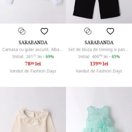
SARABANDA
SARABANDA
Camasa cu guler ascutit, Albastru glaciar
Set de bluza de trening si pantaloni cu aplicatii urs, Alb fildes/Negru/Maro taupe deschis
Initial:
261
31
lei
-
69%
Initial:
406
99
lei
-
65%
78
lei
139
lei
99
99
Vandut de Fashion Days
Vandut de Fashion Days