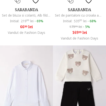
SARABANDA
SARABANDA
Set de bluza si colanti, Alb fildes/Negru/Roz pastel
Set de pantaloni cu croiala ampla si hanorac din tricot, Caramel
Initial:
219
99
lei
-
69%
Initial:
535
85
lei
-
68%
66
lei
179
lei
-
5%
99
99
169
lei
Vandut de Fashion Days
99
Vandut de Fashion Days