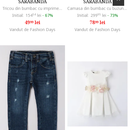
SARABANDA
SARABANDA
Tricou din bumbac cu imprimeu, Albastru deschis
Camasa din bumbac cu buzunar pe piept, Bleumarin
Initial:
154
54
lei
-
67%
Initial:
299
95
lei
-
73%
49
lei
78
lei
99
99
Vandut de Fashion Days
Vandut de Fashion Days