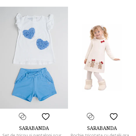
SARABANDA
SARABANDA
Set de tricou si pantaloni scurti din amestec de bumbac - 2 piese, Alb/Albastru prafuit
Rochie tricotata cu detalii grafice, Rosu, Alb fildes, Maro deschis