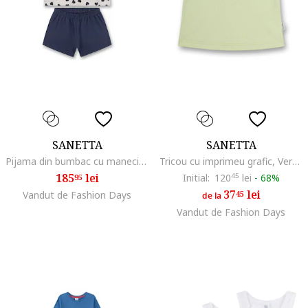
SANETTA
SANETTA
Pijama din bumbac cu maneci scurte si model cu inimi, Bej/Albastru
Tricou cu imprimeu grafic, Verde
185
lei
Initial:
120
45
lei
-
68%
95
37
lei
Vandut de Fashion Days
45
de la
Vandut de Fashion Days