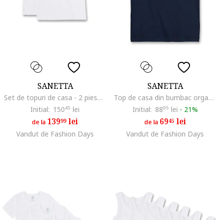
SANETTA
SANETTA
Set de topuri de casa - 2 piese, Alb
Top de casa din bumbac organic cu decolteu rotund, Albastru inchis
Initial:
150
45
lei
Initial:
88
95
lei
-
21%
139
lei
69
lei
99
45
de la
de la
Vandut de Fashion Days
Vandut de Fashion Days