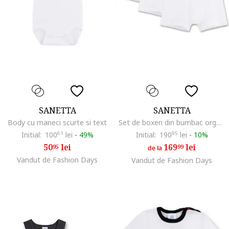
SANETTA
SANETTA
Body cu maneci scurte si text
Set de boxeri din bumbac organic - 3 perechi, Alb
Initial:
100
61
lei
-
49%
Initial:
190
95
lei
-
10%
50
lei
169
lei
95
99
de la
Vandut de Fashion Days
Vandut de Fashion Days