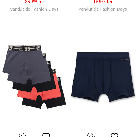
259
lei
159
lei
99
99
Vandut de Fashion Days
Vandut de Fashion Days