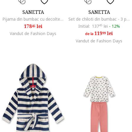
SANETTA
SANETTA
Pijama din bumbac cu decolteu la baza gatului, Albastru inchis
Set de chiloti din bumbac - 3 perechi, Alb
178
lei
Initial:
137
45
lei
-
12%
45
119
lei
Vandut de Fashion Days
99
de la
Vandut de Fashion Days