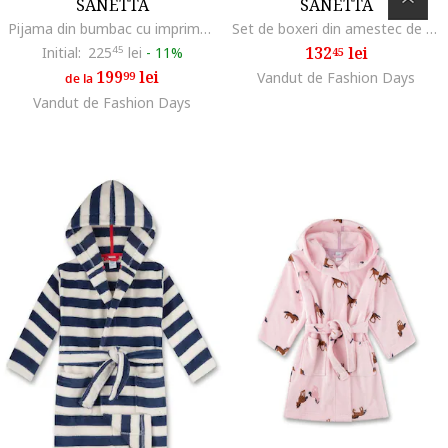
SANETTA
SANETTA
Pijama din bumbac cu imprimeu grafic, Albastru inchis
Set de boxeri din amestec de bumbac - 2 perechi, Gri/Albastru
132
lei
Initial:
225
45
lei
-
11%
45
199
lei
99
Vandut de Fashion Days
de la
Vandut de Fashion Days