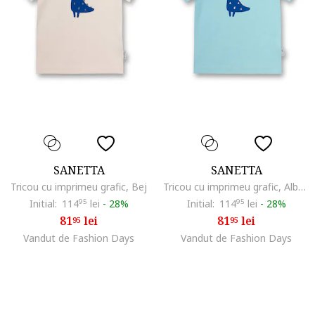
SANETTA
SANETTA
Tricou cu imprimeu grafic, Bej
Tricou cu imprimeu grafic, Albastru
Initial:
114
95
lei
-
28%
Initial:
114
95
lei
-
28%
81
lei
81
lei
95
95
Vandut de Fashion Days
Vandut de Fashion Days