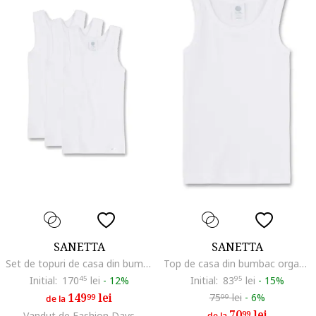
SANETTA
SANETTA
Set de topuri de casa din bumbac - 3 piese, Alb
Top de casa din bumbac organic cu decolteu rotund, Alb
Initial:
170
45
lei
-
12%
Initial:
83
95
lei
-
15%
149
lei
75
lei
-
6%
99
99
de la
70
lei
99
Vandut de Fashion Days