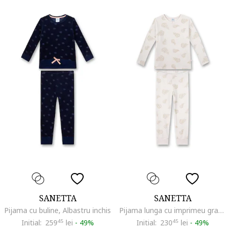
SANETTA
SANETTA
Pijama cu buline, Albastru inchis
Pijama lunga cu imprimeu grafic, Bej
Initial:
259
45
lei
-
49%
Initial:
230
45
lei
-
49%