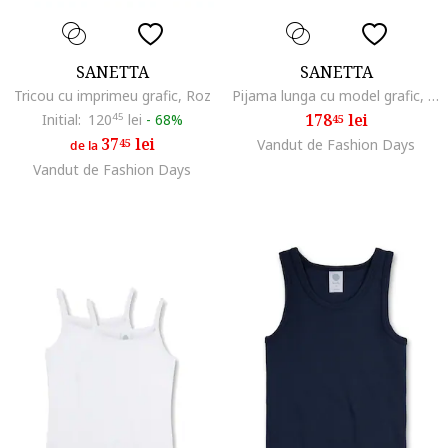
SANETTA
SANETTA
Tricou cu imprimeu grafic, Roz
Pijama lunga cu model grafic, Albastru
178
lei
Initial:
120
45
lei
-
68%
45
37
lei
45
Vandut de Fashion Days
de la
Vandut de Fashion Days