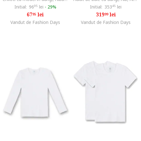
Initial:
96
95
lei
-
29%
Initial:
353
45
lei
67
lei
319
lei
95
99
Vandut de Fashion Days
Vandut de Fashion Days