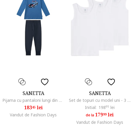
SANETTA
SANETTA
Pijama cu pantaloni lungi din bumbac si imprimeu, Albastru
Set de topuri cu model uni - 3 piese, Alb
183
lei
Initial:
198
95
lei
45
179
lei
Vandut de Fashion Days
99
de la
Vandut de Fashion Days