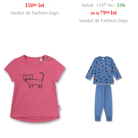
150
lei
Initial:
119
45
lei
-
33%
45
79
lei
Vandut de Fashion Days
99
de la
Vandut de Fashion Days