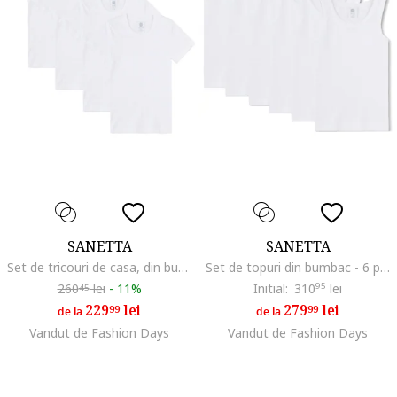
SANETTA
SANETTA
Set de tricouri de casa, din bumbac - 4 piese, Alb
Set de topuri din bumbac - 6 piese, Alb
260
lei
-
11%
Initial:
310
95
lei
45
229
lei
279
lei
99
99
de la
de la
Vandut de Fashion Days
Vandut de Fashion Days