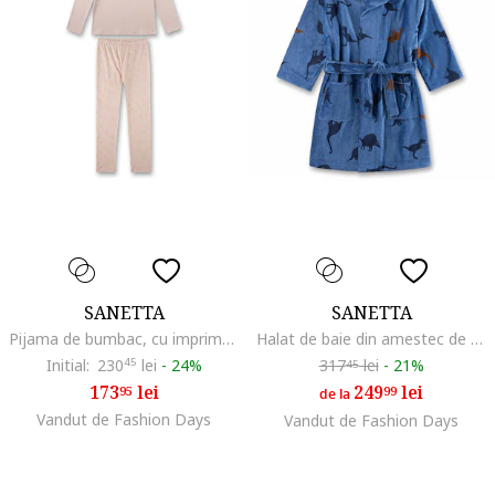
SANETTA
SANETTA
Pijama de bumbac, cu imprimeu, Roz pal
Halat de baie din amestec de bumbac cu model, Albastru
Initial:
230
45
lei
-
24%
317
lei
-
21%
45
173
lei
249
lei
95
99
de la
Vandut de Fashion Days
Vandut de Fashion Days