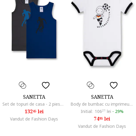
SANETTA
SANETTA
Set de topuri de casa - 2 piese, Gri/Albastru
Body de bumbac cu imprimeu Weltmeister
132
lei
Initial:
106
21
lei
-
29%
45
74
lei
Vandut de Fashion Days
95
Vandut de Fashion Days