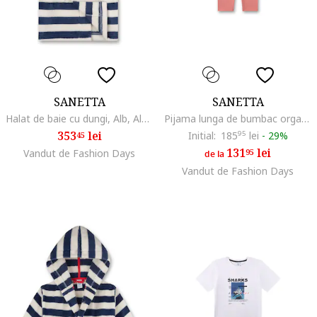
SANETTA
SANETTA
Halat de baie cu dungi, Alb, Albastru,
Pijama lunga de bumbac organic, Alb/Roz somon
353
lei
Initial:
185
95
lei
-
29%
45
131
lei
Vandut de Fashion Days
95
de la
Vandut de Fashion Days