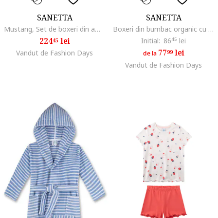
SANETTA
SANETTA
Mustang, Set de boxeri din amestec de bumbac - 4 perechi, Negru/Gri/Portocaliu
Boxeri din bumbac organic cu logo, Albastru inchis
224
lei
Initial:
86
45
lei
45
77
lei
Vandut de Fashion Days
99
de la
Vandut de Fashion Days