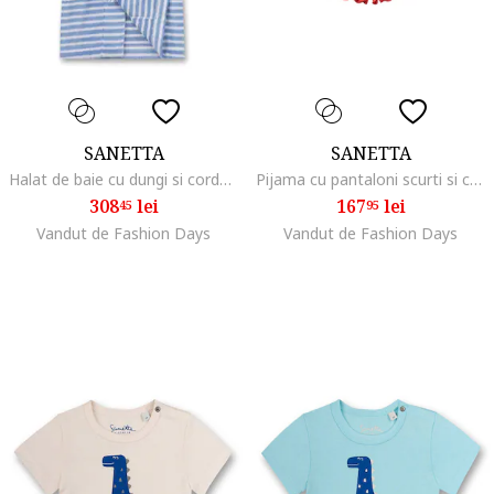
SANETTA
SANETTA
Halat de baie cu dungi si cordon, Alb/Albastru
Pijama cu pantaloni scurti si capsuni, Bej/Roz
308
lei
167
lei
45
95
Vandut de Fashion Days
Vandut de Fashion Days