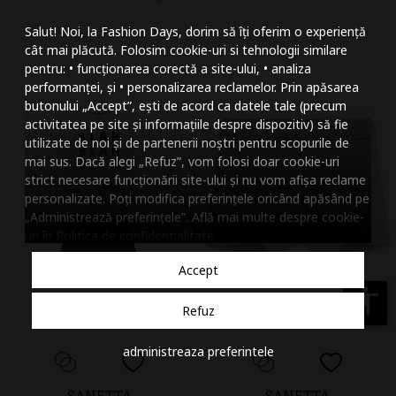
Mareste dimensiunea
Salut! Noi, la Fashion Days, dorim să îți oferim o experiență
Micsoreaza dimensiu
cât mai plăcută. Folosim cookie-uri si tehnologii similare
pentru: • funcționarea corectă a site-ului, • analiza
Mareste spatierea tex
performanței, și • personalizarea reclamelor. Prin apăsarea
butonului „Accept”, ești de acord ca datele tale (precum
Micsoreaza spatierea
activitatea pe site și informațiile despre dispozitiv) să fie
utilizate de noi și de partenerii noștri pentru scopurile de
Mareste inaltimea ra
mai sus. Dacă alegi „Refuz”, vom folosi doar cookie-uri
strict necesare funcționării site-ului și nu vom afișa reclame
Micsoreaza inaltimea
personalizate. Poți modifica preferințele oricând apăsând pe
„Administrează preferințele”. Află mai multe despre cookie-
Inverseaza culorile
uri în
Politica de confidentialitate
.
Nuante de gri
Accept
Cursor mare
accessibility
Refuz
Subliniaza link-urile
administreaza preferintele
Dezactiveaza animatii