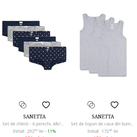
SANETTA
SANETTA
Set de chiloti - 6 perechi, Alb/Albastru
Set de topuri de casa din bumbac - 3 piese, Gri
Initial:
292
95
lei
-
11%
Initial:
172
45
lei