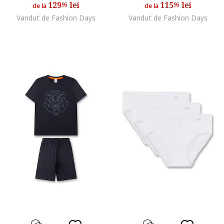
129
lei
115
lei
95
95
de la
de la
Vandut de Fashion Days
Vandut de Fashion Days