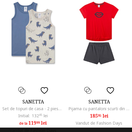
SANETTA
SANETTA
Set de topuri de casa - 2 piese, Bej/Albastru
Pijama cu pantaloni scurti din bumbac Kiss, Rosu/Negru
185
lei
Initial:
132
45
lei
95
119
lei
99
Vandut de Fashion Days
de la
Vandut de Fashion Days