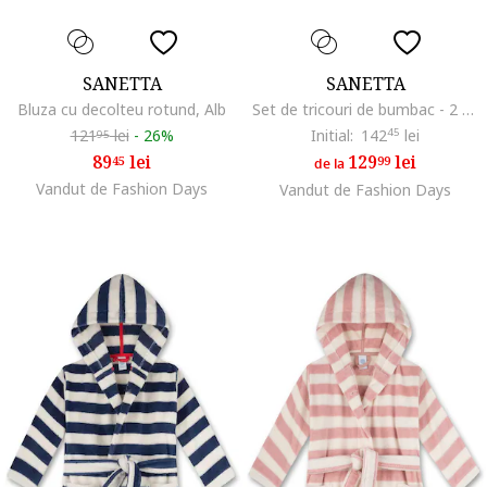
SANETTA
SANETTA
Bluza cu decolteu rotund, Alb
Set de tricouri de bumbac - 2 piese, Alb
121
lei
-
26%
Initial:
142
45
lei
95
89
lei
129
lei
45
99
de la
Vandut de Fashion Days
Vandut de Fashion Days