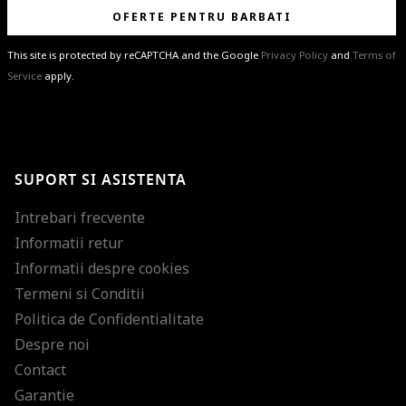
OFERTE PENTRU BARBATI
This site is protected by reCAPTCHA and the Google
Privacy Policy
and
Terms of
Service
apply.
BRAVO!
Te-ai abonat cu succes la newsletter folosind adresa de e-mail
%email%
.
Ti-am pregatit noutati despre brandurile noastre, selectii exclusive si
SUPORT SI ASISTENTA
ultimele tendinte in moda!
Intrebari frecvente
Informatii retur
Informatii despre cookies
Termeni si Conditii
Politica de Confidentialitate
Despre noi
Contact
Garantie