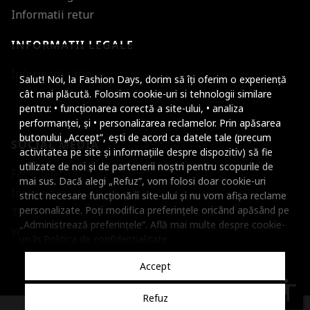
Informatii retur
INFORMATII LEGALE
Mareste dimensiunea
Informatii utile
Salut! Noi, la Fashion Days, dorim să îți oferim o experiență
Micsoreaza dimensiu
cât mai plăcută. Folosim cookie-uri si tehnologii similare
pentru: • funcționarea corectă a site-ului, • analiza
Mareste spatierea tex
performanței, și • personalizarea reclamelor. Prin apăsarea
butonului „Accept”, ești de acord ca datele tale (precum
SOCIAL MEDIA
Micsoreaza spatierea
activitatea pe site și informațiile despre dispozitiv) să fie
utilizate de noi și de partenerii noștri pentru scopurile de
Facebook
Mareste inaltimea ra
mai sus. Dacă alegi „Refuz”, vom folosi doar cookie-uri
Instagram
strict necesare funcționării site-ului și nu vom afișa reclame
Micsoreaza inaltimea
personalizate. Poți modifica preferințele oricând apăsând pe
TikTok
„Administrează preferințele”. Află mai multe despre cookie-
Inverseaza culorile
Youtube
uri în
Politica de confidentialitate
.
Nuante de gri
Accept
Cursor mare
accessibility
Refuz
Subliniaza link-urile