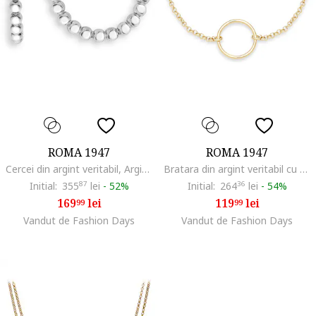
ROMA 1947
ROMA 1947
Cercei din argint veritabil, Argintiu
Bratara din argint veritabil cu talisman circular, Auriu
Initial:
355
87
lei
-
52%
Initial:
264
36
lei
-
54%
169
lei
119
lei
99
99
Vandut de Fashion Days
Vandut de Fashion Days