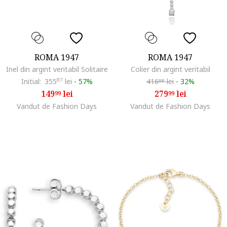
ROMA 1947
ROMA 1947
Inel din argint veritabil Solitaire
Colier din argint veritabil
Initial:
355
87
lei
-
57%
416
lei
-
32%
88
149
lei
279
lei
99
99
Vandut de Fashion Days
Vandut de Fashion Days