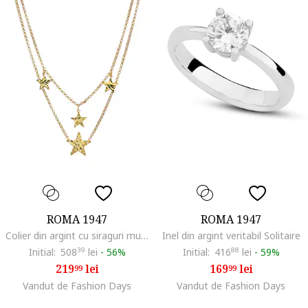
ROMA 1947
ROMA 1947
Colier din argint cu siraguri multiple si stele
Inel din argint veritabil Solitaire
Initial:
508
39
lei
-
56%
Initial:
416
88
lei
-
59%
219
lei
169
lei
99
99
Vandut de Fashion Days
Vandut de Fashion Days