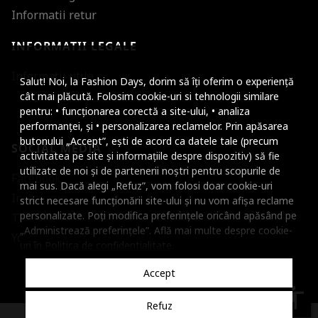
Informatii retur
INFORMATII LEGALE
Mareste dimensiunea
Informatii utile
Salut! Noi, la Fashion Days, dorim să îți oferim o experiență
Micsoreaza dimensiu
cât mai plăcută. Folosim cookie-uri si tehnologii similare
pentru: • funcționarea corectă a site-ului, • analiza
Mareste spatierea tex
performanței, și • personalizarea reclamelor. Prin apăsarea
butonului „Accept”, ești de acord ca datele tale (precum
SOCIAL MEDIA
Micsoreaza spatierea
activitatea pe site și informațiile despre dispozitiv) să fie
utilizate de noi și de partenerii noștri pentru scopurile de
Facebook
Mareste inaltimea ra
mai sus. Dacă alegi „Refuz”, vom folosi doar cookie-uri
Instagram
strict necesare funcționării site-ului și nu vom afișa reclame
Micsoreaza inaltimea
personalizate. Poți modifica preferințele oricând apăsând pe
TikTok
„Administrează preferințele”. Află mai multe despre cookie-
Inverseaza culorile
Youtube
uri în
Politica de confidentialitate
.
Nuante de gri
Accept
Cursor mare
accessibility
Refuz
Subliniaza link-urile