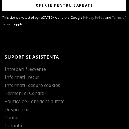
OFERTE PENTRU BARBATI
This site is protected by reCAPTCHA and the Google
Privacy Policy
and
Terms of
Service
apply.
BRAVO!
Te-ai abonat cu succes la newsletter folosind adresa de e-mail
%email%
.
Ti-am pregatit noutati despre brandurile noastre, selectii exclusive si
SUPORT SI ASISTENTA
ultimele tendinte in moda!
Intrebari frecvente
Informatii retur
Informatii despre cookies
Termeni si Conditii
Politica de Confidentialitate
Despre noi
Contact
Garantie