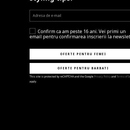
Confirm ca am peste 16 ani. Vei primi un
email pentru confirmarea inscrierii la newslet
OFERTE PENTRU FEMEI
OFERTE PENTRU BARBATI
This site is protected by reCAPTCHA and the Google
Privacy Policy
and
Terms of S
apply.
BRAVO!
Te-ai abonat cu succes la newsletter folosind adres
e-mail
%email%
.
Ti-am pregatit noutati despre brandurile noastre,
selectii exclusive si ultimele tendinte in moda!