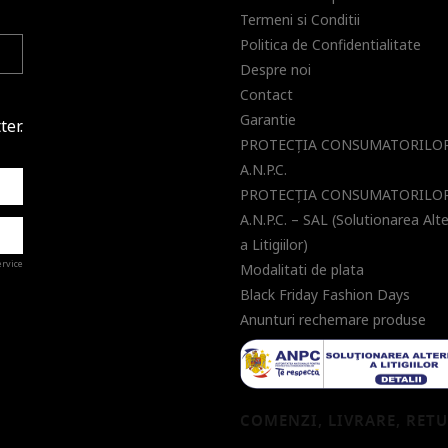
Termeni si Conditii
Politica de Confidentialitate
Despre noi
Contact
Garantie
ter.
PROTECŢIA CONSUMATORILOR
A.N.P.C.
PROTECŢIA CONSUMATORILOR
A.N.P.C. – SAL (Solutionarea Alt
a Litigiilor)
ervice
Modalitati de plata
Black Friday Fashion Days
Anunturi rechemare produse
a de
COMENZI, LIVRARE, RET