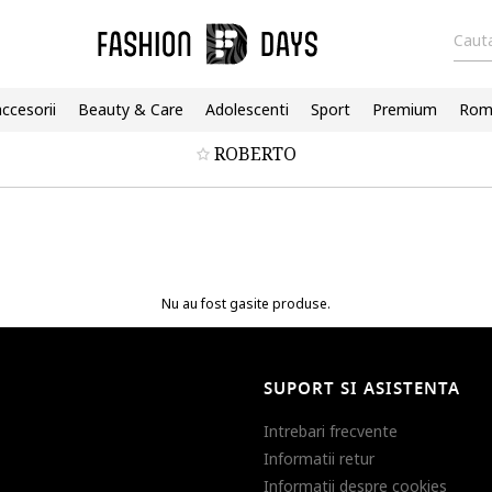
Cauta
accesorii
Beauty & Care
Adolescenti
Sport
Premium
Roma
ROBERTO
Nu au fost gasite produse.
SUPORT SI ASISTENTA
Intrebari frecvente
Informatii retur
Informatii despre cookies