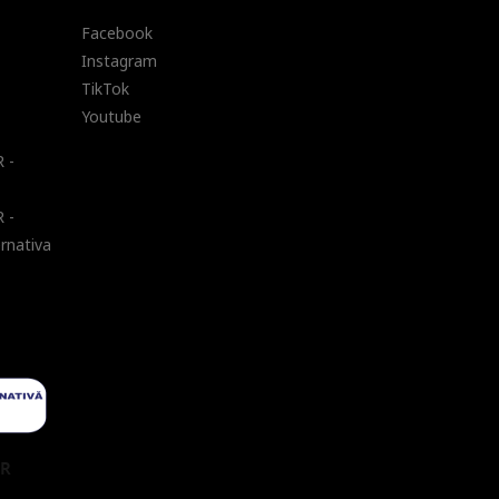
Facebook
Instagram
TikTok
Youtube
 -
 -
ernativa
UR