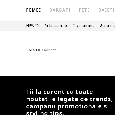
FEMEI
BARBATI
FETE
BAIETI
NEW IN
Imbracaminte
Incaltaminte
Genti si 
CATALOG
/
Roberto
Fii la curent cu toate
noutatile legate de trends,
campanii promotionale si
styling tips.