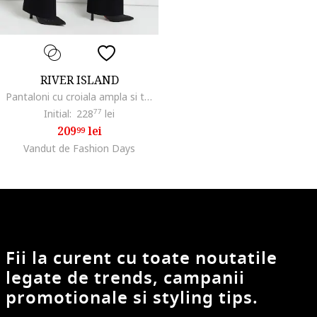
RIVER ISLAND
Pantaloni cu croiala ampla si talie inalta, Negru
Initial:
228
77
lei
209
lei
99
Vandut de Fashion Days
Fii la curent cu toate noutatile
legate de trends, campanii
promotionale si styling tips.