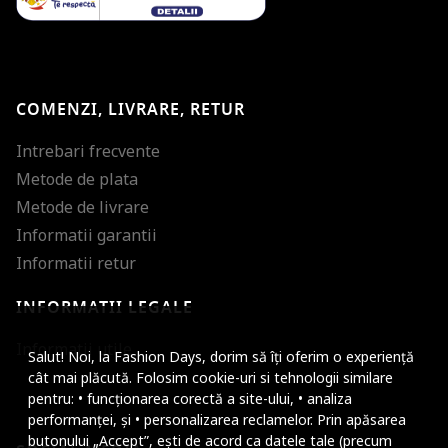
COMENZI, LIVRARE, RETUR
Intrebari frecvente
Metode de plata
Metode de livrare
Informatii garantii
Informatii retur
INFORMATII LEGALE
Mareste dimensiunea
Informatii utile
Salut! Noi, la Fashion Days, dorim să îți oferim o experiență
Micsoreaza dimensiu
cât mai plăcută. Folosim cookie-uri si tehnologii similare
pentru: • funcționarea corectă a site-ului, • analiza
Mareste spatierea tex
performanței, și • personalizarea reclamelor. Prin apăsarea
butonului „Accept”, ești de acord ca datele tale (precum