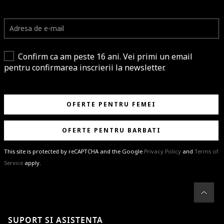
Confirm ca am peste 16 ani. Vei primi un email
pentru confirmarea inscrierii la newsletter.
OFERTE PENTRU FEMEI
OFERTE PENTRU BARBATI
This site is protected by reCAPTCHA and the Google
Privacy Policy
and
Terms of
Service
apply.
BRAVO!
Te-ai abonat cu succes la newsletter folosind adresa de e-mail
%email%
.
Ti-am pregatit noutati despre brandurile noastre, selectii exclusive si
SUPORT SI ASISTENTA
ultimele tendinte in moda!