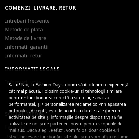
COMENZI, LIVRARE, RETUR
Intrebari frecvente
Metode de plata
Metode de livrare
Informatii garantii
Informatii retur
INFORMATII LEGALE
Mareste dimensiunea
Informatii utile
Salut! Noi, la Fashion Days, dorim să îți oferim o experiență
Micsoreaza dimensiu
cât mai plăcută. Folosim cookie-uri si tehnologii similare
pentru: • funcționarea corectă a site-ului, • analiza
Mareste spatierea tex
performanței, și • personalizarea reclamelor. Prin apăsarea
butonului „Accept”, ești de acord ca datele tale (precum
SOCIAL MEDIA
Micsoreaza spatierea
activitatea pe site și informațiile despre dispozitiv) să fie
utilizate de noi și de partenerii noștri pentru scopurile de
Facebook
Mareste inaltimea ra
mai sus. Dacă alegi „Refuz”, vom folosi doar cookie-uri
Instagram
strict necesare funcționării site-ului și nu vom afișa reclame