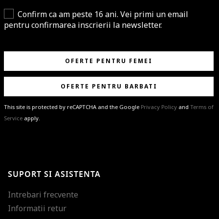
Confirm ca am peste 16 ani. Vei primi un email
pentru confirmarea inscrierii la newsletter.
OFERTE PENTRU FEMEI
OFERTE PENTRU BARBATI
This site is protected by reCAPTCHA and the Google
Privacy Policy
and
Terms of
Service
apply.
BRAVO!
Te-ai abonat cu succes la newsletter folosind adresa de e-mail
%email%
.
Ti-am pregatit noutati despre brandurile noastre, selectii exclusive si
SUPORT SI ASISTENTA
ultimele tendinte in moda!
Intrebari frecvente
Informatii retur