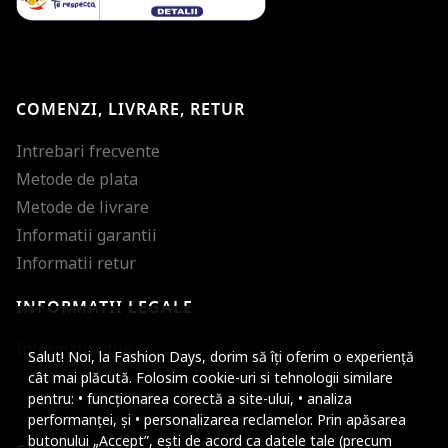
COMENZI, LIVRARE, RETUR
Intrebari frecvente
Metode de plata
Metode de livrare
Informatii garantii
Informatii retur
INFORMATII LEGALE
Mareste dimensiunea
Informatii utile
Salut! Noi, la Fashion Days, dorim să îți oferim o experiență
Micsoreaza dimensiu
cât mai plăcută. Folosim cookie-uri si tehnologii similare
pentru: • funcționarea corectă a site-ului, • analiza
Mareste spatierea tex
performanței, și • personalizarea reclamelor. Prin apăsarea
butonului „Accept”, ești de acord ca datele tale (precum