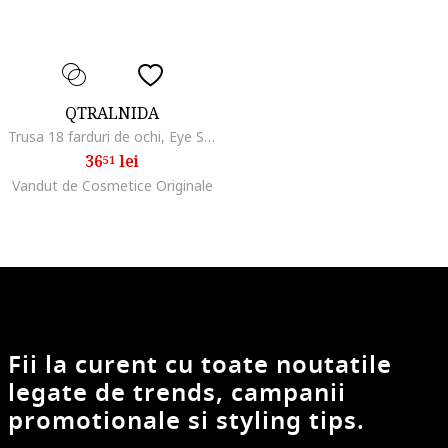
QTRALNIDA
Trusa 18 farduri de ochi, Eye Shadow
36
lei
51
Vandut de Cosmetice Originale
Fii la curent cu toate noutatile
legate de trends, campanii
promotionale si styling tips.