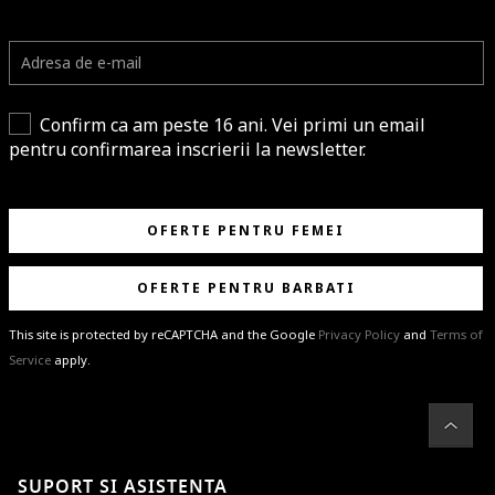
Confirm ca am peste 16 ani. Vei primi un email
pentru confirmarea inscrierii la newsletter.
OFERTE PENTRU FEMEI
OFERTE PENTRU BARBATI
This site is protected by reCAPTCHA and the Google
Privacy Policy
and
Terms of
Service
apply.
BRAVO!
Te-ai abonat cu succes la newsletter folosind adresa de e-mail
%email%
.
Ti-am pregatit noutati despre brandurile noastre, selectii exclusive si
SUPORT SI ASISTENTA
ultimele tendinte in moda!