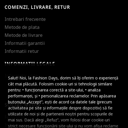
COMENZI, LIVRARE, RETUR
Intrebari frecvente
Metode de plata
Metode de livrare
Informatii garantii
Informatii retur
INFORMATII LEGALE
Mareste dimensiunea
Informatii utile
Salut! Noi, la Fashion Days, dorim să îți oferim o experiență
Micsoreaza dimensiu
cât mai plăcută. Folosim cookie-uri si tehnologii similare
pentru: • funcționarea corectă a site-ului, • analiza
Mareste spatierea tex
performanței, și • personalizarea reclamelor. Prin apăsarea
butonului „Accept”, ești de acord ca datele tale (precum
SOCIAL MEDIA
Micsoreaza spatierea
activitatea pe site și informațiile despre dispozitiv) să fie
utilizate de noi și de partenerii noștri pentru scopurile de
Facebook
Mareste inaltimea ra
mai sus. Dacă alegi „Refuz”, vom folosi doar cookie-uri
Instagram
strict necesare funcționării site-ului și nu vom afișa reclame