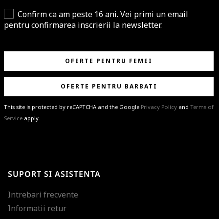
Confirm ca am peste 16 ani. Vei primi un email
pentru confirmarea inscrierii la newsletter.
OFERTE PENTRU FEMEI
OFERTE PENTRU BARBATI
This site is protected by reCAPTCHA and the Google
Privacy Policy
and
Terms of
Service
apply.
BRAVO!
Te-ai abonat cu succes la newsletter folosind adresa de e-mail
%email%
.
Ti-am pregatit noutati despre brandurile noastre, selectii exclusive si
SUPORT SI ASISTENTA
ultimele tendinte in moda!
Intrebari frecvente
Informatii retur