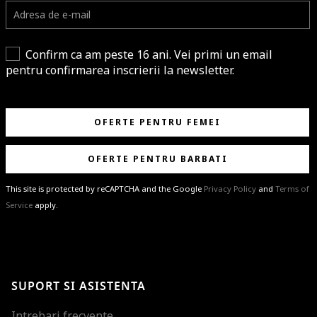
Confirm ca am peste 16 ani. Vei primi un email
pentru confirmarea inscrierii la newsletter.
OFERTE PENTRU FEMEI
OFERTE PENTRU BARBATI
This site is protected by reCAPTCHA and the Google
Privacy Policy
and
Terms of
Service
apply.
BRAVO!
Te-ai abonat cu succes la newsletter folosind adresa de e-mail
%email%
.
Ti-am pregatit noutati despre brandurile noastre, selectii exclusive si
SUPORT SI ASISTENTA
ultimele tendinte in moda!
Intrebari frecvente