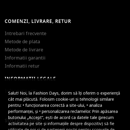
COMENZI, LIVRARE, RETUR
Intrebari frecvente
Metode de plata
Metode de livrare
Informatii garantii
Informatii retur
INFORMATII LEGALE
Mareste dimensiunea
Informatii utile
Salut! Noi, la Fashion Days, dorim să îți oferim o experiență
Micsoreaza dimensiu
cât mai plăcută. Folosim cookie-uri si tehnologii similare
pentru: • funcționarea corectă a site-ului, • analiza
Mareste spatierea tex
performanței, și • personalizarea reclamelor. Prin apăsarea
butonului „Accept”, ești de acord ca datele tale (precum
SOCIAL MEDIA
Micsoreaza spatierea
activitatea pe site și informațiile despre dispozitiv) să fie
utilizate de noi și de partenerii noștri pentru scopurile de