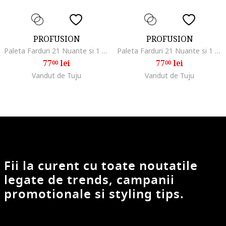
PROFUSION
PROFUSION
Paleta Farduri 21 Nuante si 1 Pensula, Cosmetics, Chocolates
Paleta Farduri 21 Nuante si 1 Pensula, Cosmetics, Dreamscape
77
lei
77
lei
00
00
Vandut de Tuju
Vandut de Tuju
Fii la curent cu toate noutatile
legate de trends, campanii
promotionale si styling tips.