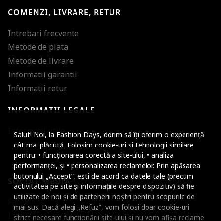
COMENZI, LIVRARE, RETUR
Intrebari frecvente
Metode de plata
Metode de livrare
Informatii garantii
Informatii retur
INFORMATII LEGALE
Mareste dimensiunea
Informatii utile
Salut! Noi, la Fashion Days, dorim să îți oferim o experiență
Micsoreaza dimensiu
cât mai plăcută. Folosim cookie-uri si tehnologii similare
pentru: • funcționarea corectă a site-ului, • analiza
Mareste spatierea tex
performanței, și • personalizarea reclamelor. Prin apăsarea
butonului „Accept”, ești de acord ca datele tale (precum
SOCIAL MEDIA
Micsoreaza spatierea
activitatea pe site și informațiile despre dispozitiv) să fie
utilizate de noi și de partenerii noștri pentru scopurile de
Facebook
Mareste inaltimea ra
mai sus. Dacă alegi „Refuz”, vom folosi doar cookie-uri
Instagram
strict necesare funcționării site-ului și nu vom afișa reclame