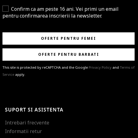
Confirm ca am peste 16 ani. Vei primi un email
pentru confirmarea inscrierii la newsletter.
OFERTE PENTRU FEMEI
OFERTE PENTRU BARBATI
This site is protected by reCAPTCHA and the Google
Privacy Policy
and
Terms of
Service
apply.
BRAVO!
Te-ai abonat cu succes la newsletter folosind adresa de e-mail
%email%
.
Ti-am pregatit noutati despre brandurile noastre, selectii exclusive si
SUPORT SI ASISTENTA
ultimele tendinte in moda!
Intrebari frecvente
Informatii retur