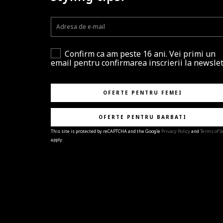
Confirm ca am peste 16 ani. Vei primi un
email pentru confirmarea inscrierii la newslet
OFERTE PENTRU FEMEI
OFERTE PENTRU BARBATI
This site is protected by reCAPTCHA and the Google
Privacy Policy
and
Terms of S
apply.
BRAVO!
Te-ai abonat cu succes la newsletter folosind adres
e-mail
%email%
.
Ti-am pregatit noutati despre brandurile noastre,
selectii exclusive si ultimele tendinte in moda!