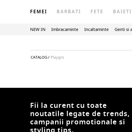
FEMEI
BARBATI
FETE
BAIETI
NEW IN
Imbracaminte
Incaltaminte
Genti si 
CATALOG
/
Playgro
Fii la curent cu toate
noutatile legate de trends,
campanii promotionale si
styling tips.