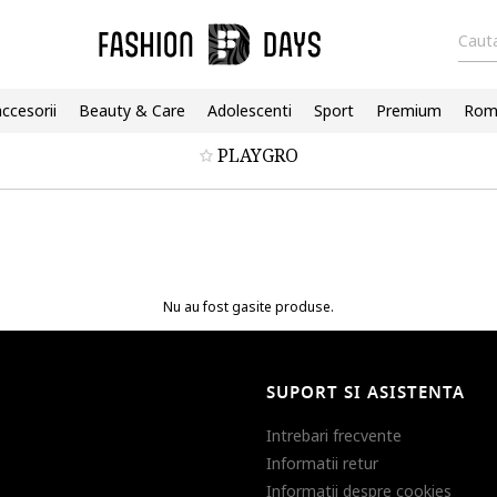
Cauta
accesorii
Beauty & Care
Adolescenti
Sport
Premium
Roma
PLAYGRO
Nu au fost gasite produse.
SUPORT SI ASISTENTA
Intrebari frecvente
Informatii retur
Informatii despre cookies