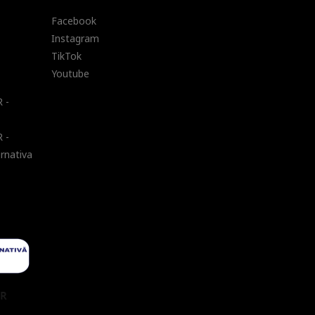
Facebook
Instagram
TikTok
Youtube
 -
 -
ernativa
UR