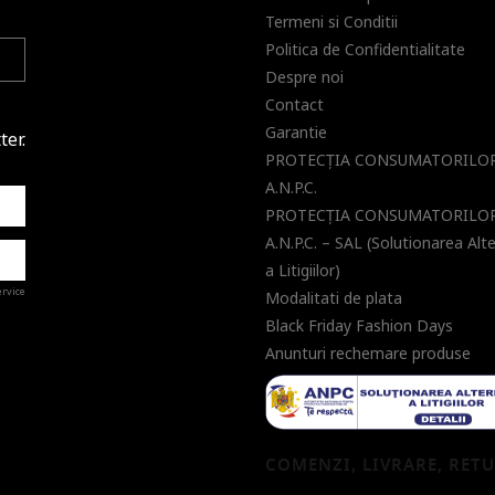
Termeni si Conditii
Politica de Confidentialitate
Despre noi
Contact
Garantie
ter.
PROTECŢIA CONSUMATORILOR
A.N.P.C.
PROTECŢIA CONSUMATORILOR
A.N.P.C. – SAL (Solutionarea Alt
a Litigiilor)
ervice
Modalitati de plata
Black Friday Fashion Days
Anunturi rechemare produse
a de
COMENZI, LIVRARE, RET