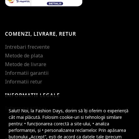
COMENZI, LIVRARE, RETUR
Intrebari frecvente
Metode de plata
Metode de livrare
Informatii garantii
Informatii retur
INFORMATII LEGALE
Mareste dimensiunea
Informatii utile
Salut! Noi, la Fashion Days, dorim să îți oferim o experiență
Micsoreaza dimensiu
cât mai plăcută. Folosim cookie-uri si tehnologii similare
pentru: • funcționarea corectă a site-ului, • analiza
Mareste spatierea tex
performanței, și • personalizarea reclamelor. Prin apăsarea
butonului „Accept”, ești de acord ca datele tale (precum