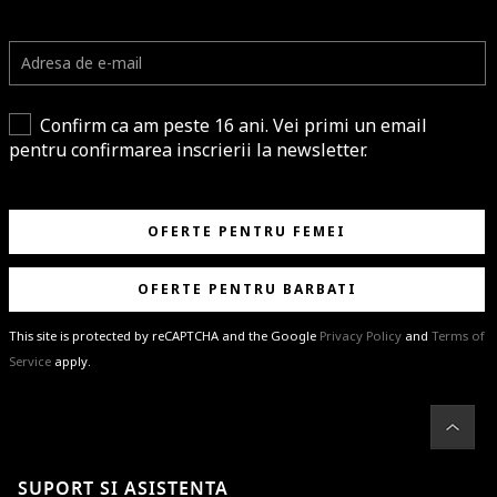
Confirm ca am peste 16 ani. Vei primi un email
pentru confirmarea inscrierii la newsletter.
OFERTE PENTRU FEMEI
OFERTE PENTRU BARBATI
This site is protected by reCAPTCHA and the Google
Privacy Policy
and
Terms of
Service
apply.
BRAVO!
Te-ai abonat cu succes la newsletter folosind adresa de e-mail
%email%
.
Ti-am pregatit noutati despre brandurile noastre, selectii exclusive si
SUPORT SI ASISTENTA
ultimele tendinte in moda!