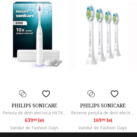
PHILIPS SONICARE
PHILIPS SONICARE
Periuta de dinti electrica HX7400/06, 62.000 miscari/minut, autonomie 21 zile, 2 moduri de periere, 3 intensitati, senzor presiune luminos, functia BrushSync, capat de periere Sensitive, toc transport, alb
Rezerve periuta de dinti electrica W Optimal White HX6064/10, 4 buc, standard, Alb
639
lei
169
lei
99
99
Vandut de Fashion Days
Vandut de Fashion Days