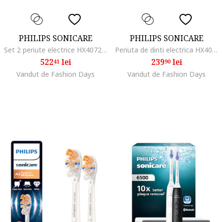
PHILIPS SONICARE
PHILIPS SONICARE
Set 2 periute electrice HX4072/42 Seria 3100, 1 mod, 3 intensitati, 2 x capete de periere Optimal White, 2 x toc de calatorie, negru si roz
Periuta de dinti electrica HX4042/52 Seria 4100, 2 moduri, 2 intensitati, senzor de presiune, timer 2 minute, 2 x capete Optimal White, negru
522
lei
239
lei
41
90
Vandut de Fashion Days
Vandut de Fashion Days