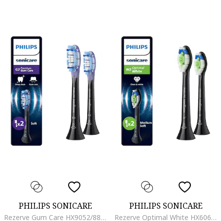
PHILIPS SONICARE
PHILIPS SONICARE
Rezerve Gum Care HX9052/88, pachet de 2 capete de periere, Standard, click-on, sincronizarea modurilor BrushSync, Negru
Rezerve Optimal White HX6062/88, pachet de 2 capete de periere, Standard, click-on, sincronizarea modurilor BrushSync, Negru