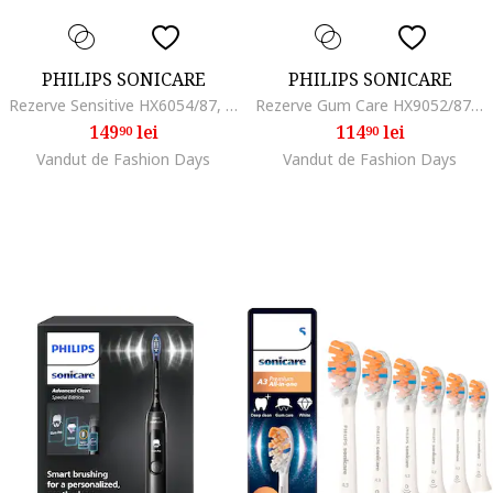
PHILIPS SONICARE
PHILIPS SONICARE
Rezerve Sensitive HX6054/87, pachet de 4 capete de periere, Standard, click-on, sincronizarea modurilor BrushSync, Alb
Rezerve Gum Care HX9052/87, pachet de 2 capete de periere, Standard, click-on, sincronizarea modurilor BrushSync, Alb
149
lei
114
lei
90
90
Vandut de Fashion Days
Vandut de Fashion Days