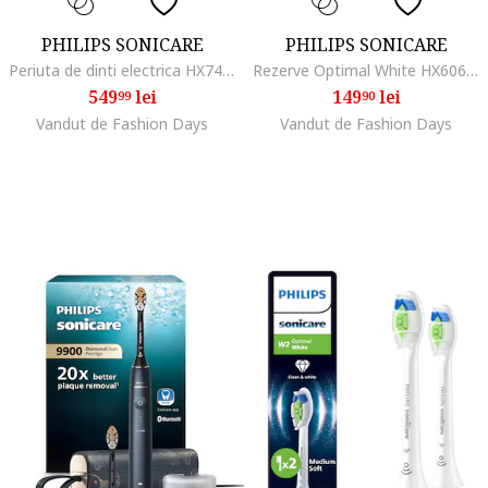
PHILIPS SONICARE
PHILIPS SONICARE
Periuta de dinti electrica HX7410/02, 62.000 miscari/minut, autonomie 21 zile, 3 mod de periere,3 intensitati, senzor presiune luminos, functia BrushSync, capat de periere Optimal White, capat de periere Senstive, toc transport, alb
Rezerve Optimal White HX6064/88, pachet de 4 capete de periere, Standard, click-on, sincronizarea modurilor BrushSync, Negru
549
lei
149
lei
99
90
Vandut de Fashion Days
Vandut de Fashion Days