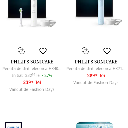
PHILIPS SONICARE
PHILIPS SONICARE
Periuta de dinti electrica HX4042/41 Seria 4100, 2 moduri, 2 intensitati, senzor de presiune, timer 2 minute, 2 x capete Optimal White, alb
Periuta de dinti electrica HX7106/01, 62.000 miscari/minut; autonomie 21 zile, 1 mod periere, 2 intensitati, senzor presiune integrat, functia BrushSync, capat periere Otimal White, indicatie luminoasa baterie, bleu
289
lei
Initial:
332
99
lei
-
27%
90
239
lei
90
Vandut de Fashion Days
Vandut de Fashion Days