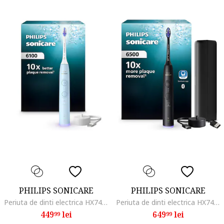
PHILIPS SONICARE
PHILIPS SONICARE
Periuta de dinti electrica HX7406/01, 62.000 miscari/minut, autonomie 21 zile, 2 moduri de periere, 3 intensitati, senzor presiune luminos, functia BrushSync, capat de periere Sensitive, bleu
Periuta de dinti electrica HX7411/10, 62.000 miscari/minut, autonomie 21 zile, 3 moduri de periere,3 intensitati, senzor presiune luminos, functia BrushSync, capat de periere Senstive, toc transport, negru
449
lei
649
lei
99
99