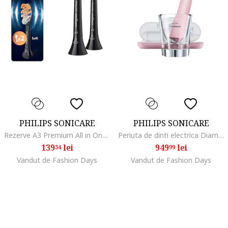
PHILIPS SONICARE
PHILIPS SONICARE
Rezerve A3 Premium All in One HX9092/88, pachet de 2 capete de periere standard, sincronizarea modurilor BrushSync, Negru
Periuta de dinti electrica DiamondClean 5 moduri, 2 capete fdsave32` periere, Numar de miscari/minut 62000, Roz
139
lei
949
lei
34
99
Vandut de Fashion Days
Vandut de Fashion Days