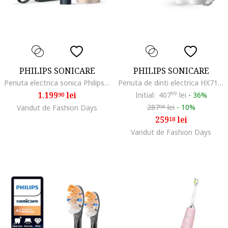
PHILIPS SONICARE
PHILIPS SONICARE
Periuta electrica sonica Philips Prestige 9900, 62000 miscari/minut, tehnologie SenseIQ, aplicatie Sonicare cu inteligenta artificiala, wireless Bluetooth, senzori integrati, 5 moduri personalizabile, 1 cap de periere, Albastru
Periuta de dinti electrica HX7108/01, 62.000 miscari/minut, autonomie 21 zile, 1 mod periere, 2 intensitati, senzor presiune integrat, functia BrushSync, inclus capat de periere Otimal White, alb
1.199
lei
Initial:
407
99
lei
-
36%
90
287
lei
-
10%
Vandut de Fashion Days
98
259
lei
18
Vandut de Fashion Days