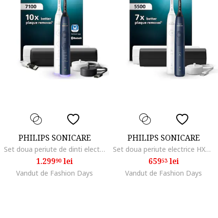
PHILIPS SONICARE
PHILIPS SONICARE
Set doua periute de dinti electrice HX7429/01, 62.000 miscari/minut,autonomie 21 zile, 4 moduri periere, 3 intensitati, senzor presiune luminos, functia BrushSync, 2x capete de periere GumCare, 2x Toc de transport, alb-albastru
Set doua periute electrice HX7119/01, 62.000 miscari/minut, autonomie 21 zile, 2 moduri periere, 1 intensitate, senzor presiune integrat, functia BrushSync, 2x capete de periere Optimal White, 2x Toc de transport, alb-albastru
1.299
lei
659
lei
90
53
Vandut de Fashion Days
Vandut de Fashion Days