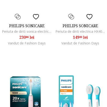
PHILIPS SONICARE
PHILIPS SONICARE
Periuta de dinti sonica electrica Seria 3100, 62000 miscari/minut, 1 mod de curatare, senzor presiune, functia BrushSync, 1 cap de periere, toc de transport, Alb
Periuta de dinti electrica HX4022/01 Seria 2100, 1 mod, 2 intensitati, timer 2 minute, 2 x capete de periere InterCare, alb
230
lei
149
lei
86
00
Vandut de Fashion Days
Vandut de Fashion Days