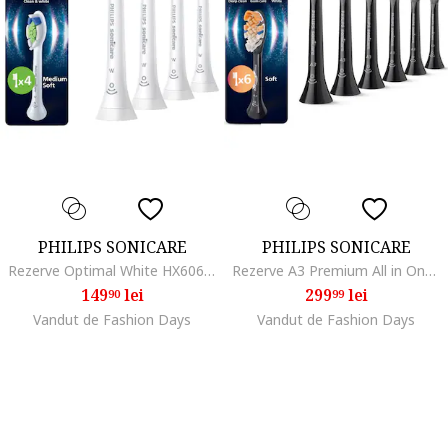
PHILIPS SONICARE
PHILIPS SONICARE
Rezerve Optimal White HX6064/87, pachet de 4 capete de periere, Standard, click-on, sincronizarea modurilor BrushSync, Alb
Rezerve A3 Premium All in One HX9096/88, pachet de 6 capete de periere standard, sincronizarea modurilor BrushSync, Negru
149
lei
299
lei
90
99
Vandut de Fashion Days
Vandut de Fashion Days