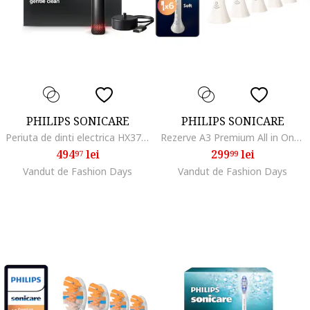
PHILIPS SONICARE
PHILIPS SONICARE
Periuta de dinti electrica HX3792/11, cu display, 5 moduri de periere, senzor de presiune vizual, o intensitate, contine: un capat de periere G3 Gum Care, un incarcator, Mov metalizat
Rezerve A3 Premium All in One HX9096/87, pachet de 6 capete de periere standard, sincronizarea modurilor BrushSync, Alb
494
lei
299
lei
97
99
Vandut de Fashion Days
Vandut de Fashion Days