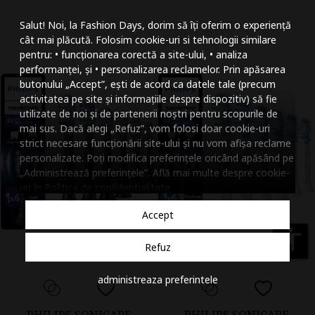
Mareste dimensiunea
Salut! Noi, la Fashion Days, dorim să îți oferim o experiență
Micsoreaza dimensiu
cât mai plăcută. Folosim cookie-uri si tehnologii similare
pentru: • funcționarea corectă a site-ului, • analiza
Mareste spatierea tex
performanței, și • personalizarea reclamelor. Prin apăsarea
butonului „Accept”, ești de acord ca datele tale (precum
Micsoreaza spatierea
activitatea pe site și informațiile despre dispozitiv) să fie
utilizate de noi și de partenerii noștri pentru scopurile de
Mareste inaltimea ra
mai sus. Dacă alegi „Refuz”, vom folosi doar cookie-uri
strict necesare funcționării site-ului și nu vom afișa reclame
Micsoreaza inaltimea
personalizate. Poți modifica preferințele oricând apăsând pe
„Administrează preferințele”. Află mai multe despre cookie-
Inverseaza culorile
uri în
Politica de confidentialitate
.
Nuante de gri
Accept
Cursor mare
accessibility
Refuz
Subliniaza link-urile
administreaza preferintele
Dezactiveaza animatii