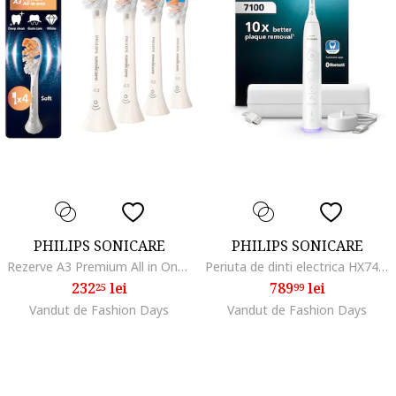
PHILIPS SONICARE
PHILIPS SONICARE
Rezerve A3 Premium All in One HX9094/87, pachet de 4 capete de periere standard, sincronizarea modurilor BrushSync, Alb
Periuta de dinti electrica HX7420/01, 62.000 miscari/minut, conectata la apilcatie, autonomie 21 zile, 4 mod de periere,3 intensitati, senzor presiune luminos, functia BrushSync, capat de periere GumCare, toc functie incarcare, alb
232
lei
789
lei
25
99
Vandut de Fashion Days
Vandut de Fashion Days