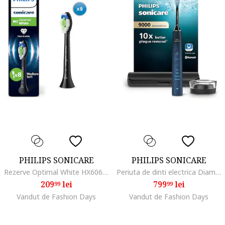
PHILIPS SONICARE
PHILIPS SONICARE
Rezerve Optimal White HX6068/88, pachet de 8 capete de periere, Standard, click-on, sincronizarea modurilor BrushSync, Negru
Periuta de dinti electrica DiamondClean 9000 HX9911, Bleumarin
209
lei
799
lei
99
99
Vandut de Fashion Days
Vandut de Fashion Days