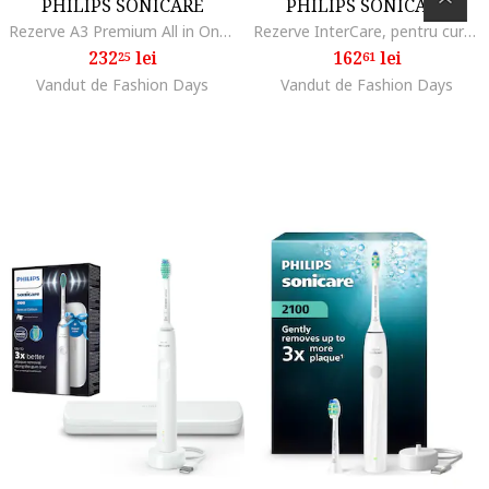
PHILIPS SONICARE
PHILIPS SONICARE
Rezerve A3 Premium All in One HX9094/88, pachet de 4 capete de periere standard, sincronizarea modurilor BrushSync, Negru
Rezerve InterCare, pentru curatare interdentara in profunzime, 6
232
lei
162
lei
25
61
Vandut de Fashion Days
Vandut de Fashion Days