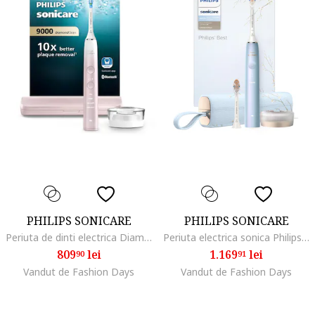
PHILIPS SONICARE
PHILIPS SONICARE
Periuta de dinti electrica DiamondClean 9000 HX9911, Roz
Periuta electrica sonica Philips Prestige 9900, 62000 miscari/minut, tehnologie SenseIQ, aplicatie Sonicare cu inteligenta artificiala, wireless Bluetooth, senzori, 5 moduri personalizabile, 1 cap de periere, toc de incarcare USB, Albastru deschis
809
lei
1.169
lei
90
91
Vandut de Fashion Days
Vandut de Fashion Days