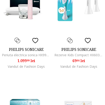
PHILIPS SONICARE
PHILIPS SONICARE
Periuta electrica sonica HX9911/21 Diamond Clean 9000 HX9911/21, 4 moduri de periere, 3 intensitati, 1 toc de transport cu USB incarcare, 1 pahar, roz
Rezerve Kids Compact HX6032/90, pachet de 2 capete de periere, Standard, click-on
1.099
lei
69
lei
99
64
Vandut de Fashion Days
Vandut de Fashion Days