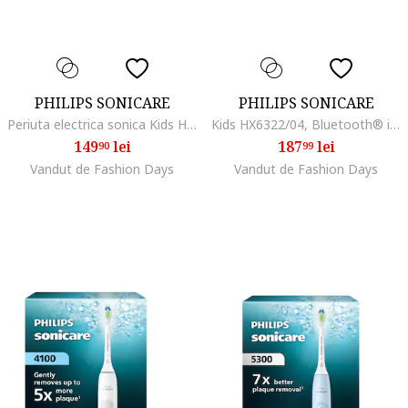
PHILIPS SONICARE
PHILIPS SONICARE
Periuta electrica sonica Kids HX3601/01, 2 intensitati, 1 capat de periere, aplicatie de consiliere, stickere, Alb/Bleu
Kids HX6322/04, Bluetooth® incorporat, 2 moduri, 2 capete de periere, Numar de miscari/minut 62000, Alb/Albastru
149
lei
187
lei
90
99
Vandut de Fashion Days
Vandut de Fashion Days