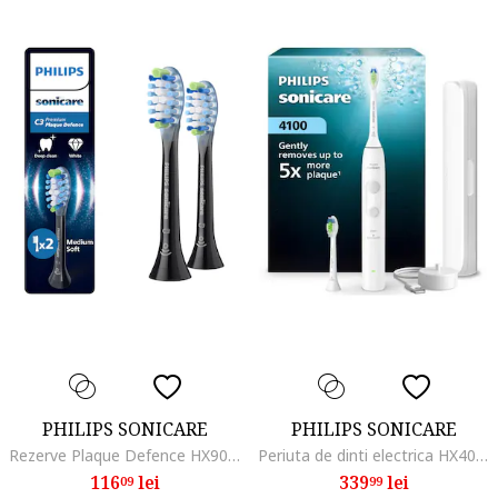
PHILIPS SONICARE
PHILIPS SONICARE
Rezerve Plaque Defence HX9042/88, pachet de 2 capete de periere, Standard, click-on, sincronizarea modurilor BrushSync, Negru
Periuta de dinti electrica HX4044/41 Seria 4100, 2 moduri, 2 intensitati, senzor de presiune, timer 2 minute, 2 x capete Optimal White, toc de calatorie, alb
116
lei
339
lei
09
99