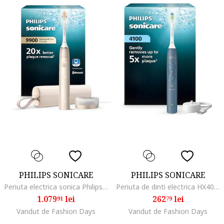
PHILIPS SONICARE
PHILIPS SONICARE
Periuta electrica sonica Philips Prestige 9900, 62000 miscari/minut, tehnologie SenseIQ, aplicatie Sonicare cu inteligenta artificiala, wireless Bluetooth, senzori integrati, 5 moduri personalizabile, 1 cap de periere, Sampanie
Periuta de dinti electrica HX4041/48 Seria 4100, 2 moduri, 2 intensitati, senzor presiune, timer 2 minute, 1 x capat Optimal White, albastru marin
1.079
lei
262
lei
91
79
Vandut de Fashion Days
Vandut de Fashion Days