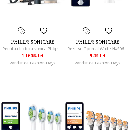
PHILIPS SONICARE
PHILIPS SONICARE
Periuta electrica sonica Philips Prestige 9900, 62000 miscari/minut, tehnologie SenseIQ, aplicatie Sonicare cu inteligenta artificiala, wireless Bluetooth, senzori, 5 moduri personalizabile, 1 cap de periere, toc de incarcare USB, Albastru
Rezerve Optimal White HX6062/87, pachet de 2 capete de periere, Standard, click-on, sincronizarea modurilor BrushSync, Alb
1.160
lei
92
lei
91
87
Vandut de Fashion Days
Vandut de Fashion Days