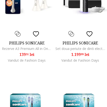
PHILIPS SONICARE
PHILIPS SONICARE
Rezerve A3 Premium All in One HX9092/87, pachet de 2 capete de periere standard, sincronizarea modurilor BrushSync, Alb
Set doua periute de dinti electrice HX7419/01, 62.000 miscari/minut,autonomie 21 zile, 3 moduri periere, 3 intensitati, senzor presiune luminos, functia BrushSync, 2x capete de periere Sensitive, 2x Toc de transport, alb-negru
139
lei
1.199
lei
31
99
Vandut de Fashion Days
Vandut de Fashion Days