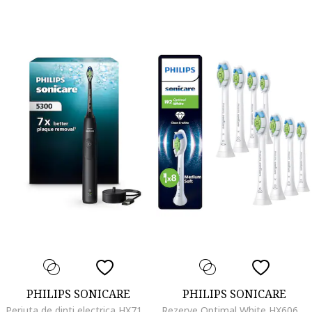
PHILIPS SONICARE
PHILIPS SONICARE
Periuta de dinti electrica HX7101/01, 62.000 miscari/minut, autonomie 21 zile, 1 mod periere, 2 intensitati, senzor presiune integrat, functia BrushSync, inclus capat de periere Otimal White, negru
Rezerve Optimal White HX6068/87, pachet de 8 capete de periere, Standard, click-on, sincronizarea modurilor BrushSync, Alb