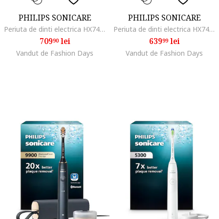
PHILIPS SONICARE
PHILIPS SONICARE
Periuta de dinti electrica HX7420/02, 62.000 miscari/minut, conectata la apilcatie, autonomie 21 zile, 4 mod de periere,3 intensitati, senzor presiune luminos, functia BrushSync, 2x capete periere GumCare, toc functie incarcare, alb
Periuta de dinti electrica HX7403/08, 62.000 miscari/minut, autonomie 21 zile, 2 moduri de periere, 3 intensitati, senzor presiune luminos, Functia BrushSync, capat de periere Sensitive, toc transport, albastru
709
lei
639
lei
90
99
Vandut de Fashion Days
Vandut de Fashion Days