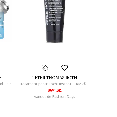
H
PETER THOMAS ROTH
Set : Crema Water Drench®, 20 ml + Crema Water Drench® Cloud, 20 ml
Tratament pentru ochi Instant FIRMx® Eye, 15 ml
86
lei
99
Vandut de Fashion Days