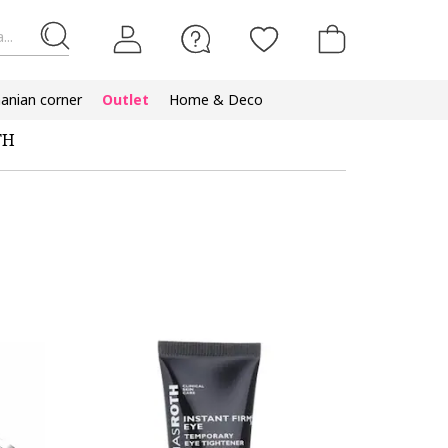
...
nian corner
Outlet
Home & Deco
TH