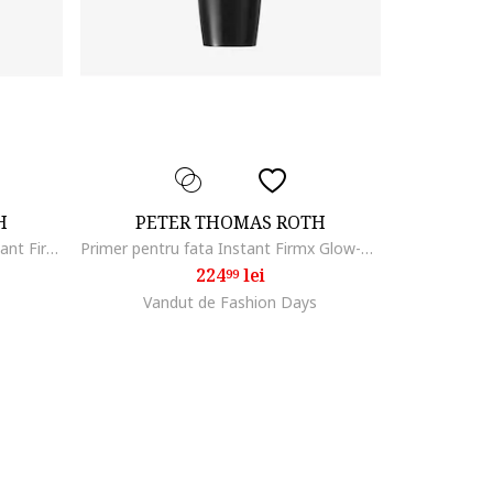
H
PETER THOMAS ROTH
Stick pentru fata Blush Glow Instant Firmx Collagen Bounce, 16 g
Primer pentru fata Instant Firmx Glow-Filter, 30 ml
224
lei
99
Vandut de Fashion Days