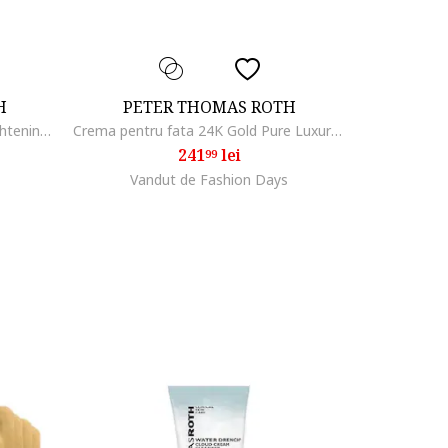
H
PETER THOMAS ROTH
Crema pentru fata Potent-C Brightening Vitamin C Moisturizer, 50 ml
Crema pentru fata 24K Gold Pure Luxury Lift & Firm Prism Cream, 50 ml
241
lei
99
Vandut de Fashion Days