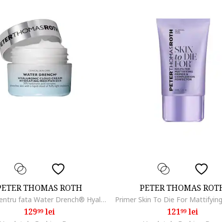
PETER THOMAS ROTH
PETER THOMAS ROT
Crema pentru fata Water Drench® Hyaluronic Cloud Cream Hydrating Moisturizer, 20 ml
129
lei
121
lei
99
99