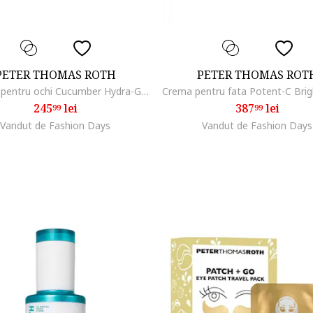
PETER THOMAS ROTH
PETER THOMAS ROT
Patchuri pentru ochi Cucumber Hydra-Gel Eye Patches, 60 buc
245
lei
387
lei
99
99
Vandut de Fashion Days
Vandut de Fashion Days