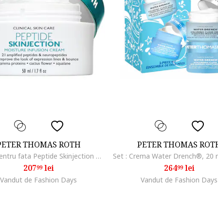
PETER THOMAS ROTH
PETER THOMAS ROT
Crema pentru fata Peptide Skinjection Moisture Infusion Cream, 50 ml
207
lei
264
lei
99
99
Vandut de Fashion Days
Vandut de Fashion Days