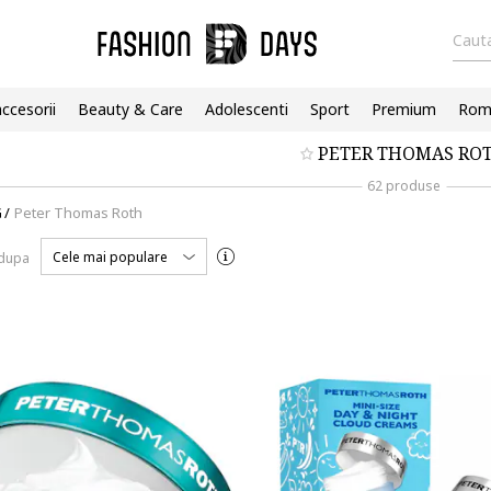
Cauta
accesorii
Beauty & Care
Adolescenti
Sport
Premium
Roma
PETER THOMAS RO
62 produse
G
/
Peter Thomas Roth
Cele mai populare
 dupa