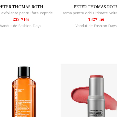
PETER THOMAS ROTH
PETER THOMAS ROT
Dischete exfoliante pentru fata Peptide Skinjection Exfoliating Peel Pads, 60 bucati
239
lei
132
lei
99
99
Vandut de Fashion Days
Vandut de Fashion Days