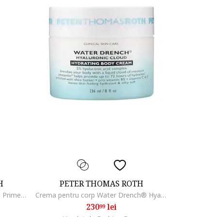
H
PETER THOMAS ROTH
Primer Skin To Die For Mattifying Primer, 30 mlsdfh, To Die For
Crema pentru corp Water Drench® Hyaluronic Cloud Body Cream, 236 ml
230
lei
99