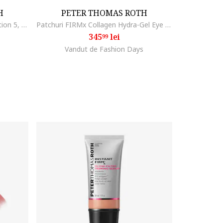
H
PETER THOMAS ROTH
Crema pentru ochi Ultimate Solution 5, 15 ml
Patchuri FIRMx Collagen Hydra-Gel Eye & Face Patches, 90 buc
345
lei
99
Vandut de Fashion Days