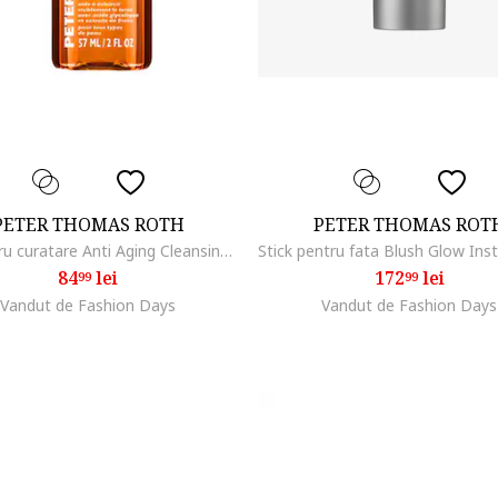
PETER THOMAS ROTH
PETER THOMAS ROT
Gel pentru curatare Anti Aging Cleansing Gel, 57 ml
84
lei
172
lei
99
99
Vandut de Fashion Days
Vandut de Fashion Days