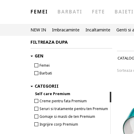
FEMEI
BARBATI
FETE
BAIETI
NEW IN
Imbracaminte
Incaltaminte
Genti si 
FILTREAZA DUPA
GEN
CATALO
Femei
Sorteaza
Barbati
CATEGORII
Self care Premium
Creme pentru fata Premium
Seruri si tratamente pentru ten Premium
Gomaje si masti de ten Premium
Ingrijire corp Premium