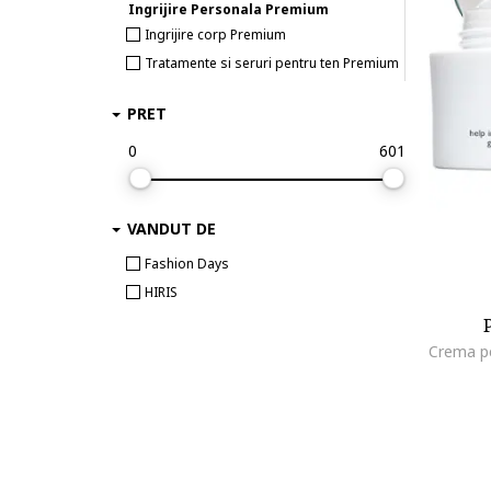
Ingrijire Personala Premium
Ingrijire corp Premium
Tratamente si seruri pentru ten Premium
Produse demachiere si curatare Premium
PRET
Masti de ten si gomaje Premium
Ingrijire par Premium
0
601
Creme de fata Premium
Premium Makeup
VANDUT DE
Fond de ten Premium
Fashion Days
HIRIS