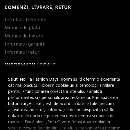
COMENZI, LIVRARE, RETUR
Intrebari frecvente
Metode de plata
Metode de livrare
Informatii garantii
Informatii retur
INFORMATII LEGALE
Mareste dimensiunea
Informatii utile
Salut! Noi, la Fashion Days, dorim să îți oferim o experiență
Micsoreaza dimensiu
cât mai plăcută. Folosim cookie-uri si tehnologii similare
pentru: • funcționarea corectă a site-ului, • analiza
Mareste spatierea tex
performanței, și • personalizarea reclamelor. Prin apăsarea
butonului „Accept”, ești de acord ca datele tale (precum
SOCIAL MEDIA
Micsoreaza spatierea
activitatea pe site și informațiile despre dispozitiv) să fie
utilizate de noi și de partenerii noștri pentru scopurile de
Facebook
Mareste inaltimea ra
mai sus. Dacă alegi „Refuz”, vom folosi doar cookie-uri
Instagram
strict necesare funcționării site-ului și nu vom afișa reclame