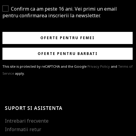
Confirm ca am peste 16 ani. Vei primi un email
pentru confirmarea inscrierii la newsletter.
OFERTE PENTRU FEMEI
OFERTE PENTRU BARBATI
This site is protected by reCAPTCHA and the Google
Privacy Policy
and
Terms of
Service
apply.
BRAVO!
Te-ai abonat cu succes la newsletter folosind adresa de e-mail
%email%
.
Ti-am pregatit noutati despre brandurile noastre, selectii exclusive si
SUPORT SI ASISTENTA
ultimele tendinte in moda!
Intrebari frecvente
Informatii retur