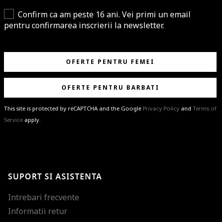
Confirm ca am peste 16 ani. Vei primi un email
pentru confirmarea inscrierii la newsletter.
OFERTE PENTRU FEMEI
OFERTE PENTRU BARBATI
This site is protected by reCAPTCHA and the Google
Privacy Policy
and
Terms of
Service
apply.
BRAVO!
Te-ai abonat cu succes la newsletter folosind adresa de e-mail
%email%
.
Ti-am pregatit noutati despre brandurile noastre, selectii exclusive si
SUPORT SI ASISTENTA
ultimele tendinte in moda!
Intrebari frecvente
Informatii retur