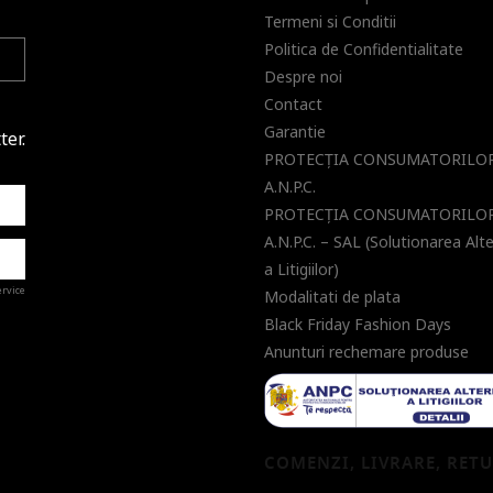
Termeni si Conditii
Politica de Confidentialitate
Despre noi
Contact
Garantie
ter.
PROTECŢIA CONSUMATORILOR
A.N.P.C.
PROTECŢIA CONSUMATORILOR
A.N.P.C. – SAL (Solutionarea Alt
a Litigiilor)
ervice
Modalitati de plata
Black Friday Fashion Days
Anunturi rechemare produse
a de
COMENZI, LIVRARE, RET