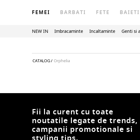
FEMEI
BARBATI
FETE
BAIETI
NEW IN
Imbracaminte
Incaltaminte
Genti si 
CATALOG
/
Orphelia
Fii la curent cu toate
noutatile legate de trends,
campanii promotionale si
styling tips.