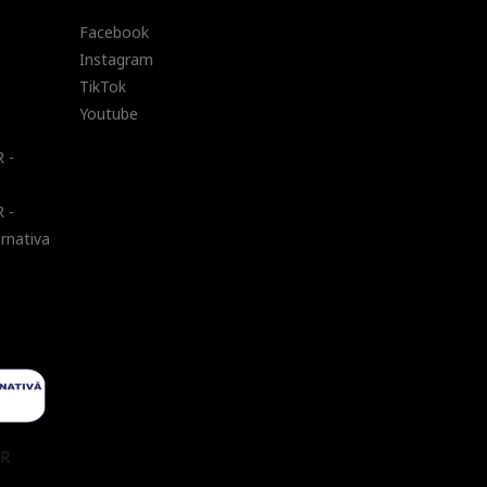
Facebook
Instagram
TikTok
Youtube
 -
 -
ernativa
UR