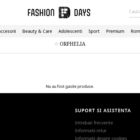
Cauta
accesorii
Beauty & Care
Adolescenti
Sport
Premium
Roma
ORPHELIA
Nu au fost gasite produse.
SUPORT SI ASISTENTA
Intrebari frecvente
Informatii retur
Informatii despre cookies