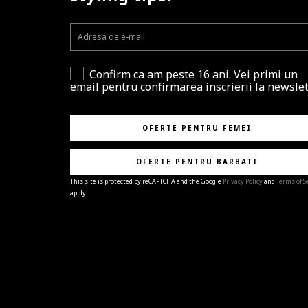
Confirm ca am peste 16 ani. Vei primi un
email pentru confirmarea inscrierii la newslet
OFERTE PENTRU FEMEI
OFERTE PENTRU BARBATI
This site is protected by reCAPTCHA and the Google
Privacy Policy
and
Terms of S
apply.
BRAVO!
Te-ai abonat cu succes la newsletter folosind adres
e-mail
%email%
.
Ti-am pregatit noutati despre brandurile noastre,
selectii exclusive si ultimele tendinte in moda!