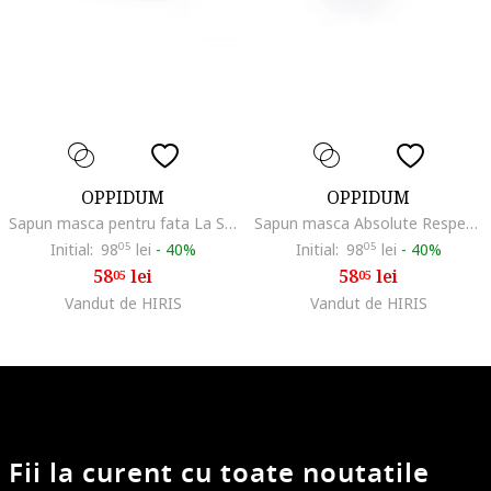
OPPIDUM
OPPIDUM
Sapun masca pentru fata La Seve Des Arbre, 45 g
Sapun masca Absolute Respect - Neutre Absolu, 45 g
Initial:
98
05
lei
-
40%
Initial:
98
05
lei
-
40%
58
lei
58
lei
05
05
Vandut de HIRIS
Vandut de HIRIS
Fii la curent cu toate noutatile