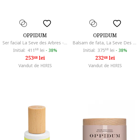
OPPIDUM
OPPIDUM
Ser facial La Seve des Arbres - Tratament Anti-Stres Booster, 15 ml
Balsam de fata, La Seve Des Arbres, Regenerare, 50 ml
Initial:
411
68
lei
-
38%
Initial:
375
68
lei
-
38%
253
lei
232
lei
68
68
Vandut de HIRIS
Vandut de HIRIS