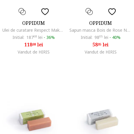
OPPIDUM
OPPIDUM
Ulei de curatare Respect Make-up Remover La Seve des Arbres, 100 ml
Sapun masca Bois de Rose Nutrition Plus Care, 45 g
Initial:
187
68
lei
-
36%
Initial:
98
05
lei
-
40%
118
lei
58
lei
68
05
Vandut de HIRIS
Vandut de HIRIS