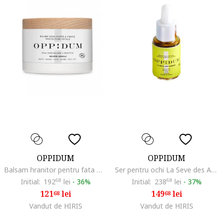
OPPIDUM
OPPIDUM
Balsam hranitor pentru fata Neutre Absolu Skincare Balm, Total Protection, 50 ml
Ser pentru ochi La Seve des Arbres Anti-Fatigue, 5 ml
Initial:
192
68
lei
-
36%
Initial:
238
68
lei
-
37%
121
lei
149
lei
68
68
Vandut de HIRIS
Vandut de HIRIS