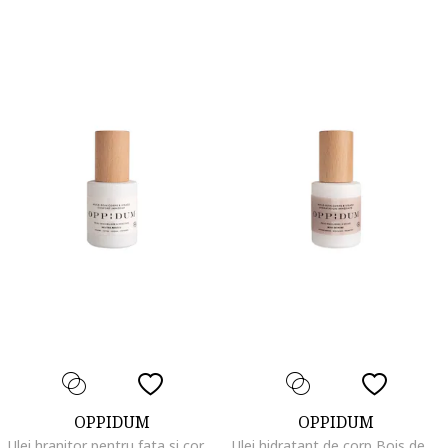
OPPIDUM
OPPIDUM
Ulei hranitor pentru fata si corp Neutre Absolu Skincare Oil Instant Comfort, 50 ml
Ulei hidratant de corp Bois de Rose, 50 ml