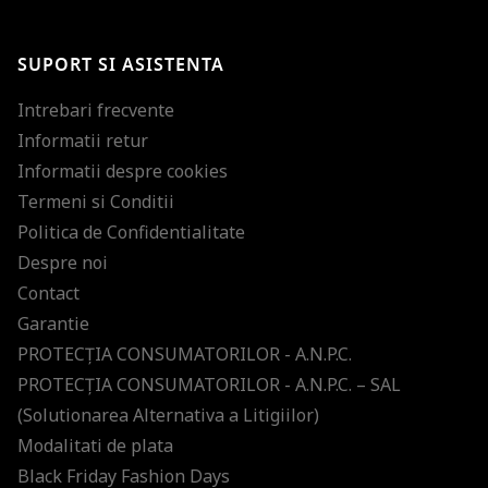
Te-ai abonat cu succes la newsletter folosind adresa de e-mail
%email%
.
Ti-am pregatit noutati despre brandurile noastre, selectii exclusive si
SUPORT SI ASISTENTA
ultimele tendinte in moda!
Intrebari frecvente
Informatii retur
Informatii despre cookies
Termeni si Conditii
Politica de Confidentialitate
Despre noi
Contact
Garantie
PROTECŢIA CONSUMATORILOR - A.N.P.C.
PROTECŢIA CONSUMATORILOR - A.N.P.C. – SAL
(Solutionarea Alternativa a Litigiilor)
Modalitati de plata
Black Friday Fashion Days