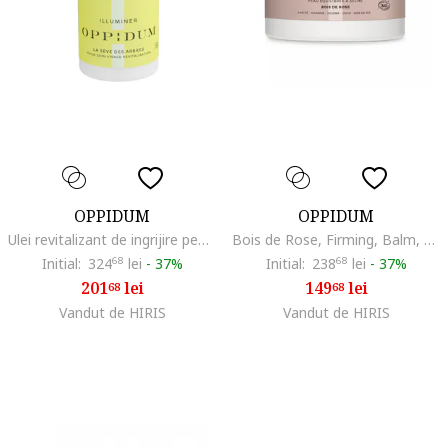
OPPIDUM
OPPIDUM
Ulei revitalizant de ingrijire pentru zi La Seve des Arbres, 50 ml
Bois de Rose, Firming, Balm, For Face, 50 ml
Initial:
324
68
lei
-
37%
Initial:
238
68
lei
-
37%
201
lei
149
lei
68
68
Vandut de HIRIS
Vandut de HIRIS