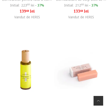
Initial:
223
68
lei
-
37%
Initial:
212
68
lei
-
37%
139
lei
133
lei
68
68
Vandut de HIRIS
Vandut de HIRIS