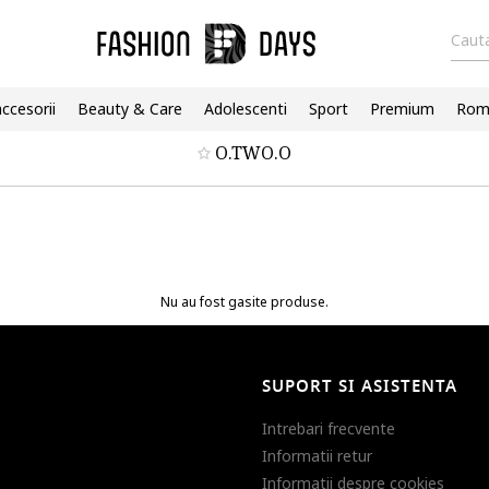
Cauta
accesorii
Beauty & Care
Adolescenti
Sport
Premium
Roma
O.TWO.O
Nu au fost gasite produse.
SUPORT SI ASISTENTA
Intrebari frecvente
Informatii retur
Informatii despre cookies