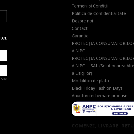
Termeni si Conditii
Politica de Confidentialitate
Despre noi
Contact
Garantie
ter.
PROTECŢIA CONSUMATORILOR
A.N.P.C.
PROTECŢIA CONSUMATORILOR
A.N.P.C. – SAL (Solutionarea Alt
a Litigiilor)
ervice
Modalitati de plata
Black Friday Fashion Days
Anunturi rechemare produse
a de
COMENZI, LIVRARE, RET