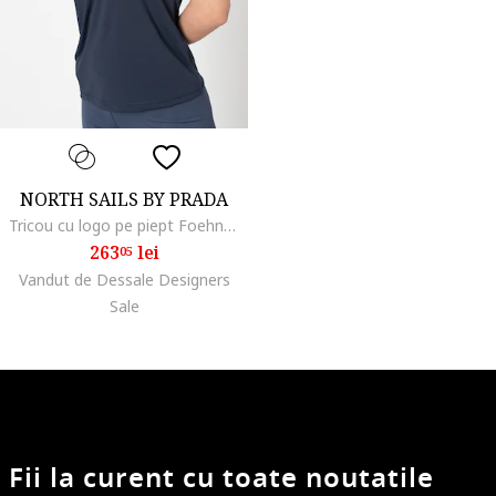
NORTH SAILS BY PRADA
Tricou cu logo pe piept Foehn, Bleumarin
263
lei
05
Vandut de Dessale Designers
Sale
Fii la curent cu toate noutatile