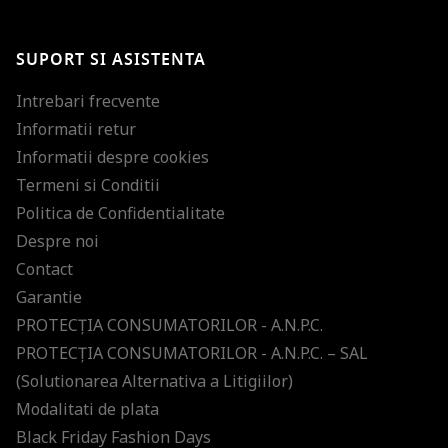
Te-ai abonat cu succes la newsletter folosind adresa de e-mail
%email%
.
Ti-am pregatit noutati despre brandurile noastre, selectii exclusive si
SUPORT SI ASISTENTA
ultimele tendinte in moda!
Intrebari frecvente
Informatii retur
Informatii despre cookies
Termeni si Conditii
Politica de Confidentialitate
Despre noi
Contact
Garantie
PROTECŢIA CONSUMATORILOR - A.N.P.C.
PROTECŢIA CONSUMATORILOR - A.N.P.C. – SAL
(Solutionarea Alternativa a Litigiilor)
Modalitati de plata
Black Friday Fashion Days