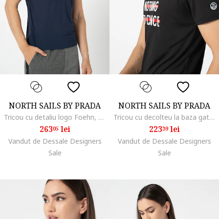
NORTH SAILS BY PRADA
NORTH SAILS BY PRADA
Tricou cu detaliu logo Foehn, Bleumarin
Tricou cu decolteu la baza gatului si detaliu logo pe piept Mistral, Rosu/Alb/Negru
263
lei
223
lei
05
39
Vandut de Dessale Designers
Vandut de Dessale Designers
Sale
Sale