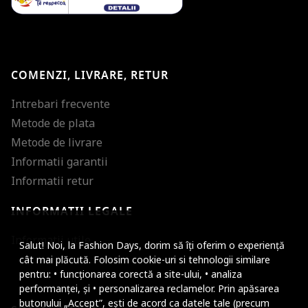
COMENZI, LIVRARE, RETUR
Intrebari frecvente
Metode de plata
Metode de livrare
Informatii garantii
Informatii retur
INFORMATII LEGALE
Mareste dimensiunea
Informatii utile
Salut! Noi, la Fashion Days, dorim să îți oferim o experiență
Micsoreaza dimensiu
cât mai plăcută. Folosim cookie-uri si tehnologii similare
pentru: • funcționarea corectă a site-ului, • analiza
Mareste spatierea tex
performanței, și • personalizarea reclamelor. Prin apăsarea
butonului „Accept”, ești de acord ca datele tale (precum