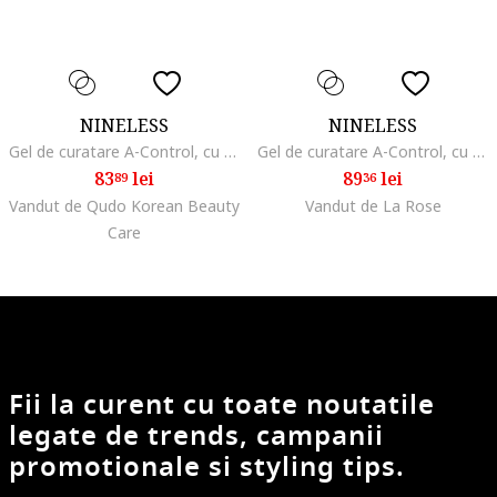
NINELESS
NINELESS
Gel de curatare A-Control, cu BHA, 120 ml
Gel de curatare A-Control, cu BHA, 120 ml
83
lei
89
lei
89
36
Vandut de Qudo Korean Beauty
Vandut de La Rose
Care
Fii la curent cu toate noutatile
legate de trends, campanii
promotionale si styling tips.