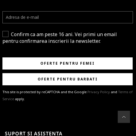
Confirm ca am peste 16 ani. Vei primi un email
pentru confirmarea inscrierii la newsletter.
OFERTE PENTRU FEMEI
OFERTE PENTRU BARBATI
This site is protected by reCAPTCHA and the Google
Privacy Policy
and
Terms of
Service
apply.
BRAVO!
Te-ai abonat cu succes la newsletter folosind adresa de e-mail
%email%
.
Ti-am pregatit noutati despre brandurile noastre, selectii exclusive si
SUPORT SI ASISTENTA
ultimele tendinte in moda!