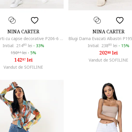
NINA CARTER
NINA CARTER
Blugi scurti cu capse decorative P206-6 M7, Albastru deschis 20184, Albastru deschis
Initial:
214
80
lei
-
33%
Initial:
238
80
lei
-
15%
202
lei
150
lei
-
5%
80
51
142
lei
97
Vandut de SOFILINE
Vandut de SOFILINE