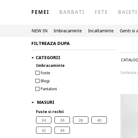
FEMEI
BARBATI
FETE
BAIETI
NEW IN
Imbracaminte
Incaltaminte
Genti si 
FILTREAZA DUPA
CATEGORII
CATALO
Imbracaminte
Sorteaza
Fuste
Blugi
Pantaloni
MASURI
Fuste si rochii
34
36
38
40
42
44