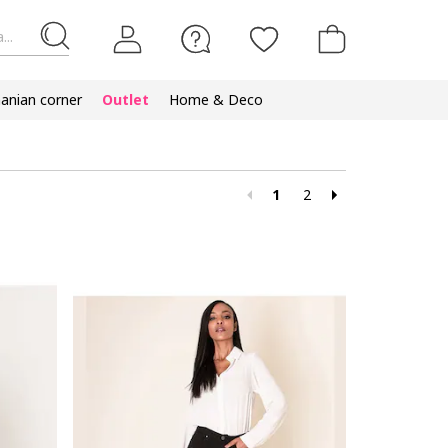
...
nian corner
Outlet
Home & Deco
1
2