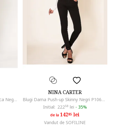
NINA CARTER
Pantaloni skinny din piele ecologica Negru mat LC1001-1 M9 18428, Negru
Blugi Dama Push-up Skinny Negri P106N M8 16823, Negru
Initial:
222
58
lei
-
35%
142
lei
85
de la
Vandut de SOFILINE