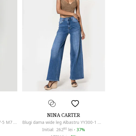
NINA CARTER
Blugi scurti albastri wide leg P617-5 M7 20164, Albastru
Blugi dama wide leg Albastru YY300-1 M10 19623, Albastru
Initial:
262
80
lei
-
37%