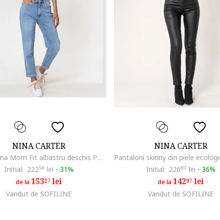
NINA CARTER
NINA CARTER
Blugi dama Mom Fit albastru deschis P502-22 M8 16777, Albastru deschis
Initial:
222
58
lei
-
31%
Initial:
226
80
lei
-
36%
153
lei
142
lei
27
97
de la
de la
Vandut de SOFILINE
Vandut de SOFILINE