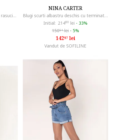
NINA CARTER
Blugi scurti albastri cu terminatie rasucita P202-5 M7 20154
Blugi scurti albastru deschis cu terminatie rasucita P202-6 M7 20149, Albastru deschis
Initial:
214
80
lei
-
33%
150
lei
-
5%
51
142
lei
97
Vandut de SOFILINE