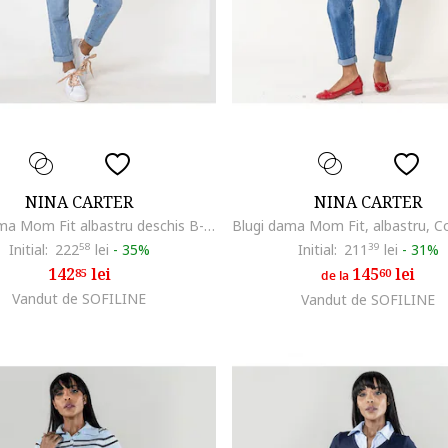
NINA CARTER
NINA CARTER
Blugi dama Mom Fit albastru deschis B-P502-22 9283, Albastru deschis
Initial:
222
58
lei
-
35%
Initial:
211
39
lei
-
31%
142
lei
145
lei
85
60
de la
Vandut de SOFILINE
Vandut de SOFILINE