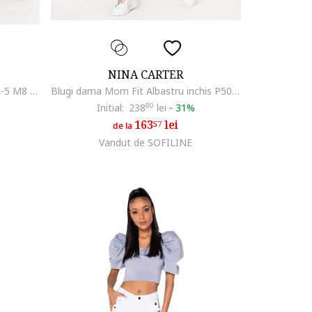
NINA CARTER
Blugi Dama Evazati Albastri P195-5 M8 16804, Albastru
Blugi dama Mom Fit Albastru inchis P502-9 M8 18017, Albastru inchis
Initial:
238
80
lei
-
31%
163
lei
57
de la
Vandut de SOFILINE