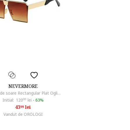
NEVERMORE
Ochelari de soare Rectangular Plat Oglinda Maro - Auriu, Maro
Initial:
120
00
lei
-
63%
43
lei
99
Vandut de OROLOGI