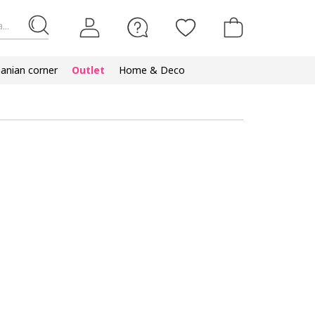
...
nian corner
Outlet
Home & Deco