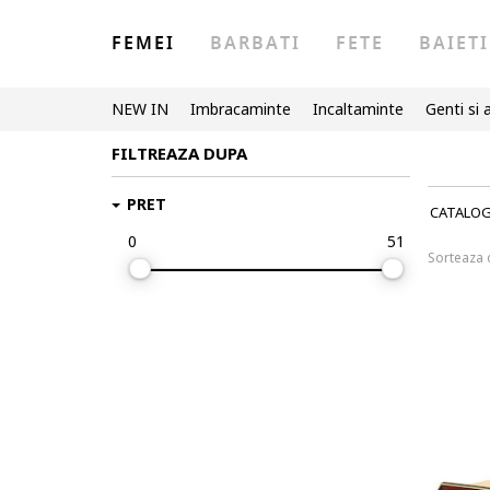
FEMEI
BARBATI
FETE
BAIETI
NEW IN
Imbracaminte
Incaltaminte
Genti si 
FILTREAZA DUPA
PRET
CATALO
0
51
Sorteaza