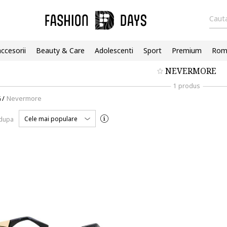
Cauta
accesorii
Beauty & Care
Adolescenti
Sport
Premium
Roma
NEVERMORE
1 produs
G
/
Nevermore
Cele mai populare
 dupa