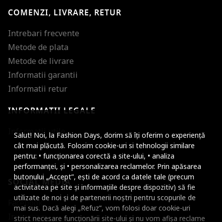
COMENZI, LIVRARE, RETUR
Intrebari frecvente
Metode de plata
Metode de livrare
Informatii garantii
Informatii retur
INFORMATII LEGALE
Mareste dimensiunea
Informatii utile
Salut! Noi, la Fashion Days, dorim să îți oferim o experiență
Micsoreaza dimensiu
cât mai plăcută. Folosim cookie-uri si tehnologii similare
pentru: • funcționarea corectă a site-ului, • analiza
Mareste spatierea tex
performanței, și • personalizarea reclamelor. Prin apăsarea
butonului „Accept”, ești de acord ca datele tale (precum
SOCIAL MEDIA
Micsoreaza spatierea
activitatea pe site și informațiile despre dispozitiv) să fie
utilizate de noi și de partenerii noștri pentru scopurile de
Facebook
Mareste inaltimea ra
mai sus. Dacă alegi „Refuz”, vom folosi doar cookie-uri
Instagram
strict necesare funcționării site-ului și nu vom afișa reclame