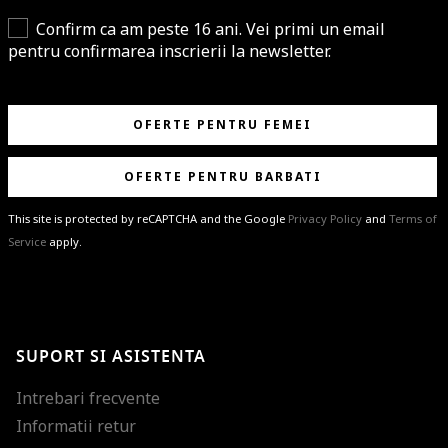
Confirm ca am peste 16 ani. Vei primi un email
pentru confirmarea inscrierii la newsletter.
OFERTE PENTRU FEMEI
OFERTE PENTRU BARBATI
This site is protected by reCAPTCHA and the Google
Privacy Policy
and
Terms of
Service
apply.
BRAVO!
Te-ai abonat cu succes la newsletter folosind adresa de e-mail
%email%
.
Ti-am pregatit noutati despre brandurile noastre, selectii exclusive si
SUPORT SI ASISTENTA
ultimele tendinte in moda!
Intrebari frecvente
Informatii retur