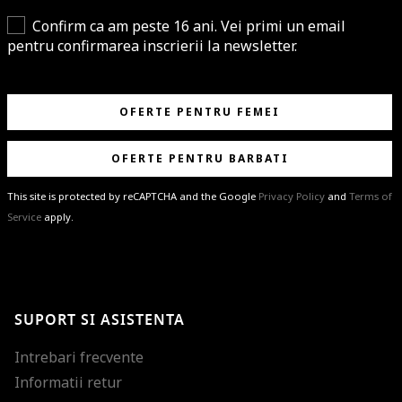
Confirm ca am peste 16 ani. Vei primi un email
pentru confirmarea inscrierii la newsletter.
OFERTE PENTRU FEMEI
OFERTE PENTRU BARBATI
This site is protected by reCAPTCHA and the Google
Privacy Policy
and
Terms of
Service
apply.
BRAVO!
Te-ai abonat cu succes la newsletter folosind adresa de e-mail
%email%
.
Ti-am pregatit noutati despre brandurile noastre, selectii exclusive si
SUPORT SI ASISTENTA
ultimele tendinte in moda!
Intrebari frecvente
Informatii retur