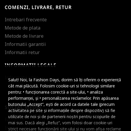
COMENZI, LIVRARE, RETUR
Intrebari frecvente
Metode de plata
Metode de livrare
Informatii garantii
Informatii retur
INFORMATII LEGALE
Mareste dimensiunea
Informatii utile
Salut! Noi, la Fashion Days, dorim să îți oferim o experiență
Micsoreaza dimensiu
cât mai plăcută. Folosim cookie-uri si tehnologii similare
pentru: • funcționarea corectă a site-ului, • analiza
Mareste spatierea tex
performanței, și • personalizarea reclamelor. Prin apăsarea
butonului „Accept”, ești de acord ca datele tale (precum
SOCIAL MEDIA
Micsoreaza spatierea
activitatea pe site și informațiile despre dispozitiv) să fie
utilizate de noi și de partenerii noștri pentru scopurile de
Facebook
Mareste inaltimea ra
mai sus. Dacă alegi „Refuz”, vom folosi doar cookie-uri
Instagram
strict necesare funcționării site-ului și nu vom afișa reclame