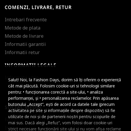
COMENZI, LIVRARE, RETUR
Intrebari frecvente
Metode de plata
Metode de livrare
Informatii garantii
Informatii retur
INFORMATII LEGALE
Mareste dimensiunea
Informatii utile
Salut! Noi, la Fashion Days, dorim să îți oferim o experiență
Micsoreaza dimensiu
cât mai plăcută. Folosim cookie-uri si tehnologii similare
pentru: • funcționarea corectă a site-ului, • analiza
Mareste spatierea tex
performanței, și • personalizarea reclamelor. Prin apăsarea
butonului „Accept”, ești de acord ca datele tale (precum
SOCIAL MEDIA
Micsoreaza spatierea
activitatea pe site și informațiile despre dispozitiv) să fie
utilizate de noi și de partenerii noștri pentru scopurile de
Facebook
Mareste inaltimea ra
mai sus. Dacă alegi „Refuz”, vom folosi doar cookie-uri
Instagram
strict necesare funcționării site-ului și nu vom afișa reclame