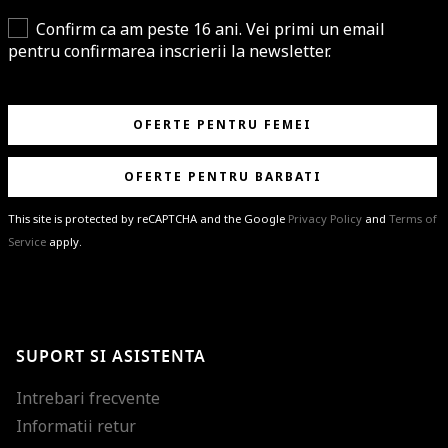
Confirm ca am peste 16 ani. Vei primi un email
pentru confirmarea inscrierii la newsletter.
OFERTE PENTRU FEMEI
OFERTE PENTRU BARBATI
This site is protected by reCAPTCHA and the Google
Privacy Policy
and
Terms of
Service
apply.
BRAVO!
Te-ai abonat cu succes la newsletter folosind adresa de e-mail
%email%
.
Ti-am pregatit noutati despre brandurile noastre, selectii exclusive si
SUPORT SI ASISTENTA
ultimele tendinte in moda!
Intrebari frecvente
Informatii retur