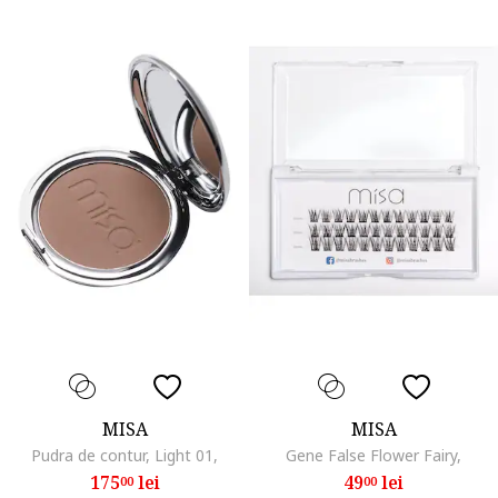
MISA
MISA
Pudra de contur, Light 01,
Gene False Flower Fairy,
175
lei
49
lei
00
00