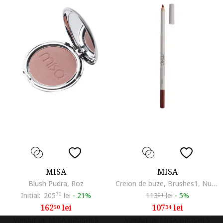
MISA
MISA
Blush Pudra, Roz
Creion de buze, Brushes1, Nude
Initial:
205
70
lei
-
21%
113
lei
-
5%
01
162
lei
107
lei
50
34
Vandut de MISA BRUSHES
Vandut de MISA BRUSHES