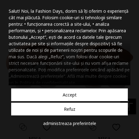
Mareste dimensiunea
Salut! Noi, la Fashion Days, dorim să îți oferim o experiență
Micsoreaza dimensiu
cât mai plăcută. Folosim cookie-uri si tehnologii similare
pentru: • funcționarea corectă a site-ului, • analiza
Mareste spatierea tex
performanței, și • personalizarea reclamelor. Prin apăsarea
butonului „Accept”, ești de acord ca datele tale (precum
Micsoreaza spatierea
activitatea pe site și informațiile despre dispozitiv) să fie
utilizate de noi și de partenerii noștri pentru scopurile de
Mareste inaltimea ra
mai sus. Dacă alegi „Refuz”, vom folosi doar cookie-uri
strict necesare funcționării site-ului și nu vom afișa reclame
Micsoreaza inaltimea
personalizate. Poți modifica preferințele oricând apăsând pe
„Administrează preferințele”. Află mai multe despre cookie-
Inverseaza culorile
uri în
Politica de confidentialitate
.
Nuante de gri
Accept
Cursor mare
accessibility
Refuz
Subliniaza link-urile
administreaza preferintele
Dezactiveaza animatii