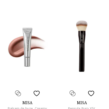
MISA
MISA
Balsam de buze, Creamy
Pensula Puro XIV,