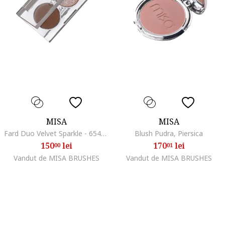
MISA
MISA
Fard Duo Velvet Sparkle - 65487, Harmony
Blush Pudra, Piersica
150
lei
170
lei
00
01
Vandut de MISA BRUSHES
Vandut de MISA BRUSHES