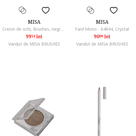
MISA
MISA
Creion de ochi, Brushes, negru, rezistent, 10 gr
Fard Mono - 64844, Crystal
99
lei
90
lei
14
00
Vandut de MISA BRUSHES
Vandut de MISA BRUSHES