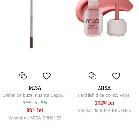
MISA
MISA
Creion de buze, nuanta Cappuccino, rezistent la transfer
Fard lichid de obraz, Rebel
102
lei
93
lei
-
5%
85
38
88
lei
71
Vandut de MISA BRUSHES
Vandut de MISA BRUSHES