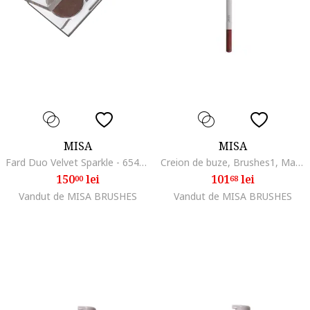
MISA
MISA
Fard Duo Velvet Sparkle - 65487, Night Sky
Creion de buze, Brushes1, Maro inchis
150
lei
101
lei
00
68
Vandut de MISA BRUSHES
Vandut de MISA BRUSHES