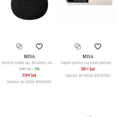
MISA
MISA
Burete make up, Brushes, negru, 5 gr
Sapun pentru curatare pensule de make up
38
lei
34
lei
-
5%
72
84
33
lei
08
Vandut de MISA BRUSHES
Vandut de MISA BRUSHES