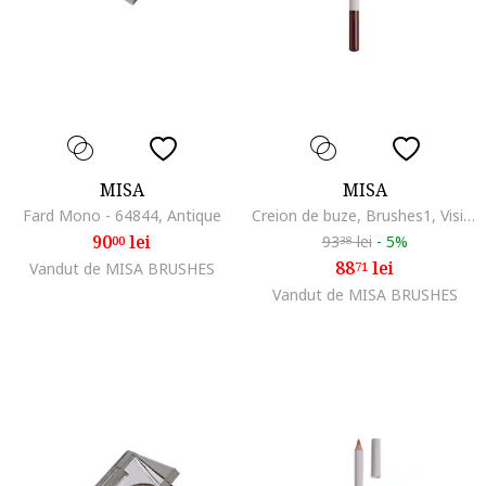
MISA
MISA
Fard Mono - 64844, Antique
Creion de buze, Brushes1, Visiniu
90
lei
93
lei
-
5%
00
38
88
lei
Vandut de MISA BRUSHES
71
Vandut de MISA BRUSHES