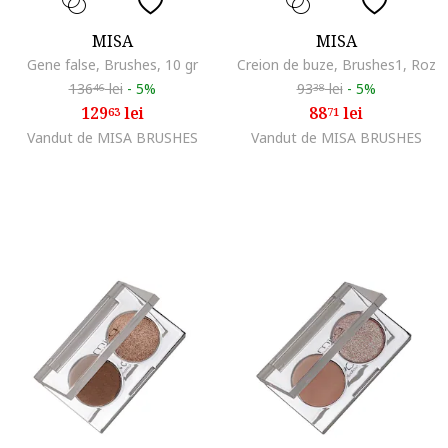
MISA
MISA
Gene false, Brushes, 10 gr
Creion de buze, Brushes1, Roz
136
lei
-
5%
93
lei
-
5%
46
38
129
lei
88
lei
63
71
Vandut de MISA BRUSHES
Vandut de MISA BRUSHES