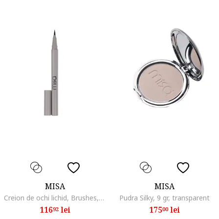
MISA
MISA
Creion de ochi lichid, Brushes, negru intens, rezistent, 10 ml
Pudra Silky, 9 gr, transparent
116
lei
175
lei
92
00