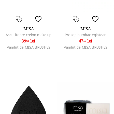
MISA
MISA
Ascutitoare creion make up
Prosop bumbac egiptean
39
lei
47
lei
65
19
Vandut de MISA BRUSHES
Vandut de MISA BRUSHES