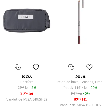
MISA
MISA
Portfard
Creion de buze, Brushes, Grace, 11 gr
95
lei
-
5%
Initial:
116
16
lei
-
22%
00
90
lei
94
lei
-
5%
24
32
89
lei
Vandut de MISA BRUSHES
59
Vandut de MISA BRUSHES