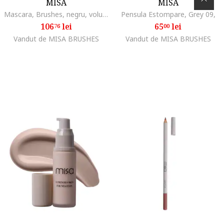
MISA
MISA
Mascara, Brushes, negru, volum, 11 ml
Pensula Estompare, Grey 09,
106
lei
65
lei
76
00
Vandut de MISA BRUSHES
Vandut de MISA BRUSHES