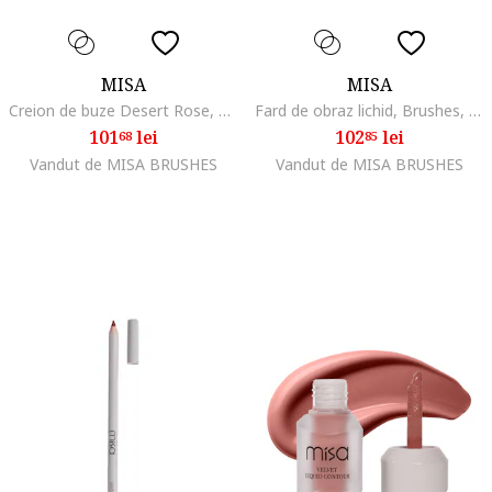
MISA
MISA
Creion de buze Desert Rose, 11g, Roz
Fard de obraz lichid, Brushes, velvet, Funny Girl, 15 ml
101
lei
102
lei
68
85
Vandut de MISA BRUSHES
Vandut de MISA BRUSHES