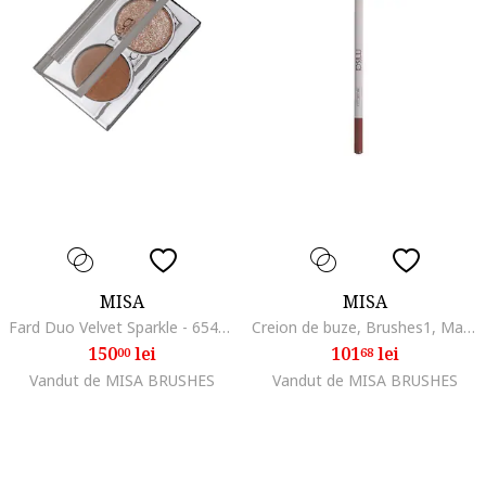
MISA
MISA
Fard Duo Velvet Sparkle - 65487, Galben
Creion de buze, Brushes1, Maro deschis
150
lei
101
lei
00
68
Vandut de MISA BRUSHES
Vandut de MISA BRUSHES