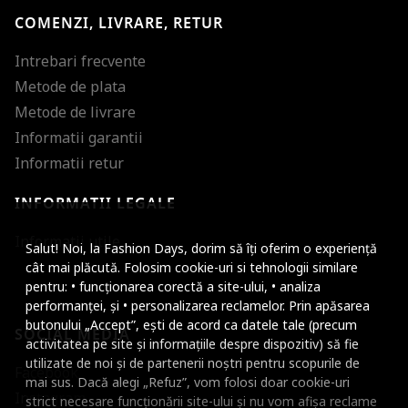
COMENZI, LIVRARE, RETUR
Intrebari frecvente
Metode de plata
Metode de livrare
Informatii garantii
Informatii retur
INFORMATII LEGALE
Mareste dimensiunea
Informatii utile
Salut! Noi, la Fashion Days, dorim să îți oferim o experiență
Micsoreaza dimensiu
cât mai plăcută. Folosim cookie-uri si tehnologii similare
pentru: • funcționarea corectă a site-ului, • analiza
Mareste spatierea tex
performanței, și • personalizarea reclamelor. Prin apăsarea
butonului „Accept”, ești de acord ca datele tale (precum
SOCIAL MEDIA
Micsoreaza spatierea
activitatea pe site și informațiile despre dispozitiv) să fie
utilizate de noi și de partenerii noștri pentru scopurile de
Facebook
Mareste inaltimea ra
mai sus. Dacă alegi „Refuz”, vom folosi doar cookie-uri
Instagram
strict necesare funcționării site-ului și nu vom afișa reclame