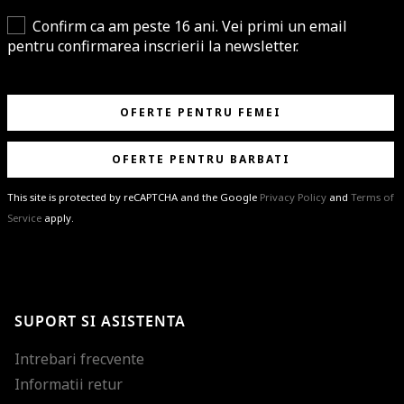
Confirm ca am peste 16 ani. Vei primi un email
pentru confirmarea inscrierii la newsletter.
OFERTE PENTRU FEMEI
OFERTE PENTRU BARBATI
This site is protected by reCAPTCHA and the Google
Privacy Policy
and
Terms of
Service
apply.
BRAVO!
Te-ai abonat cu succes la newsletter folosind adresa de e-mail
%email%
.
Ti-am pregatit noutati despre brandurile noastre, selectii exclusive si
SUPORT SI ASISTENTA
ultimele tendinte in moda!
Intrebari frecvente
Informatii retur