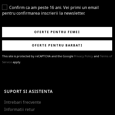
Confirm ca am peste 16 ani. Vei primi un email
pentru confirmarea inscrierii la newsletter.
OFERTE PENTRU FEMEI
OFERTE PENTRU BARBATI
This site is protected by reCAPTCHA and the Google
Privacy Policy
and
Terms of
Service
apply.
BRAVO!
Te-ai abonat cu succes la newsletter folosind adresa de e-mail
%email%
.
Ti-am pregatit noutati despre brandurile noastre, selectii exclusive si
SUPORT SI ASISTENTA
ultimele tendinte in moda!
Intrebari frecvente
Informatii retur