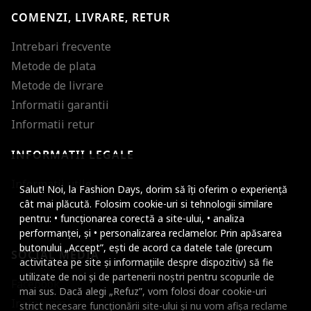
COMENZI, LIVRARE, RETUR
Intrebari frecvente
Metode de plata
Metode de livrare
Informatii garantii
Informatii retur
INFORMATII LEGALE
Mareste dimensiunea
Informatii utile
Salut! Noi, la Fashion Days, dorim să îți oferim o experiență
Micsoreaza dimensiu
cât mai plăcută. Folosim cookie-uri si tehnologii similare
pentru: • funcționarea corectă a site-ului, • analiza
Mareste spatierea tex
performanței, și • personalizarea reclamelor. Prin apăsarea
butonului „Accept”, ești de acord ca datele tale (precum
SOCIAL MEDIA
Micsoreaza spatierea
activitatea pe site și informațiile despre dispozitiv) să fie
utilizate de noi și de partenerii noștri pentru scopurile de
Facebook
Mareste inaltimea ra
mai sus. Dacă alegi „Refuz”, vom folosi doar cookie-uri
Instagram
strict necesare funcționării site-ului și nu vom afișa reclame