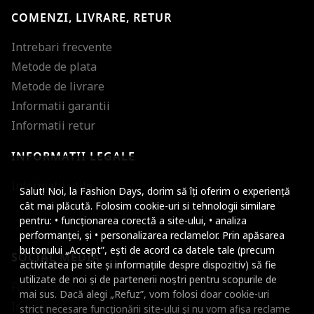
COMENZI, LIVRARE, RETUR
Intrebari frecvente
Metode de plata
Metode de livrare
Informatii garantii
Informatii retur
INFORMATII LEGALE
Mareste dimensiunea
Informatii utile
Salut! Noi, la Fashion Days, dorim să îți oferim o experiență
Micsoreaza dimensiu
cât mai plăcută. Folosim cookie-uri si tehnologii similare
pentru: • funcționarea corectă a site-ului, • analiza
Mareste spatierea tex
performanței, și • personalizarea reclamelor. Prin apăsarea
butonului „Accept”, ești de acord ca datele tale (precum
SOCIAL MEDIA
Micsoreaza spatierea
activitatea pe site și informațiile despre dispozitiv) să fie
utilizate de noi și de partenerii noștri pentru scopurile de
Facebook
Mareste inaltimea ra
mai sus. Dacă alegi „Refuz”, vom folosi doar cookie-uri
Instagram
strict necesare funcționării site-ului și nu vom afișa reclame