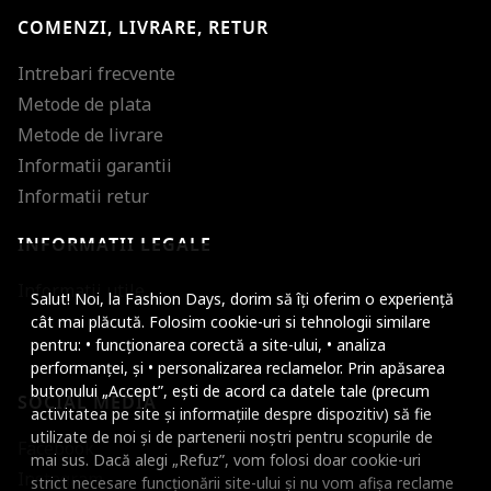
COMENZI, LIVRARE, RETUR
Intrebari frecvente
Metode de plata
Metode de livrare
Informatii garantii
Informatii retur
INFORMATII LEGALE
Mareste dimensiunea
Informatii utile
Salut! Noi, la Fashion Days, dorim să îți oferim o experiență
Micsoreaza dimensiu
cât mai plăcută. Folosim cookie-uri si tehnologii similare
pentru: • funcționarea corectă a site-ului, • analiza
Mareste spatierea tex
performanței, și • personalizarea reclamelor. Prin apăsarea
butonului „Accept”, ești de acord ca datele tale (precum
SOCIAL MEDIA
Micsoreaza spatierea
activitatea pe site și informațiile despre dispozitiv) să fie
utilizate de noi și de partenerii noștri pentru scopurile de
Facebook
Mareste inaltimea ra
mai sus. Dacă alegi „Refuz”, vom folosi doar cookie-uri
Instagram
strict necesare funcționării site-ului și nu vom afișa reclame