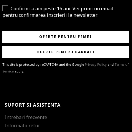
Confirm ca am peste 16 ani. Vei primi un email
pentru confirmarea inscrierii la newsletter.
OFERTE PENTRU FEMEI
OFERTE PENTRU BARBATI
This site is protected by reCAPTCHA and the Google
Privacy Policy
and
Terms of
Service
apply.
BRAVO!
Te-ai abonat cu succes la newsletter folosind adresa de e-mail
%email%
.
Ti-am pregatit noutati despre brandurile noastre, selectii exclusive si
SUPORT SI ASISTENTA
ultimele tendinte in moda!
Intrebari frecvente
Informatii retur