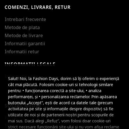
COMENZI, LIVRARE, RETUR
Intrebari frecvente
Metode de plata
Metode de livrare
Informatii garantii
Informatii retur
INFORMATII LEGALE
Mareste dimensiunea
Informatii utile
Salut! Noi, la Fashion Days, dorim să îți oferim o experiență
Micsoreaza dimensiu
cât mai plăcută. Folosim cookie-uri si tehnologii similare
pentru: • funcționarea corectă a site-ului, • analiza
Mareste spatierea tex
performanței, și • personalizarea reclamelor. Prin apăsarea
butonului „Accept”, ești de acord ca datele tale (precum
SOCIAL MEDIA
Micsoreaza spatierea
activitatea pe site și informațiile despre dispozitiv) să fie
utilizate de noi și de partenerii noștri pentru scopurile de
Facebook
Mareste inaltimea ra
mai sus. Dacă alegi „Refuz”, vom folosi doar cookie-uri
Instagram
strict necesare funcționării site-ului și nu vom afișa reclame