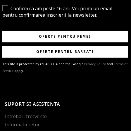
Confirm ca am peste 16 ani. Vei primi un email
pentru confirmarea inscrierii la newsletter.
OFERTE PENTRU FEMEI
OFERTE PENTRU BARBATI
This site is protected by reCAPTCHA and the Google
Privacy Policy
and
Terms of
Service
apply.
BRAVO!
Te-ai abonat cu succes la newsletter folosind adresa de e-mail
%email%
.
Ti-am pregatit noutati despre brandurile noastre, selectii exclusive si
SUPORT SI ASISTENTA
ultimele tendinte in moda!
Intrebari frecvente
Informatii retur